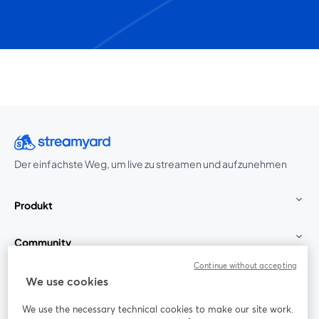
Der einfachste Weg, um live zu streamen und aufzunehmen
Produkt
Community
Continue without accepting
StreamYard für
We use cookies
We use the necessary technical cookies to make our site work.
Mitmachen