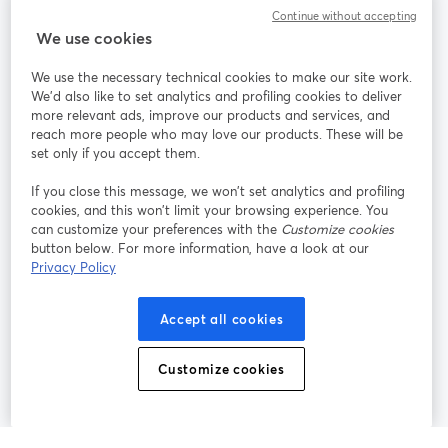
Continue without accepting
StreamYard für
We use cookies
We use the necessary technical cookies to make our site work.
Mitmachen
We'd also like to set analytics and profiling cookies to deliver
more relevant ads, improve our products and services, and
reach more people who may love our products. These will be
Webinar
Facebook
X (Twitter)
wird in einem neuen Tab geöffnet
wird in ei
set only if you accept them.
YouTube
Instagram
LinkedIn
wird in einem neuen Tab geöffnet
wird in einem neuen Tab geöffnet
wird in eine
If you close this message, we won’t set analytics and profiling
cookies, and this won’t limit your browsing experience. You
can customize your preferences with the
Customize cookies
button below. For more information, have a look at our
Privacy Policy
Nutzungsbedingungen
Plattformbedingungen
wird in einem neuen Tab geöffnet
wird in eine
Datenschutzrichtlinie
Cookie-Richtlinie
Accept all cookies
wird in einem neuen Tab geöffnet
wird in einem n
Cookie-Einstellungen
Hilfe-Center
Customize cookies
wird in einem ne
Deutsch