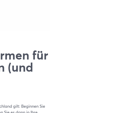
ormen für
n (und
chland gilt: Beginnen Sie
 Sie es dann in Ihre