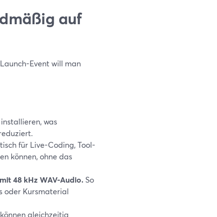
rdmäßig auf
m Launch-Event will man
nstallieren, was
reduziert.
isch für Live-Coding, Tool-
ten können, ohne das
D mit 48 kHz WAV-Audio.
So
s oder Kursmaterial
können gleichzeitig