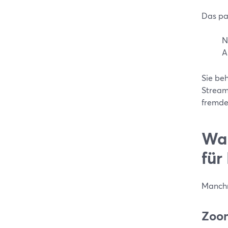
Das pa
N
A
Sie beh
StreamY
fremde
Wa
für
Manchm
Zoom