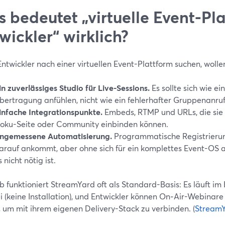
 bedeutet „virtuelle Event-Pla
wickler“ wirklich?
twickler nach einer virtuellen Event-Plattform suchen, wollen
in zuverlässiges Studio für Live-Sessions.
Es sollte sich wie ein
bertragung anfühlen, nicht wie ein fehlerhafter Gruppenanruf
infache Integrationspunkte.
Embeds, RTMP und URLs, die sie 
oku-Seite oder Community einbinden können.
ngemessene Automatisierung.
Programmatische Registrierun
arauf ankommt, aber ohne sich für ein komplettes Event-OS
s nicht nötig ist.
 funktioniert StreamYard oft als Standard-Basis: Es läuft im
ei (keine Installation), und Entwickler können On‑Air-Webina
, um mit ihrem eigenen Delivery-Stack zu verbinden. (
Stream