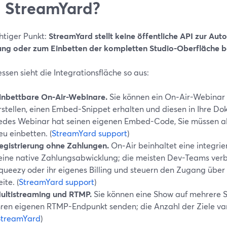
 StreamYard?
htiger Punkt:
StreamYard stellt keine öffentliche API zur Aut
lung oder zum Einbetten der kompletten Studio-Oberfläche be
ssen sieht die Integrationsfläche so aus:
inbettbare On‑Air-Webinare.
Sie können ein On‑Air-Webinar 
rstellen, einen Embed-Snippet erhalten und diesen in Ihre Do
edes Webinar hat seinen eigenen Embed-Code, Sie müssen als
eu einbetten. (
StreamYard support
)
egistrierung ohne Zahlungen.
On‑Air beinhaltet eine integrie
eine native Zahlungsabwicklung; die meisten Dev-Teams verb
queezy oder ihr eigenes Billing und steuern den Zugang über 
eite. (
StreamYard support
)
ultistreaming und RTMP.
Sie können eine Show auf mehrere S
hren eigenen RTMP-Endpunkt senden; die Anzahl der Ziele vari
StreamYard
)