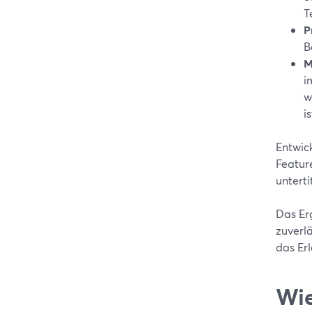
T
P
B
M
i
w
is
Entwic
Feature
unterti
Das Er
zuverlä
das Er
Wie