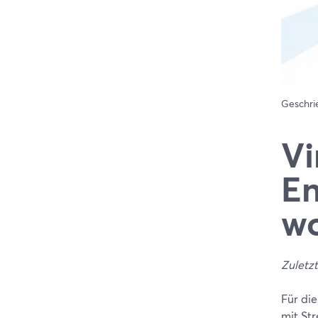
Geschr
Vi
En
wo
Zuletzt
Für die
mit St