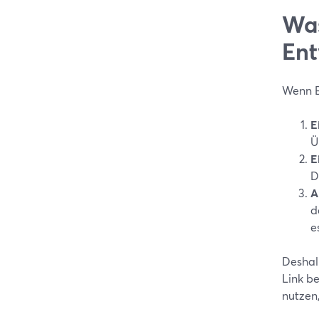
Was
Ent
Wenn En
E
Ü
E
D
A
d
e
Deshalb
Link b
nutzen