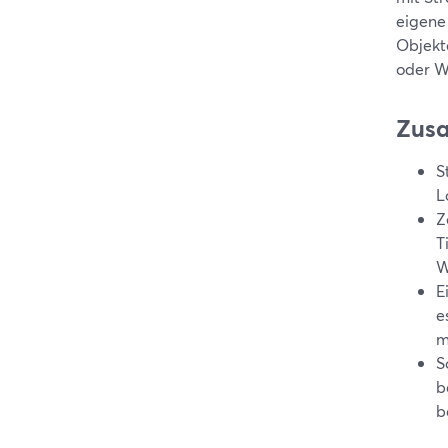
eigene
Objekt
oder W
Zus
S
L
Z
T
W
E
e
m
S
b
b