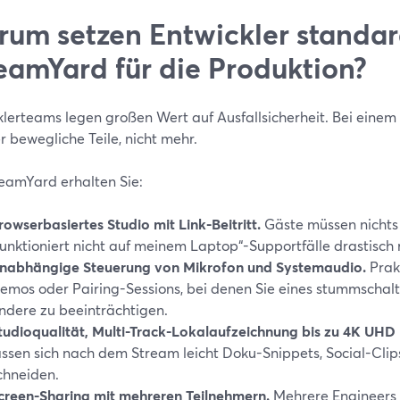
um setzen Entwickler standa
eamYard für die Produktion?
klerteams legen großen Wert auf Ausfallsicherheit. Bei eine
 bewegliche Teile, nicht mehr.
reamYard erhalten Sie:
rowserbasiertes Studio mit Link-Beitritt.
Gäste müssen nichts i
funktioniert nicht auf meinem Laptop“-Supportfälle drastisch 
nabhängige Steuerung von Mikrofon und Systemaudio.
Prakt
emos oder Pairing-Sessions, bei denen Sie eines stummschal
ndere zu beeinträchtigen.
tudioqualität, Multi-Track-Lokalaufzeichnung bis zu 4K UH
assen sich nach dem Stream leicht Doku-Snippets, Social-Clip
chneiden.
creen-Sharing mit mehreren Teilnehmern.
Mehrere Engineers 