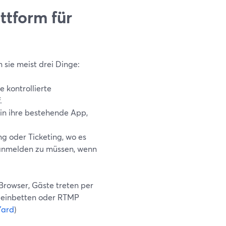
ttform für
 sie meist drei Dinge:
e kontrollierte
.
in ihre bestehende App,
g oder Ticketing, wo es
 anmelden zu müssen, wenn
 Browser, Gäste treten per
re einbetten oder RTMP
Yard
)