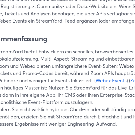
 Registrierungs-, Community- oder Doku-Website ein. Wenn Sie
e, Tickets und Analysen benötigen, die über APIs verfügbar s
ebex Events ein StreamYard-Feed ergänzen (oder empfangen
ammenfassung
treamYard bietet Entwicklern ein schnelles, browserbasiertes 
okalaufzeichnung, Multi-Aspect-Streaming und einbettbare
oom und Webex bieten umfangreichere Event-Suiten; Webex Ev
ickets und Promo-Codes bereit, während Zoom APIs hauptsäc
ebinare und weniger für Events fokussiert. (
Webex Events
) (
Z
in häufiges Muster ist: Nutzen Sie StreamYard für das Live-Erl
s dann in Ihre eigene App, Ihr CMS oder Ihren Enterprise-Stack
onolithische Event-Plattform auszulagern.
ofern Sie nicht wirklich hybrides Check-in oder vollständig p
enötigen, erzielen Sie mit StreamYard durch Einfachheit und 
essere Ergebnisse mit weniger Engineering-Aufwand.