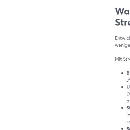
War
Str
Entwic
weniger
Mit St
B
„
U
D
a
S
l
s
S