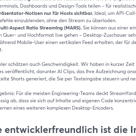
erminals, Dashboards und Design-Tools teilen – für realistisc
räsentator-Notizen nur für Hosts sichtbar.
Ideal, um API-Call
efehle einzublenden, ohne den Stream zu überladen.
ulti-Aspect Ratio Streaming (MARS).
Sie können aus einer ein
m Quer- und Hochformat live gehen – Desktop-Zuschauer sehe
ährend Mobile-User einen vertikalen Feed erhalten, der für d
t.
kler schätzen auch Geschwindigkeit. Wir haben in kurzer Zei
s veröffentlicht, darunter AI Clips, das Ihre Aufzeichnung an
telte Shorts generiert, die Sie per Texteingabe steuern und n
gebnis: Für die meisten Engineering-Teams deckt StreamYard 
ssig ab, dass sie sich auf Inhalte und eigenen Code konzentr
lernen eines weiteren komplexen Desktop-Encoders.
 entwicklerfreundlich ist die 