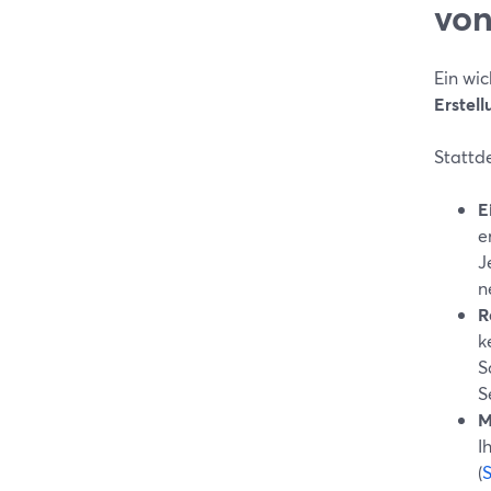
von
Ein wic
Erstel
Stattde
E
e
J
n
R
k
S
S
M
I
(