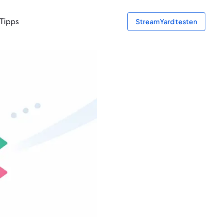
Tipps
StreamYard testen