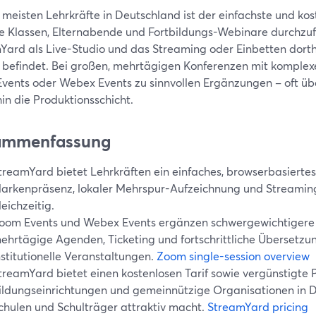
e meisten Lehrkräfte in Deutschland ist der einfachste und ko
lle Klassen, Elternabende und Fortbildungs-Webinare durchzu
Yard als Live-Studio und das Streaming oder Einbetten dorthi
s befindet. Bei großen, mehrtägigen Konferenzen mit komplex
vents oder Webex Events zu sinnvollen Ergänzungen – oft 
in die Produktionsschicht.
ammenfassung
treamYard bietet Lehrkräften ein einfaches, browserbasiertes
arkenpräsenz, lokaler Mehrspur-Aufzeichnung und Streaming
leichzeitig.
oom Events und Webex Events ergänzen schwergewichtigere 
ehrtägige Agenden, Ticketing und fortschrittliche Übersetzu
nstitutionelle Veranstaltungen.
Zoom single-session overview
treamYard bietet einen kostenlosen Tarif sowie vergünstigte P
ildungseinrichtungen und gemeinnützige Organisationen in D
chulen und Schulträger attraktiv macht.
StreamYard pricing