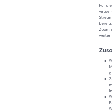
Für di
virtue
Stream
bereit
Zoom E
weiterh
Zus
S
M
g
Z
m
i
S
B
S