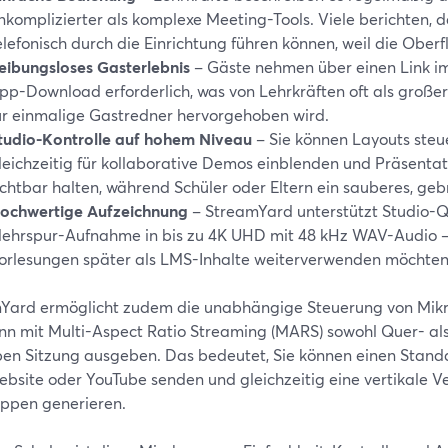
nkomplizierter als komplexe Meeting-Tools. Viele berichten, d
elefonisch durch die Einrichtung führen können, weil die Oberfl
eibungsloses Gasterlebnis
– Gäste nehmen über einen Link im B
pp-Download erforderlich, was von Lehrkräften oft als große
ür einmalige Gastredner hervorgehoben wird.
tudio-Kontrolle auf hohem Niveau
– Sie können Layouts steu
leichzeitig für kollaborative Demos einblenden und Präsentati
ichtbar halten, während Schüler oder Eltern ein sauberes, g
ochwertige Aufzeichnung
– StreamYard unterstützt Studio-Qu
ehrspur-Aufnahme in bis zu 4K UHD mit 48 kHz WAV-Audio – 
orlesungen später als LMS-Inhalte weiterverwenden möchten
Yard ermöglicht zudem die unabhängige Steuerung von Mik
nn mit Multi-Aspect Ratio Streaming (MARS) sowohl Quer- al
ben Sitzung ausgeben. Das bedeutet, Sie können einen Standa
bsite oder YouTube senden und gleichzeitig eine vertikale Ve
uppen generieren.