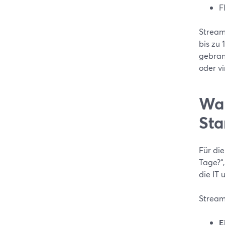
F
StreamY
bis zu
gebran
oder vi
War
Sta
Für die
Tage?“
die IT 
Stream
E