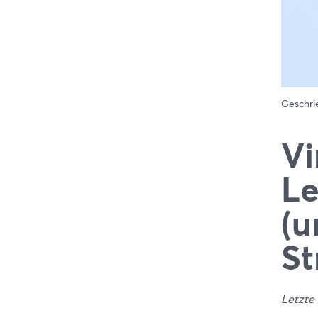
Geschr
Vi
Le
(u
St
Letzte 