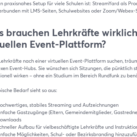
in praxisnahes Setup für viele Schulen ist: StreamYard als Pro
erbunden mit LMS-Seiten, Schulwebsites oder Zoom/Webex-S
 brauchen Lehrkräfte wirklich
tuellen Event-Plattform?
hrkräfte nach einer virtuellen Event-Plattform suchen, träum
xen Event-Hubs. Sie wünschen sich Sitzungen, die pünktlich s
sionell wirken – ohne ein Studium im Bereich Rundfunk zu ben
ische Bedarf sieht so aus:
ochwertiges, stabiles Streaming und Aufzeichnungen
infache Gastzugänge (Eltern, Gemeindemitglieder, Gastredne
ownloads
chneller Aufbau für vielbeschäftigte Lehrkräfte und Instrukti
infache Möglichkeiten, Schul- oder Bezirksbranding hinzuzuf