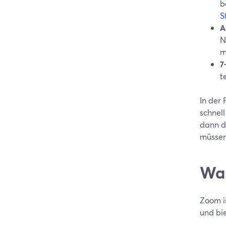
b
S
A
N
m
7
t
In der
schnel
dann d
müssen
Wan
Zoom is
und bie