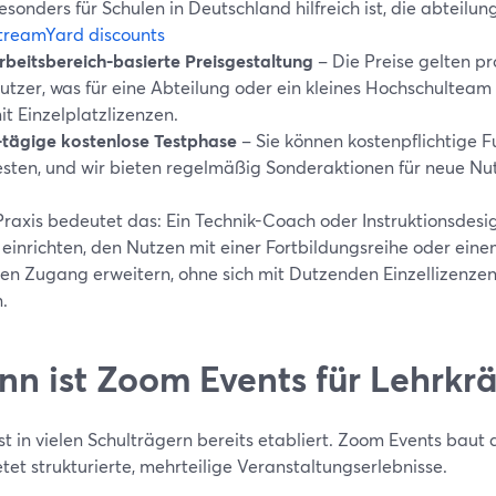
esonders für Schulen in Deutschland hilfreich ist, die abteilun
treamYard discounts
rbeitsbereich-basierte Preisgestaltung
– Die Preise gelten pr
utzer, was für eine Abteilung oder ein kleines Hochschulteam o
it Einzelplatzlizenzen.
-tägige kostenlose Testphase
– Sie können kostenpflichtige 
esten, und wir bieten regelmäßig Sonderaktionen für neue Nu
 Praxis bedeutet das: Ein Technik-Coach oder Instruktionsdes
l einrichten, den Nutzen mit einer Fortbildungsreihe oder ei
en Zugang erweitern, ohne sich mit Dutzenden Einzellizenze
.
n ist Zoom Events für Lehrkräf
t in vielen Schulträgern bereits etabliert. Zoom Events baut 
tet strukturierte, mehrteilige Veranstaltungserlebnisse.