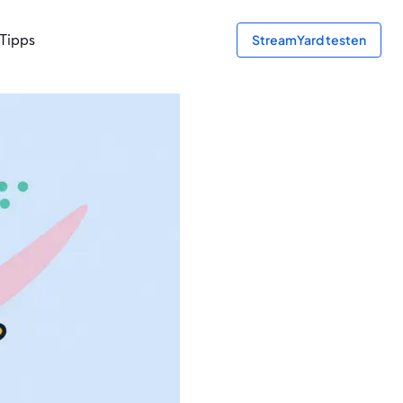
Tipps
StreamYard testen