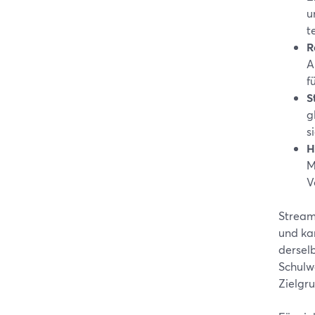
u
t
R
A
f
S
g
s
H
M
V
Stream
und ka
dersel
Schulwe
Zielgr