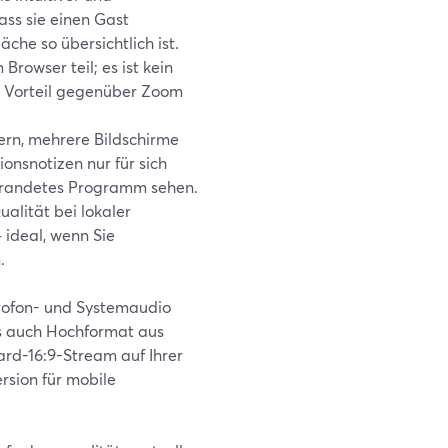
ass sie einen Gast
äche so übersichtlich ist.
rowser teil; es ist kein
r Vorteil gegenüber Zoom
ern, mehrere Bildschirme
onsnotizen nur für sich
ebrandetes Programm sehen.
alität bei lokaler
ideal, wenn Sie
.
rofon- und Systemaudio
s auch Hochformat aus
rd-16:9-Stream auf Ihrer
rsion für mobile