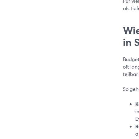
Für vie
als ti
Wie
in 
Budget
oft lan
teilbar
So geh
K
i
E
R
a