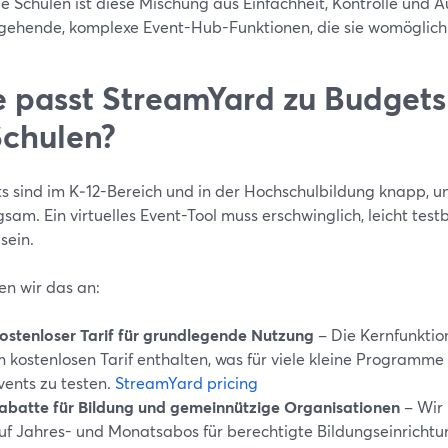
le Schulen ist diese Mischung aus Einfachheit, Kontrolle und 
efgehende, komplexe Event-Hub-Funktionen, die sie womöglich
 passt StreamYard zu Budget
Schulen?
s sind im K‑12-Bereich und in der Hochschulbildung knapp, 
gsam. Ein virtuelles Event-Tool muss erschwinglich, leicht te
 sein.
en wir das an:
ostenloser Tarif für grundlegende Nutzung
– Die Kernfunktio
m kostenlosen Tarif enthalten, was für viele kleine Programme 
vents zu testen.
StreamYard pricing
abatte für Bildung und gemeinnützige Organisationen
– Wir
uf Jahres- und Monatsabos für berechtigte Bildungseinrichtu