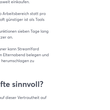
gsweit einkaufen.
o Arbeitsbereich statt pro
ft günstiger ist als Tools
Funktionen sieben Tage lang
tzer an.
igner kann StreamYard
nem Elternabend belegen und
n herumschlagen zu
te sinnvoll?
auf dieser Vertrautheit auf