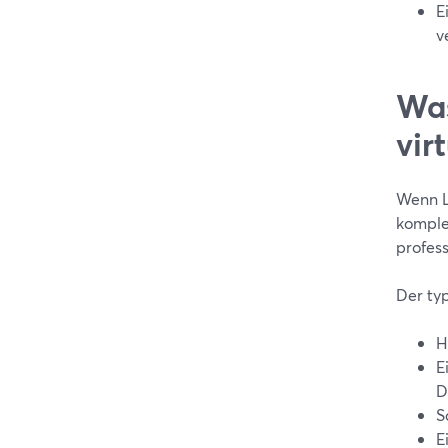
E
v
Was
vir
Wenn Le
komple
profes
Der typ
H
E
D
S
E