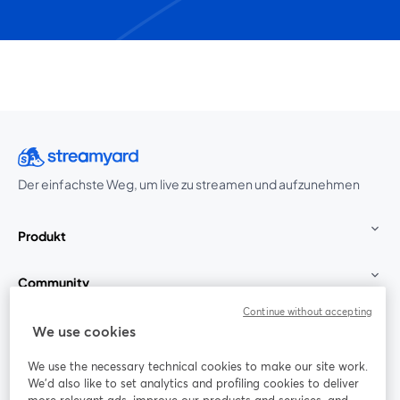
Der einfachste Weg, um live zu streamen und aufzunehmen
Produkt
Community
Continue without accepting
StreamYard für
We use cookies
We use the necessary technical cookies to make our site work.
Mitmachen
We'd also like to set analytics and profiling cookies to deliver