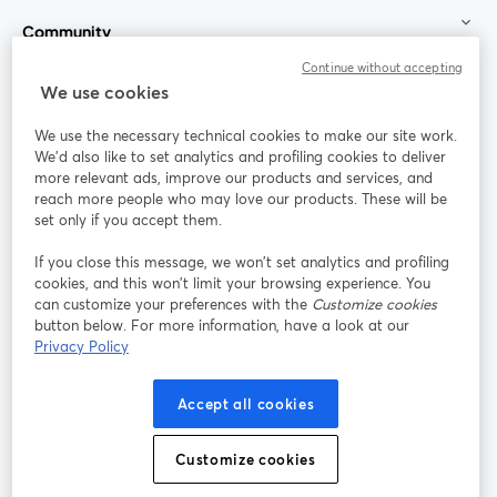
Community
Continue without accepting
StreamYard für
We use cookies
We use the necessary technical cookies to make our site work.
Mitmachen
We'd also like to set analytics and profiling cookies to deliver
more relevant ads, improve our products and services, and
reach more people who may love our products. These will be
Webinar
Facebook
X (Twitter)
wird in einem neuen Tab geöffnet
wird in ei
set only if you accept them.
YouTube
Instagram
LinkedIn
wird in einem neuen Tab geöffnet
wird in einem neuen Tab geöffnet
wird in eine
If you close this message, we won’t set analytics and profiling
cookies, and this won’t limit your browsing experience. You
can customize your preferences with the
Customize cookies
button below. For more information, have a look at our
Privacy Policy
Nutzungsbedingungen
Plattformbedingungen
wird in einem neuen Tab geöffnet
wird in eine
Datenschutzrichtlinie
Cookie-Richtlinie
Accept all cookies
wird in einem neuen Tab geöffnet
wird in einem n
Cookie-Einstellungen
Hilfe-Center
Customize cookies
wird in einem ne
Deutsch