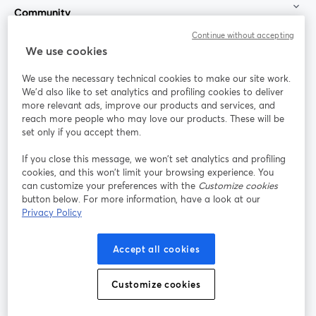
Community
Continue without accepting
StreamYard für
We use cookies
We use the necessary technical cookies to make our site work.
Mitmachen
We'd also like to set analytics and profiling cookies to deliver
more relevant ads, improve our products and services, and
reach more people who may love our products. These will be
Webinar
Facebook
X (Twitter)
wird in einem neuen Tab geöffnet
wird in ei
set only if you accept them.
YouTube
Instagram
LinkedIn
wird in einem neuen Tab geöffnet
wird in einem neuen Tab geöffnet
wird in eine
If you close this message, we won’t set analytics and profiling
cookies, and this won’t limit your browsing experience. You
can customize your preferences with the
Customize cookies
button below. For more information, have a look at our
Privacy Policy
Nutzungsbedingungen
Plattformbedingungen
wird in einem neuen Tab geöffnet
wird in eine
Datenschutzrichtlinie
Cookie-Richtlinie
Accept all cookies
wird in einem neuen Tab geöffnet
wird in einem n
Cookie-Einstellungen
Hilfe-Center
Customize cookies
wird in einem ne
Deutsch