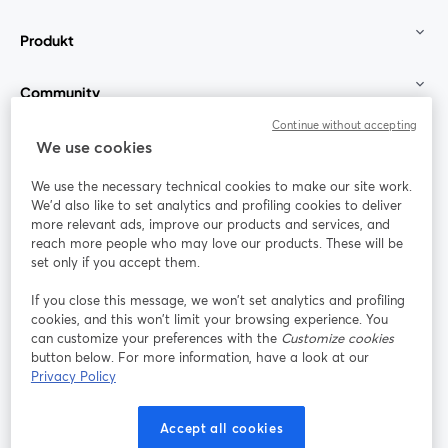
Produkt
Community
Continue without accepting
StreamYard für
We use cookies
We use the necessary technical cookies to make our site work.
Mitmachen
We'd also like to set analytics and profiling cookies to deliver
more relevant ads, improve our products and services, and
reach more people who may love our products. These will be
Webinar
Facebook
X (Twitter)
wird in einem neuen Tab geöffnet
wird in ei
set only if you accept them.
YouTube
Instagram
LinkedIn
wird in einem neuen Tab geöffnet
wird in einem neuen Tab geöffnet
wird in eine
If you close this message, we won’t set analytics and profiling
cookies, and this won’t limit your browsing experience. You
can customize your preferences with the
Customize cookies
button below. For more information, have a look at our
Privacy Policy
Nutzungsbedingungen
Plattformbedingungen
wird in einem neuen Tab geöffnet
wird in eine
Datenschutzrichtlinie
Cookie-Richtlinie
Accept all cookies