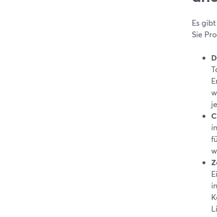
Es gib
Sie Pr
D
T
E
w
j
C
i
f
w
Z
E
i
K
L