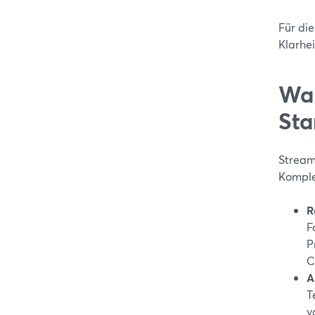
Für di
Klarhe
War
Sta
Stream
Komple
R
F
P
C
A
T
v