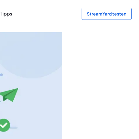
Tipps
StreamYard testen