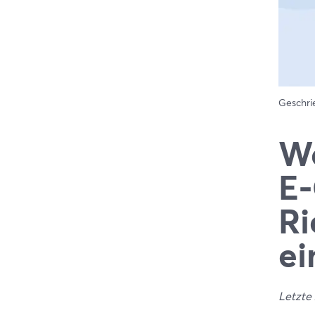
Geschr
We
E‑
Ri
ei
Letzte 