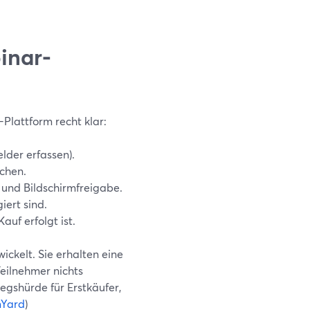
inar-
Plattform recht klar:
lder erfassen).
chen.
 und Bildschirmfreigabe.
iert sind.
auf erfolgt ist.
ckelt. Sie erhalten eine
eilnehmer nichts
iegshürde für Erstkäufer,
mYard
)