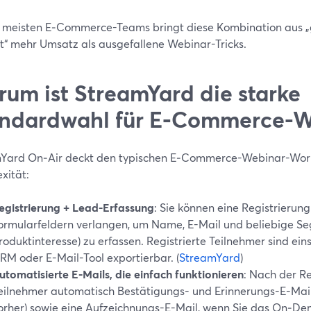
e meisten E‑Commerce-Teams bringt diese Kombination aus „
it“ mehr Umsatz als ausgefallene Webinar-Tricks.
um ist StreamYard die starke
ndardwahl für E‑Commerce-W
Yard On‑Air deckt den typischen E‑Commerce-Webinar-Work
xität:
egistrierung + Lead-Erfassung
: Sie können eine Registrierun
ormularfeldern verlangen, um Name, E-Mail und beliebige Seg
roduktinteresse) zu erfassen. Registrierte Teilnehmer sind ein
RM oder E-Mail-Tool exportierbar. (
StreamYard
)
utomatisierte E-Mails, die einfach funktionieren
: Nach der Re
eilnehmer automatisch Bestätigungs- und Erinnerungs-E-Mail
orher) sowie eine Aufzeichnungs-E-Mail, wenn Sie das On‑De