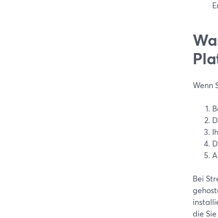
E
Wa
Pla
Wenn S
B
D
I
D
A
Bei St
gehost
install
die Sie