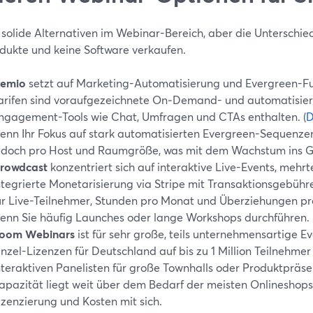
t solide Alternativen im Webinar-Bereich, aber die Unterschi
odukte und keine Software verkaufen.
emio
setzt auf Marketing-Automatisierung und Evergreen-Fu
arifen sind voraufgezeichnete On‑Demand- und automatisie
ngagement-Tools wie Chat, Umfragen und CTAs enthalten. (
D
enn Ihr Fokus auf stark automatisierten Evergreen-Sequenzen 
edoch pro Host und Raumgröße, was mit dem Wachstum ins Ge
rowdcast
konzentriert sich auf interaktive Live-Events, mehr
ntegrierte Monetarisierung via Stripe mit Transaktionsgebühre
ür Live-Teilnehmer, Stunden pro Monat und Überziehungen pro
enn Sie häufig Launches oder lange Workshops durchführen.
oom Webinars
ist für sehr große, teils unternehmensartige 
inzel-Lizenzen für Deutschland auf bis zu 1 Million Teilnehmer 
nteraktiven Panelisten für große Townhalls oder Produktpräse
apazität liegt weit über dem Bedarf der meisten Onlineshops
izenzierung und Kosten mit sich.