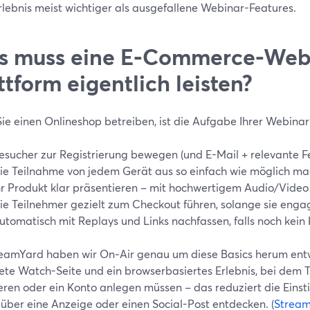
rlebnis meist wichtiger als ausgefallene Webinar-Features.
s muss eine E‑Commerce-Web
ttform eigentlich leisten?
ie einen Onlineshop betreiben, ist die Aufgabe Ihrer Webinar-
esucher zur Registrierung bewegen (und E-Mail + relevante Fe
ie Teilnahme von jedem Gerät aus so einfach wie möglich ma
hr Produkt klar präsentieren – mit hochwertigem Audio/Video
ie Teilnehmer gezielt zum Checkout führen, solange sie engag
utomatisch mit Replays und Links nachfassen, falls noch kein K
reamYard haben wir On‑Air genau um diese Basics herum entwi
ete Watch-Seite und ein browserbasiertes Erlebnis, bei dem T
ieren oder ein Konto anlegen müssen – das reduziert die Einst
 über eine Anzeige oder einen Social-Post entdecken. (
Strea