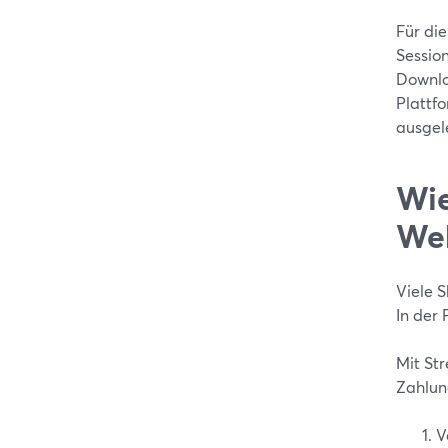
Für di
Sessio
Downlo
Plattf
ausgel
Wie
We
Viele 
In der
Mit St
Zahlung
V