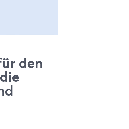
für den
die
nd