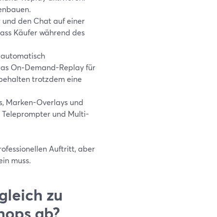
menbauen.
 und den Chat auf einer
dass Käufer während des
 automatisch
n das On‑Demand-Replay für
behalten trotzdem eine
ts, Marken-Overlays und
 Teleprompter und Multi-
ofessionellen Auftritt, aber
ein muss.
gleich zu
hops ab?