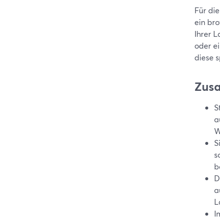
Für di
ein br
Ihrer 
oder e
diese 
Zus
S
a
W
S
s
b
D
a
L
I