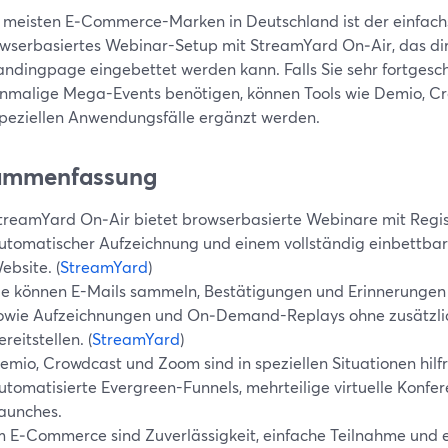
e meisten E‑Commerce-Marken in Deutschland ist der einfachst
owserbasiertes Webinar-Setup mit StreamYard On‑Air, das di
Landingpage eingebettet werden kann. Falls Sie sehr fortgesc
inmalige Mega-Events benötigen, können Tools wie Demio, C
speziellen Anwendungsfälle ergänzt werden.
ammenfassung
treamYard On‑Air bietet browserbasierte Webinare mit Regis
utomatischer Aufzeichnung und einem vollständig einbettbare
ebsite. (
StreamYard
)
ie können E-Mails sammeln, Bestätigungen und Erinnerungen
owie Aufzeichnungen und On‑Demand-Replays ohne zusätzl
ereitstellen. (
StreamYard
)
emio, Crowdcast und Zoom sind in speziellen Situationen hilfrei
utomatisierte Evergreen-Funnels, mehrteilige virtuelle Konf
aunches.
m E‑Commerce sind Zuverlässigkeit, einfache Teilnahme und e