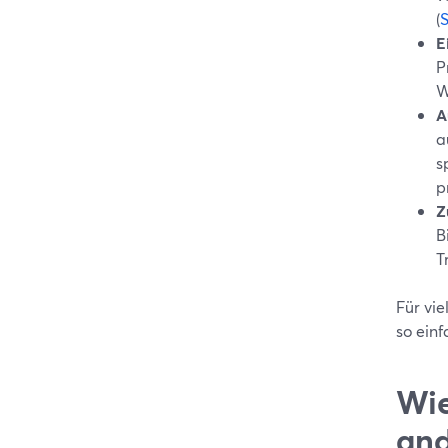
(
E
P
W
A
a
s
p
Z
B
T
Für vie
so einf
Wie
and