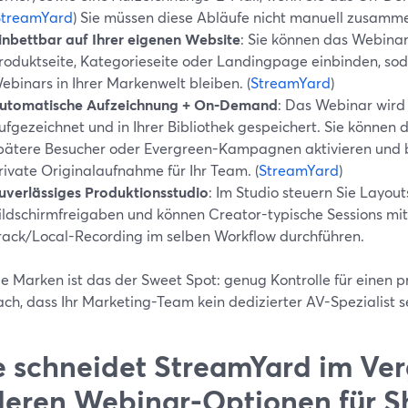
StreamYard
) Sie müssen diese Abläufe nicht manuell zusam
inbettbar auf Ihrer eigenen Website
: Sie können das Webinar
roduktseite, Kategorieseite oder Landingpage einbinden, so
ebinars in Ihrer Markenwelt bleiben. (
StreamYard
)
utomatische Aufzeichnung + On‑Demand
: Das Webinar wird
ufgezeichnet und in Ihrer Bibliothek gespeichert. Sie könne
pätere Besucher oder Evergreen-Kampagnen aktivieren und 
rivate Originalaufnahme für Ihr Team. (
StreamYard
)
uverlässiges Produktionsstudio
: Im Studio steuern Sie Layou
ildschirmfreigaben und können Creator-typische Sessions mit
rack/Local-Recording im selben Workflow durchführen.
le Marken ist das der Sweet Spot: genug Kontrolle für einen pr
ach, dass Ihr Marketing-Team kein dedizierter AV-Spezialist s
 schneidet StreamYard im Ver
eren Webinar-Optionen für S