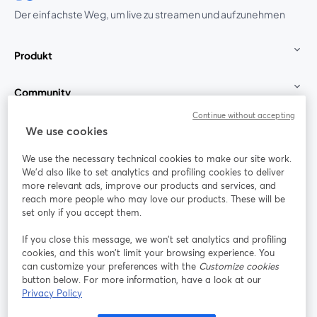
Der einfachste Weg, um live zu streamen und aufzunehmen
Produkt
Community
Continue without accepting
StreamYard für
We use cookies
We use the necessary technical cookies to make our site work.
Mitmachen
We'd also like to set analytics and profiling cookies to deliver
more relevant ads, improve our products and services, and
reach more people who may love our products. These will be
Webinar
Facebook
X (Twitter)
wird in einem neuen Tab geöffnet
wird in ei
set only if you accept them.
YouTube
Instagram
LinkedIn
wird in einem neuen Tab geöffnet
wird in einem neuen Tab geöffnet
wird in eine
If you close this message, we won’t set analytics and profiling
cookies, and this won’t limit your browsing experience. You
can customize your preferences with the
Customize cookies
button below. For more information, have a look at our
Privacy Policy
Nutzungsbedingungen
Plattformbedingungen