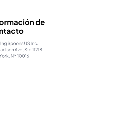
formación de
ntacto
ing Spoons US Inc.
adison Ave, Ste 11218
York, NY 10016