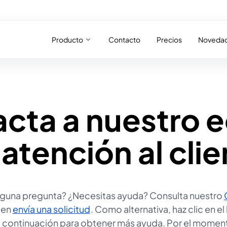
Producto
Contacto
Precios
Noveda
cta a nuestro 
atención al cli
lguna pregunta? ¿Necesitas ayuda? Consulta nuestro
ien
envía una solicitud
. Como alternativa, haz clic en e
e en una nueva pestaña
se abre en una nueva pestaña
a continuación para obtener más ayuda. Por el momen