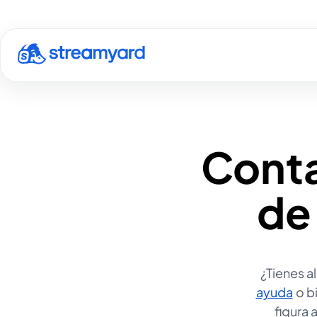
Conta
de 
¿Tienes a
ayuda
o b
se abr
figura 