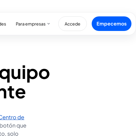
Empecemos
Para empresas
des
Accede
equipo
ente
Centro de
l botón que
to, solo