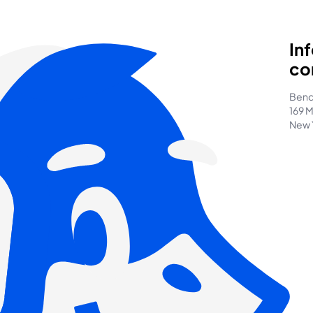
In
co
Bend
169 M
New 