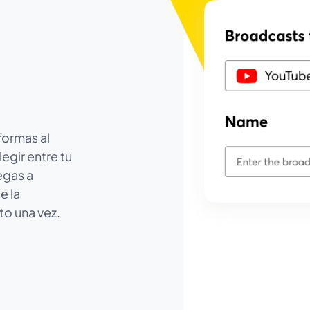
aformas al
egir entre tu
egas a
e la
to una vez.