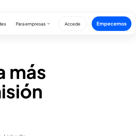
Empecemos
Para empresas
des
Accede
ia más
isión