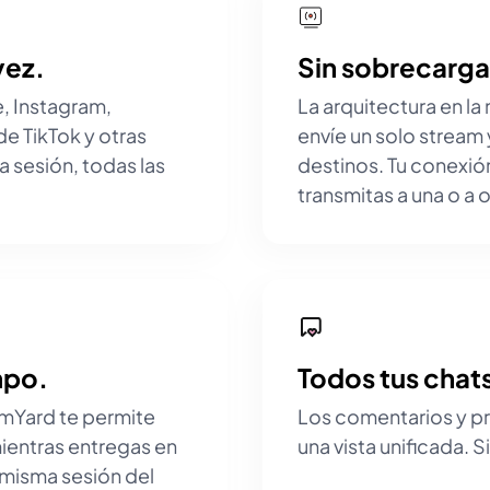
vez.
Sin sobrecarga
, Instagram,
La arquitectura en l
de TikTok y otras
envíe un solo stream 
 sesión, todas las
destinos. Tu conexión
transmitas a una o a
mpo.
Todos tus chats
mYard te permite
Los comentarios y pr
mientras entregas en
una vista unificada. 
 misma sesión del