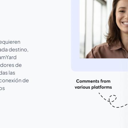
requieren
ada destino,
eamYard
vidores de
das las
 conexión de
os