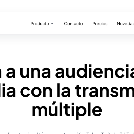
Producto
Contacto
Precios
Noveda
 a una audienc
ia con la transm
múltiple