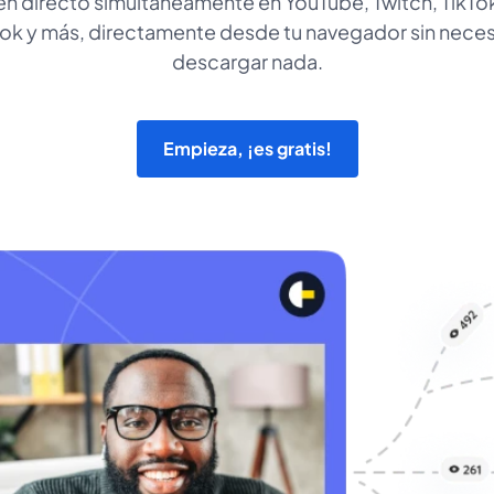
en directo simultáneamente en YouTube, Twitch, TikTok
k y más, directamente desde tu navegador sin nece
descargar nada.
Empieza, ¡es gratis!