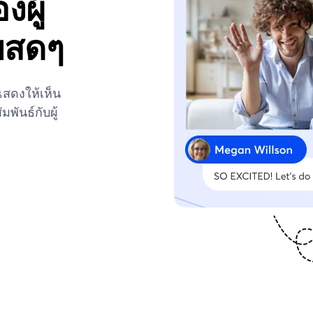
ผู้
บสดๆ
สดงให้เห็น
พันธ์กับผู้