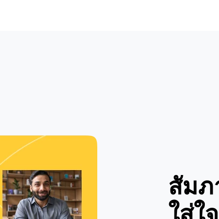
สัมภ
ใส่ใจ