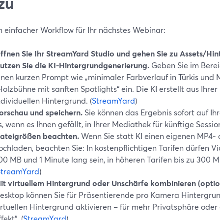
zu
n einfacher Workflow für Ihr nächstes Webinar:
ffnen Sie Ihr StreamYard Studio und gehen Sie zu Assets/Hin
utzen Sie die KI-Hintergrundgenerierung.
Geben Sie im Bere
inen kurzen Prompt wie „minimaler Farbverlauf in Türkis und 
Holzbühne mit sanften Spotlights“ ein. Die KI erstellt aus Ihre
ndividuellen Hintergrund. (
StreamYard
)
orschau und speichern.
Sie können das Ergebnis sofort auf I
s, wenn es Ihnen gefällt, in Ihrer Mediathek für künftige Sessio
ateigrößen beachten.
Wenn Sie statt KI einen eigenen MP4-
ochladen, beachten Sie: In kostenpflichtigen Tarifen dürfen V
00 MB und 1 Minute lang sein, in höheren Tarifen bis zu 300 
StreamYard
)
it virtuellem Hintergrund oder Unschärfe kombinieren (optio
esktop können Sie für Präsentierende pro Kamera Hintergru
irtuellen Hintergrund aktivieren – für mehr Privatsphäre oder
fekt“. (
StreamYard
)