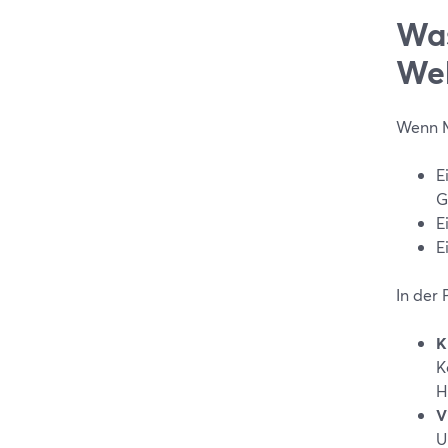
Was
We
Wenn M
E
G
E
E
In der
K
K
H
V
U