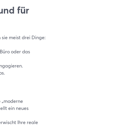
und für
sie meist drei Dinge:
 Büro oder das
engagieren.
os.
ie „moderne
llt ein neues
erwischt Ihre reale