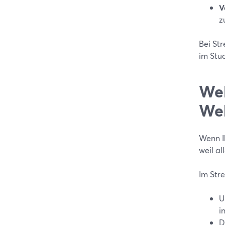
V
z
Bei Str
im Stud
Wel
Web
Wenn I
weil al
Im Str
U
i
D