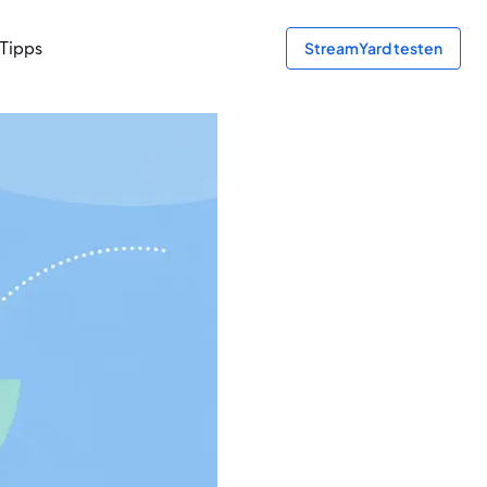
Tipps
StreamYard testen