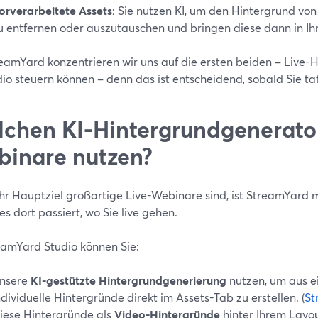
orverarbeitete Assets
: Sie nutzen KI, um den Hintergrund von
u entfernen oder auszutauschen und bringen diese dann in Ih
eamYard konzentrieren wir uns auf die ersten beiden – Live-Hi
io steuern können – denn das ist entscheidend, sobald Sie ta
chen KI-Hintergrundgenerator 
inare nutzen?
hr Hauptziel großartige Live-Webinare sind, ist StreamYard 
les dort passiert, wo Sie live gehen.
eamYard Studio können Sie:
nsere
KI-gestützte Hintergrundgenerierung
nutzen, um aus e
ndividuelle Hintergründe direkt im Assets-Tab zu erstellen. (
St
iese Hintergründe als
Video-Hintergründe
hinter Ihrem Layo