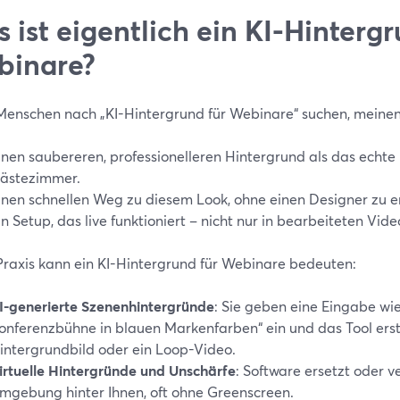
 ist eigentlich ein KI-Hintergr
binare?
enschen nach „KI-Hintergrund für Webinare“ suchen, meinen 
inen saubereren, professionelleren Hintergrund als das echte
ästezimmer.
inen schnellen Weg zu diesem Look, ohne einen Designer zu 
in Setup, das live funktioniert – nicht nur in bearbeiteten Vide
 Praxis kann ein KI-Hintergrund für Webinare bedeuten:
I-generierte Szenenhintergründe
: Sie geben eine Eingabe w
onferenzbühne in blauen Markenfarben“ ein und das Tool erste
intergrundbild oder ein Loop-Video.
irtuelle Hintergründe und Unschärfe
: Software ersetzt oder v
mgebung hinter Ihnen, oft ohne Greenscreen.