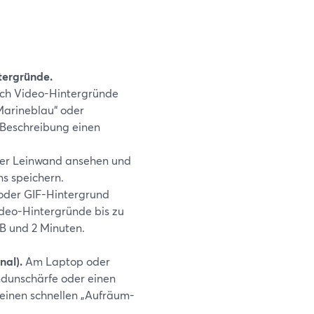
tergründe.
ich Video-Hintergründe
Marineblau“ oder
r Beschreibung einen
hrer Leinwand ansehen und
ns speichern.
 oder GIF-Hintergrund
ideo-Hintergründe bis zu
MB und 2 Minuten.
nal).
Am Laptop oder
ndunschärfe oder einen
 einen schnellen „Aufräum-