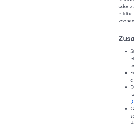
oder z
Bildbe
können
Zus
S
S
k
S
a
D
k
(
G
s
K