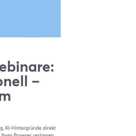
ebinare:
onell –
am
g, KI-Hintergründe direkt
 Ihren Browser verlassen