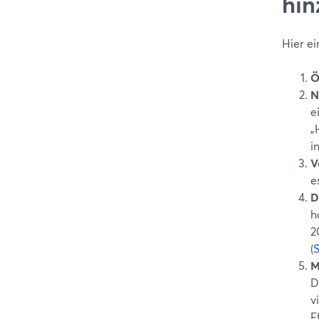
hin
Hier ei
Ö
N
e
„
i
V
e
D
h
2
(
M
D
v
Ef