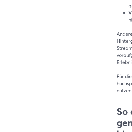
g
V
h
Andere
Hinter
Streami
voraufg
Erlebni
Für di
hochsp
nutzen
So 
gen