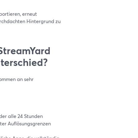
portieren, erneut
rchdachten Hintergrund zu
StreamYard
nterschied?
kommen an sehr
der alle 24 Stunden
mter Auflösungsgrenzen