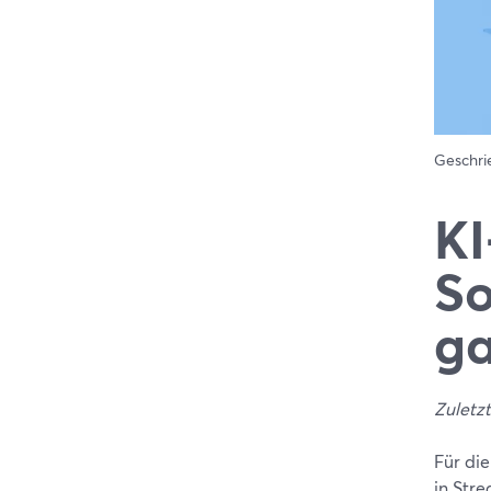
Geschr
KI
So
ga
Zuletzt
Für di
in Str