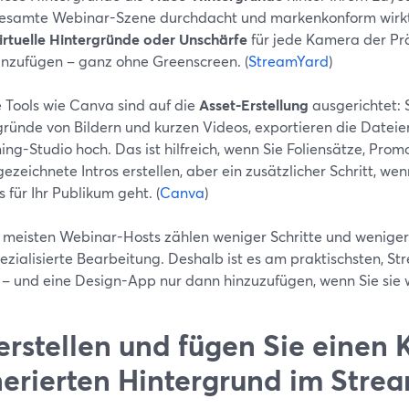
esamte Webinar-Szene durchdacht und markenkonform wirkt.
irtuelle Hintergründe oder Unschärfe
für jede Kamera der P
inzufügen – ganz ohne Greenscreen. (
StreamYard
)
 Tools wie Canva sind auf die
Asset-Erstellung
ausgerichtet: 
gründe von Bildern und kurzen Videos, exportieren die Dateie
ng-Studio hoch. Das ist hilfreich, wenn Sie Foliensätze, Pro
ezeichnete Intros erstellen, aber ein zusätzlicher Schritt, we
s für Ihr Publikum geht. (
Canva
)
e meisten Webinar-Hosts zählen weniger Schritte und wenige
ezialisierte Bearbeitung. Deshalb ist es am praktischsten, St
 – und eine Design-App nur dann hinzuzufügen, wenn Sie sie w
erstellen und fügen Sie einen K
erierten Hintergrund im Stre