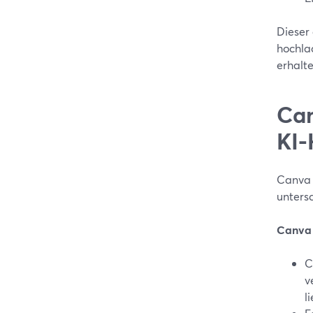
Dieser 
hochla
erhalte
Can
KI-
Canva 
untersc
Canva i
C
v
l