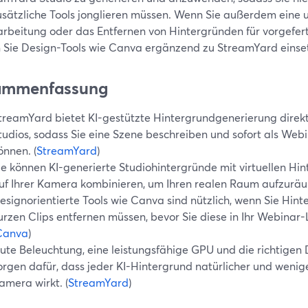
usätzliche Tools jonglieren müssen. Wenn Sie außerdem eine
arbeitung oder das Entfernen von Hintergründen für vorgefert
 Sie Design-Tools wie Canva ergänzend zu StreamYard einse
ammenfassung
treamYard bietet KI-gestützte Hintergrundgenerierung direkt
tudios, sodass Sie eine Szene beschreiben und sofort als We
önnen. (
StreamYard
)
ie können KI-generierte Studiohintergründe mit virtuellen H
uf Ihrer Kamera kombinieren, um Ihren realen Raum aufzuräu
esignorientierte Tools wie Canva sind nützlich, wenn Sie Hint
urzen Clips entfernen müssen, bevor Sie diese in Ihr Webinar
Canva
)
ute Beleuchtung, eine leistungsfähige GPU und die richtigen 
orgen dafür, dass jeder KI-Hintergrund natürlicher und wenig
amera wirkt. (
StreamYard
)