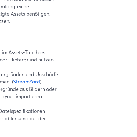
 umfangreiche
igte Assets benötigen,
tzen.
 im Assets-Tab Ihres
binar-Hintergrund nutzen
intergründen und Unschärfe
men. (
StreamYard
)
ergründe aus Bildern oder
-Layout importieren.
Dateispezifikationen
er ablenkend auf der