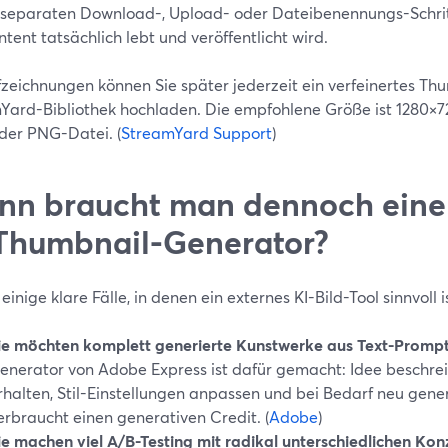
 separaten Download-, Upload- oder Dateibenennungs-Schritt
tent tatsächlich lebt und veröffentlicht wird.
zeichnungen können Sie später jederzeit ein verfeinertes Thu
Yard-Bibliothek hochladen. Die empfohlene Größe ist 1280×720
der PNG-Datei. (
StreamYard Support
)
n braucht man dennoch einen
Thumbnail-Generator?
 einige klare Fälle, in denen ein externes KI-Bild-Tool sinnvoll i
ie möchten komplett generierte Kunstwerke aus Text-Prompt
enerator von Adobe Express ist dafür gemacht: Idee beschrei
rhalten, Stil-Einstellungen anpassen und bei Bedarf neu gene
erbraucht einen generativen Credit. (
Adobe
)
ie machen viel A/B-Testing mit radikal unterschiedlichen Kon