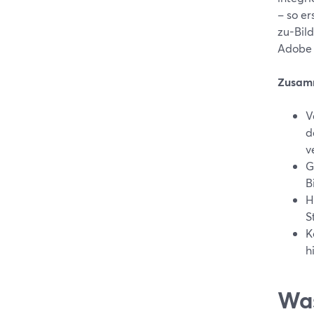
– so er
zu-Bil
Adobe 
Zusam
V
d
v
G
B
H
S
K
h
Was