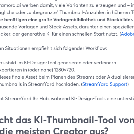
ramora.ai werben damit, viele Varianten zu erzeugen und – i
ägliche oder „unbegrenzte“ Thumbnail-Anzahlen in höheren Tar
ie benötigen eine große Vorlagenbibliothek und Stockbilder.
ausende Vorlagen und Stock-Assets, darunter einen speziell
aker, der generative KI für einen schnellen Start nutzt. (
Adob
en Situationen empfiehlt sich folgender Workflow:
asisbild im KI-Design-Tool generieren oder verfeinern.
xportieren in (oder nahe) 1280×720.
ieses finale Asset beim Planen des Streams oder Aktualisiere
humbnails in StreamYard hochladen. (
StreamYard Support
)
ibt StreamYard Ihr Hub, während KI-Design-Tools eine unterstü
cht das KI-Thumbnail-Tool vo
 die meisten Creator aus?