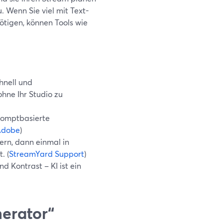
. Wenn Sie viel mit Text-
tigen, können Tools wie
hnell und
hne Ihr Studio zu
promptbasierte
Adobe
)
nern, dann einmal in
. (
StreamYard Support
)
nd Kontrast – KI ist ein
erator“