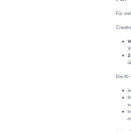
Für vie
Creato
W
V
Z
ü
Die KI
I
I
s
I
m