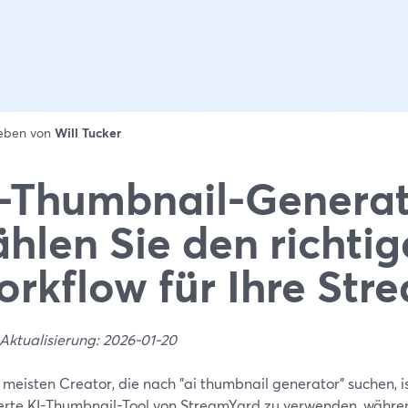
ieben von
Will Tucker
-Thumbnail-Generat
hlen Sie den richti
rkflow für Ihre Str
 Aktualisierung: 2026-01-20
 meisten Creator, die nach "ai thumbnail generator" suchen, i
ierte KI-Thumbnail-Tool von StreamYard zu verwenden, währe