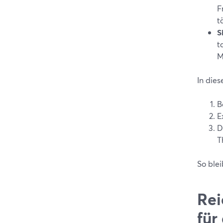
F
t
S
t
M
In dies
B
E
D
T
So ble
Rei
für