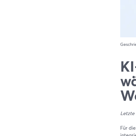
Geschr
KI
wä
Wo
Letzte
Für die
integr