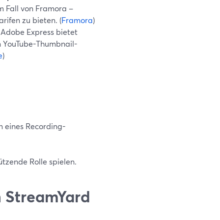
m Fall von Framora –
ifen zu bieten. (
Framora
)
Adobe Express bietet
en YouTube-Thumbnail-
e
)
n eines Recording-
tzende Rolle spielen.
n StreamYard