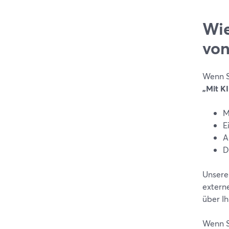
Wie
von
Wenn S
„Mit KI
M
E
A
D
Unsere 
extern
über I
Wenn Si