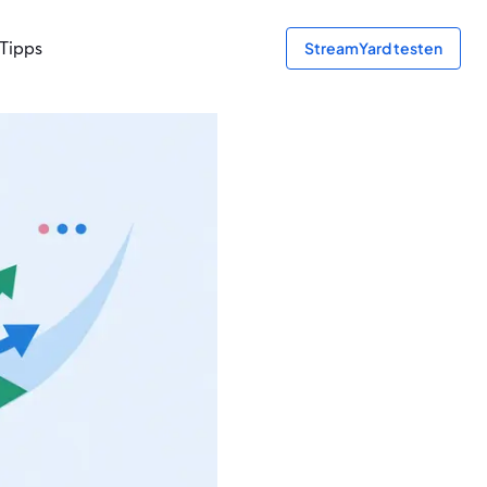
Tipps
StreamYard testen