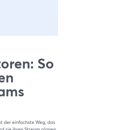
oren: So
gen
eams
st der einfachste Weg, das
nd sie ihren Stream planen