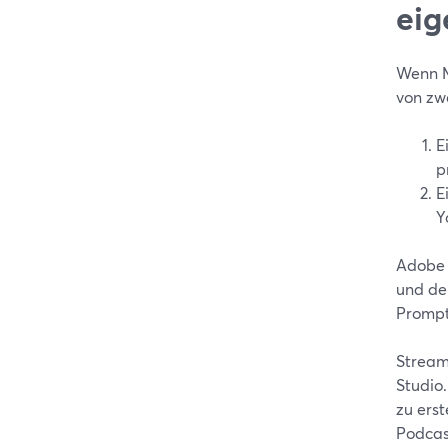
eig
Wenn M
von zw
E
p
E
Y
Adobe E
und der
Prompt
Stream
Studio
zu erst
Podcast