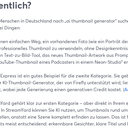
entlich?
enschen in Deutschland nach „ai thumbnail generator“ suche
ei Dingen:
inen einfachen Weg, ein vorhandenes Foto (wie ein Porträt des
rofessionelles Thumbnail zu verwandeln, ohne Designkenntnis
in Text-zu-Bild-Tool, das neues Thumbnail-Artwork aus Promp
ouTube-Thumbnail eines Podcasters in einem Neon-Studio“ ers
xpress ist ein gutes Beispiel für die zweite Kategorie. Sie g
 KI-Thumbnail-Generator, der von Firefly unterstützt wird, lie
, wobei jede Generierung einen generativen Credit kostet. (
A
Yard gehört klar zur ersten Kategorie – aber direkt in Ihrem 
. In StreamYard können Sie KI nutzen, um Thumbnails rund um
ellen, anstatt eine Szene komplett erfinden zu lassen. Das ist
s meist entscheidend: erkennbare Gesichter, klare Titel und 