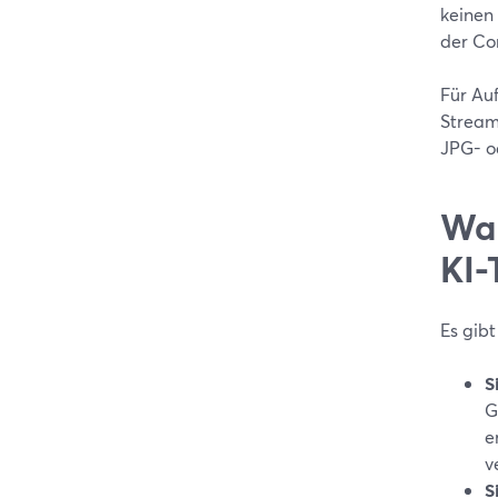
keinen
der Con
Für Auf
Stream
JPG- o
Wan
KI-
Es gibt
S
G
e
v
S