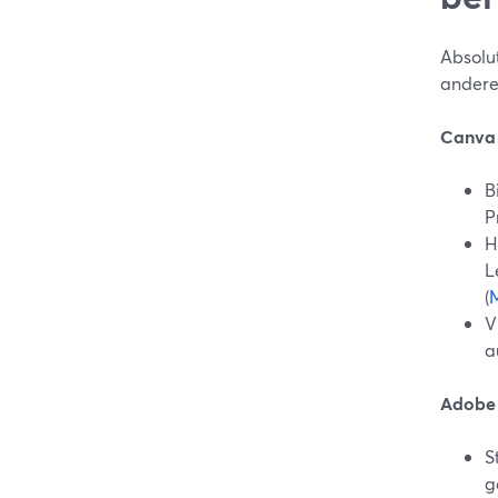
Absolu
andere
Canva
B
P
H
L
(
V
a
Adobe 
S
g