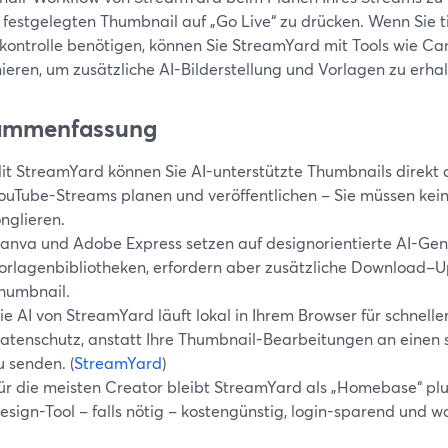
s festgelegten Thumbnail auf „Go Live“ zu drücken. Wenn Sie t
kontrolle benötigen, können Sie StreamYard mit Tools wie C
ieren, um zusätzliche AI-Bilderstellung und Vorlagen zu erhal
ammenfassung
it StreamYard können Sie AI-unterstützte Thumbnails direkt do
ouTube-Streams planen und veröffentlichen – Sie müssen kei
onglieren.
anva und Adobe Express setzen auf designorientierte AI-Gen
orlagenbibliotheken, erfordern aber zusätzliche Download–Up
humbnail.
ie AI von StreamYard läuft lokal in Ihrem Browser für schnel
atenschutz, anstatt Ihre Thumbnail-Bearbeitungen an einen
u senden. (
StreamYard
)
ür die meisten Creator bleibt StreamYard als „Homebase“ plu
esign-Tool – falls nötig – kostengünstig, login-sparend und w