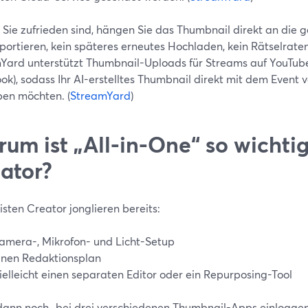
 Sie zufrieden sind, hängen Sie das Thumbnail direkt an die
xportieren, kein späteres erneutes Hochladen, kein Rätselrat
Yard unterstützt Thumbnail-Uploads für Streams auf YouTube
k), sodass Ihr AI-erstelltes Thumbnail direkt mit dem Event ve
en möchten. (
StreamYard
)
um ist „All-in-One“ so wichtig
ator?
sten Creator jonglieren bereits:
amera-, Mikrofon- und Licht-Setup
inen Redaktionsplan
ielleicht einen separaten Editor oder ein Repurposing-Tool
ann noch „bei drei verschiedenen Thumbnail-Apps einlogge