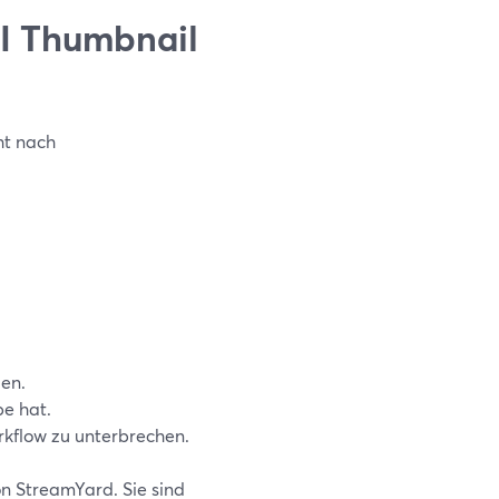
AI Thumbnail
ht nach
gen.
be hat.
kflow zu unterbrechen.
n StreamYard. Sie sind