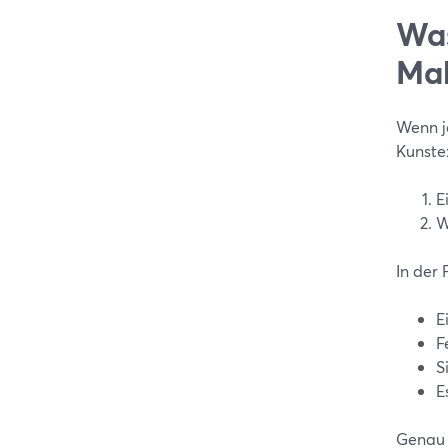
Was
Mak
Wenn j
Kunste
E
W
In der 
E
F
S
E
Genau 