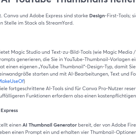
t. Canva und Adobe Express sind starke
Design
-First-Tools; s
n Stelle im Stack als StreamYard.
ietet Magic Studio und Text-zu-Bild-Tools (wie Magic Media /
rompts generieren, die Sie in YouTube-Thumbnail-Vorlagen ei
at einen eigenen „YouTube Thumbnail“-Design-Typ, damit Sie 
einwandgröße starten und mit AI-Bearbeitungen, Text und F
MakeUseOf
)
iele fortgeschrittene AI-Tools sind für Canva Pro-Nutzer reserv
uffälligeren Funktionen erfordern also einen kostenpflichtigen 
Express
tellt einen
AI Thumbnail Generator
bereit, der von Adobe Fire
eben einen Prompt ein und erhalten vier Thumbnail-Optionen