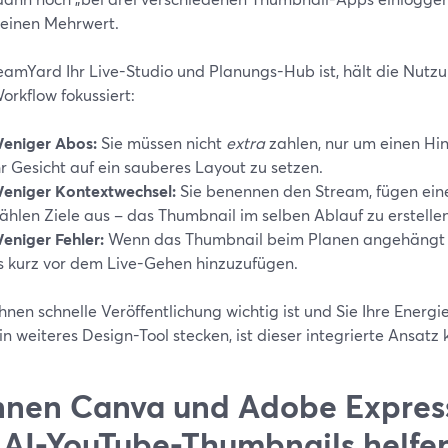
keinen Mehrwert.
eamYard Ihr Live-Studio und Planungs-Hub ist, hält die Nutz
orkflow fokussiert:
eniger Abos:
Sie müssen nicht
extra
zahlen, nur um einen Hi
hr Gesicht auf ein sauberes Layout zu setzen.
eniger Kontextwechsel:
Sie benennen den Stream, fügen eine
ählen Ziele aus – das Thumbnail im selben Ablauf zu erstellen,
eniger Fehler:
Wenn das Thumbnail beim Planen angehängt wi
s kurz vor dem Live-Gehen hinzuzufügen.
nen schnelle Veröffentlichung wichtig ist und Sie Ihre Energie
ein weiteres Design-Tool stecken, ist dieser integrierte Ansat
nen Canva und Adobe Expres
 AI-YouTube-Thumbnails helfe