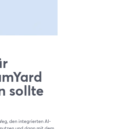
ür
amYard
 sollte
eg, den integrierten AI-
 nutzen und dann mit dem