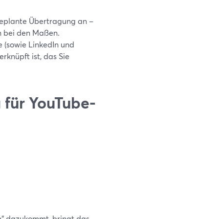
 geplante Übertragung an –
en bei den Maßen.
 (sowie LinkedIn und
rknüpft ist, das Sie
 für YouTube-
n“ dazukommt, bringt das