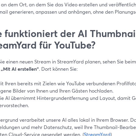
 an dem Ort, an dem Sie das Video erstellen und veröffentlich
ail generieren, anpassen und anhängen, ohne den Planungsa
 funktioniert der AI Thumbnai
eamYard für YouTube?
ie einen neuen Stream in StreamYard planen, sehen Sie beim
n
„Mit AI erstellen“
. Dort können Sie:
it Ihren bereits mit Zielen wie YouTube verbundenen Profilfoto
igene Bilder von Ihnen und Ihren Gästen hochladen.
ie AI übernimmt Hintergrundentfernung und Layout, damit Ge
ervorstechen.
ergrund verarbeitet unsere AI alles lokal in Ihrem Browser. D
ldungen und mehr Datenschutz, weil Ihre Thumbnail-Bearbei
ten Cloud-Service gesendet werden. (
StreamYard
)