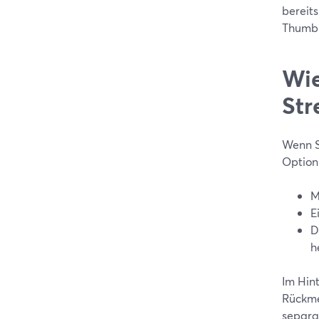
bereits
Thumbn
Wie
Str
Wenn S
Optio
M
E
D
h
Im Hint
Rückme
separa