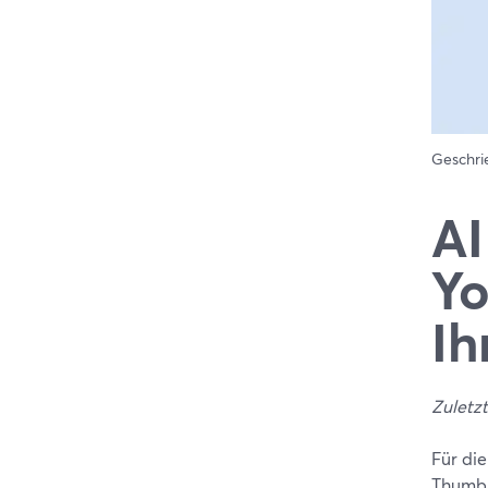
Geschr
AI
Yo
Ih
Zuletzt
Für di
Thumbn