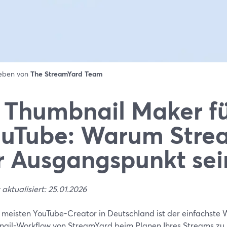
ieben von
The StreamYard Team
 Thumbnail Maker f
uTube: Warum Stre
r Ausgangspunkt sein
 aktualisiert: 25.01.2026
e meisten YouTube-Creator in Deutschland ist der einfachste W
ail-Workflow von StreamYard beim Planen Ihres Streams zu