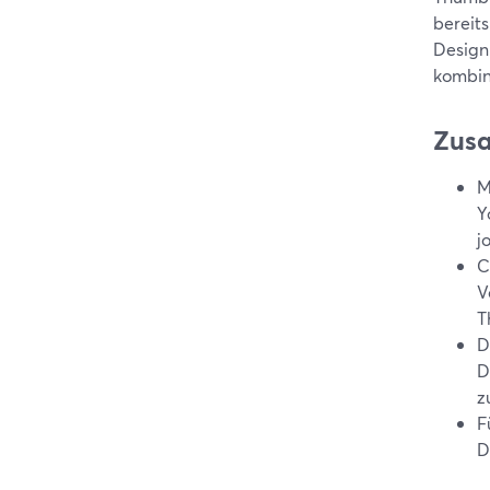
bereit
Design
kombin
Zus
M
Y
j
C
V
T
D
D
z
F
D