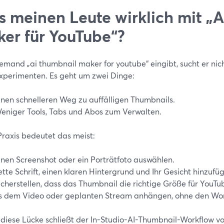
 meinen Leute wirklich mit „
er für YouTube“?
emand „ai thumbnail maker for youtube“ eingibt, sucht er nic
xperimenten. Es geht um zwei Dinge:
inen schnelleren Weg zu auffälligen Thumbnails.
eniger Tools, Tabs und Abos zum Verwalten.
Praxis bedeutet das meist:
inen Screenshot oder ein Porträtfoto auswählen.
ette Schrift, einen klaren Hintergrund und Ihr Gesicht hinzufü
icherstellen, dass das Thumbnail die richtige Größe für YouTu
s dem Video oder geplanten Stream anhängen, ohne den Wor
diese Lücke schließt der In-Studio-AI-Thumbnail-Workflow vo