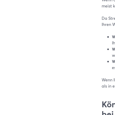
meist 
Da Str
Ihren W
W
I
W
w
W
e
Wenn Ih
als in 
Kön
bei