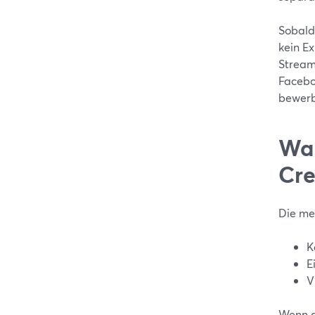
Sobald
kein E
Stream
Faceboo
bewerb
War
Cre
Die mei
K
E
V
Wenn d