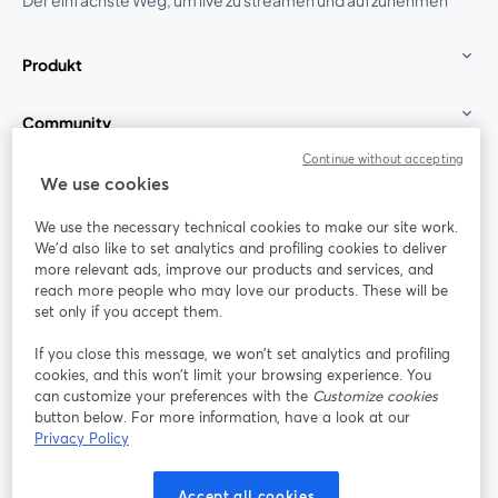
Der einfachste Weg, um live zu streamen und aufzunehmen
Produkt
Community
Continue without accepting
StreamYard für
We use cookies
We use the necessary technical cookies to make our site work.
Mitmachen
We'd also like to set analytics and profiling cookies to deliver
more relevant ads, improve our products and services, and
reach more people who may love our products. These will be
Webinar
Facebook
X (Twitter)
wird in einem neuen Tab geöffnet
wird in ei
set only if you accept them.
YouTube
Instagram
LinkedIn
wird in einem neuen Tab geöffnet
wird in einem neuen Tab geöffnet
wird in eine
If you close this message, we won’t set analytics and profiling
cookies, and this won’t limit your browsing experience. You
can customize your preferences with the
Customize cookies
button below. For more information, have a look at our
Privacy Policy
Nutzungsbedingungen
Plattformbedingungen
wird in einem neuen Tab geöffnet
wird in eine
Datenschutzrichtlinie
Cookie-Richtlinie
Accept all cookies