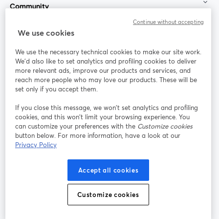
Community
Continue without accepting
StreamYard für
We use cookies
We use the necessary technical cookies to make our site work.
Mitmachen
We'd also like to set analytics and profiling cookies to deliver
more relevant ads, improve our products and services, and
reach more people who may love our products. These will be
Webinar
Facebook
X (Twitter)
wird in einem neuen Tab geöffnet
wird in ei
set only if you accept them.
YouTube
Instagram
LinkedIn
wird in einem neuen Tab geöffnet
wird in einem neuen Tab geöffnet
wird in eine
If you close this message, we won’t set analytics and profiling
cookies, and this won’t limit your browsing experience. You
can customize your preferences with the
Customize cookies
button below. For more information, have a look at our
Privacy Policy
Nutzungsbedingungen
Plattformbedingungen
wird in einem neuen Tab geöffnet
wird in eine
Datenschutzrichtlinie
Cookie-Richtlinie
Accept all cookies
wird in einem neuen Tab geöffnet
wird in einem n
Cookie-Einstellungen
Hilfe-Center
Customize cookies
wird in einem ne
Deutsch