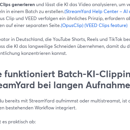
Clips generieren
und lässt die KI das Video analysieren, um ver
eln in einem Batch zu erstellen.
(StreamYard Help Center – AI c
us Clip und VEED verfolgen ein ähnliches Prinzip, erfordern 
en auf einer separaten Seite.
(OpusClip)
(VEED Clips feature)
ator in Deutschland, die YouTube Shorts, Reels und TikTok be
Lass die KI das langweilige Schneiden übernehmen, damit du 
entlichung konzentrieren kannst.
 funktioniert Batch-KI-Clippin
eamYard bei langen Aufnahme
u bereits mit StreamYard aufnimmst oder multistreamst, ist 
nen bestehenden Workflow integriert.
t es praktisch ab: