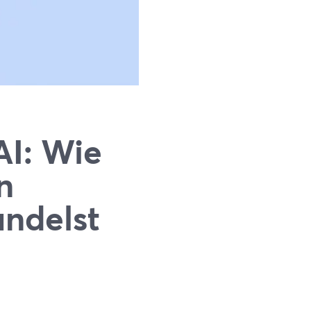
AI: Wie
n
andelst