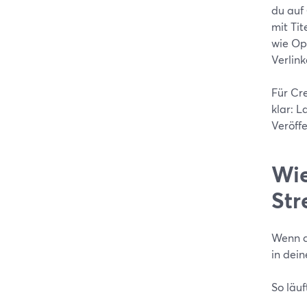
du auf
mit Tit
wie Op
Verlink
Für Cre
klar: 
Veröff
Wie
Str
Wenn d
in dei
So läuf