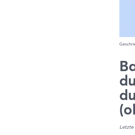
Geschr
Ba
du
du
(o
Letzte 