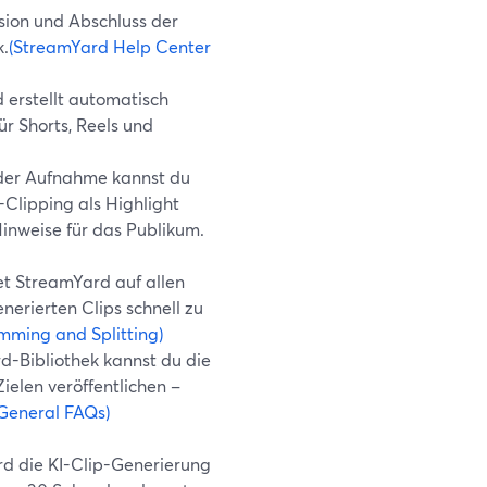
ion und Abschluss der
k.
(StreamYard Help Center
 erstellt automatisch
für Shorts, Reels und
der Aufnahme kannst du
-Clipping als Highlight
inweise für das Publikum.
et StreamYard auf allen
enerierten Clips schnell zu
mming and Splitting)
-Bibliothek kannst du die
ielen veröffentlichen –
 General FAQs)
rd die KI-Clip-Generierung