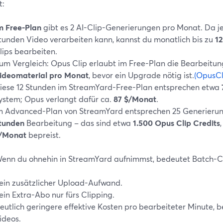
t:
m Free-Plan
gibt es 2 AI-Clip-Generierungen pro Monat. Da j
tunden Video verarbeiten kann, kannst du monatlich bis zu
1
lips bearbeiten.
um Vergleich: Opus Clip erlaubt im Free-Plan die Bearbeitu
ideomaterial pro Monat
, bevor ein Upgrade nötig ist.
(OpusCl
iese 12 Stunden im StreamYard-Free-Plan entsprechen etwa
ystem; Opus verlangt dafür ca.
87 $/Monat
.
m Advanced-Plan von StreamYard entsprechen 25 Generierun
tunden
Bearbeitung – das sind etwa
1.500 Opus Clip Credits
/Monat
bepreist.
Wenn du ohnehin in StreamYard aufnimmst, bedeutet Batch-Cli
ein zusätzlicher Upload-Aufwand.
ein Extra-Abo nur fürs Clipping.
eutlich geringere effektive Kosten pro bearbeiteter Minute, 
ideos.