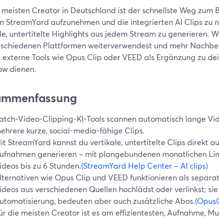
e meisten Creator in Deutschland ist der schnellste Weg zum 
 in StreamYard aufzunehmen und die integrierten AI Clips zu
ale, untertitelte Highlights aus jedem Stream zu generieren. 
rschiedenen Plattformen weiterverwendest und mehr Nachbe
 externe Tools wie Opus Clip oder VEED als Ergänzung zu d
ow dienen.
ammenfassung
atch-Video-Clipping-KI-Tools scannen automatisch lange Vid
ehrere kurze, social-media-fähige Clips.
it StreamYard kannst du vertikale, untertitelte Clips direkt 
ufnahmen generieren – mit plangebundenen monatlichen Limi
ideos bis zu 6 Stunden.
(StreamYard Help Center – AI clips)
lternativen wie Opus Clip und VEED funktionieren als separa
ideos aus verschiedenen Quellen hochlädst oder verlinkst; sie
utomatisierung, bedeuten aber auch zusätzliche Abos.
(OpusC
ür die meisten Creator ist es am effizientesten, Aufnahme, Mu