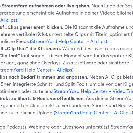
n StreamYard aufnehmen oder live gehen.
Nach Ende der Sess
erarbeitung erscheint die Aufnahme in deiner Videobibliothe
 AI clips)
uf „Clips generieren“ klicken.
Die KI scannt die Aufnahme und
ehrere vertikale (9:16), untertitelte Clips mit Titeln, optimiert 
hnliche Feeds.
(StreamYard Help Center – AI clips)
it „Clip that“ die KI steuern.
Während des Livestreams oder 
Clip that“
laut sagen – dieser Moment wird für das spätere KI
arkiert, ganz ohne Overlays, Zusatzsoftware oder sichtbare H
StreamYard Help Center – AI clips)
lips nach Bedarf trimmen und anpassen.
Neben AI Clips biet
länen integrierte Schnitt- und Split-Tools, um die von der KI g
ptimieren oder zu teilen.
(StreamYard Help Center – Video Tri
irekt zu Shorts & Reels veröffentlichen.
Aus deiner StreamYard
I-generierten Clips direkt zu verbundenen Shorts- und Reels-Z
hne zusätzlichen Upload.
(StreamYard Help Center – AI Clips
nge Podcasts, Webinare oder Liveshows unterstützt StreamYa