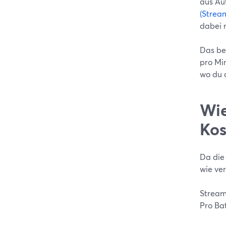
aus Au
(Stream
dabei 
Das be
pro Min
wo du 
Wie
Kos
Da die
wie ve
Stream
Pro Ba