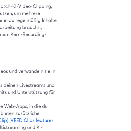
Batch-KI-Video-Clipping,
 nutzen, um mehrere
Wenn du regelmäßig Inhalte
arbeitung brauchst,
einem Kern-Recording-
eos und verwandeln sie in
aus deinen Livestreams und
ts und Unterstützung für
te Web-Apps, in die du
 bieten zusätzliche
lip)
(VEED Clips feature)
ltistreaming und KI-