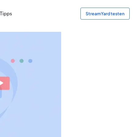
Tipps
StreamYard testen