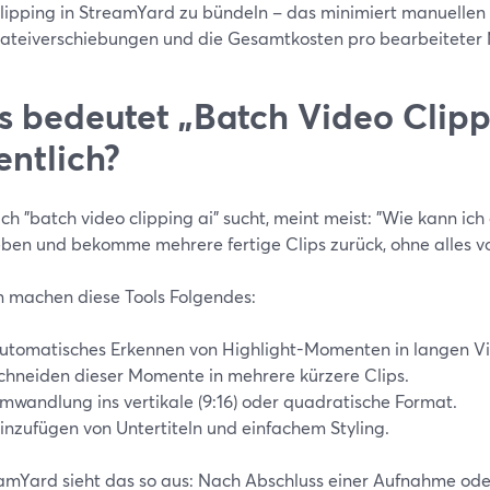
lipping in StreamYard zu bündeln – das minimiert manuellen 
ateiverschiebungen und die Gesamtkosten pro bearbeiteter 
 bedeutet „Batch Video Clipp
entlich?
h "batch video clipping ai" sucht, meint meist: "Wie kann ich 
eben und bekomme mehrere fertige Clips zurück, ohne alles v
n machen diese Tools Folgendes:
utomatisches Erkennen von Highlight-Momenten in langen Vi
chneiden dieser Momente in mehrere kürzere Clips.
mwandlung ins vertikale (9:16) oder quadratische Format.
inzufügen von Untertiteln und einfachem Styling.
eamYard sieht das so aus: Nach Abschluss einer Aufnahme oder