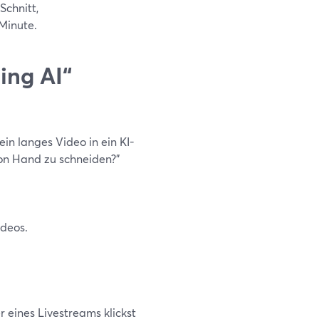
Schnitt,
Minute.
ing AI“
ein langes Video in ein KI-
on Hand zu schneiden?"
deos.
 eines Livestreams klickst