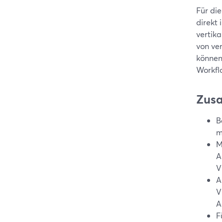
Für di
direkt
vertik
von ve
können
Workfl
Zus
B
m
M
A
V
A
V
A
F