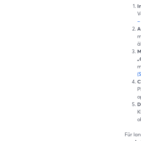
I
V
–
A
m
ä
M
„
m
(
C
P
o
D
K
o
Für la