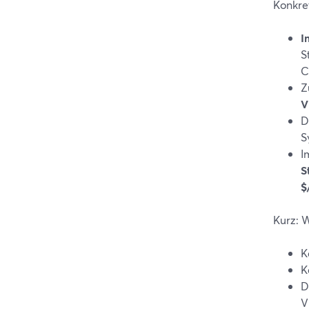
Konkre
I
S
C
Z
V
D
S
I
S
$
Kurz: 
K
K
D
V