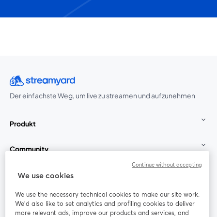
Der einfachste Weg, um live zu streamen und aufzunehmen
Produkt
Community
Continue without accepting
StreamYard für
We use cookies
We use the necessary technical cookies to make our site work.
Mitmachen
We'd also like to set analytics and profiling cookies to deliver
more relevant ads, improve our products and services, and