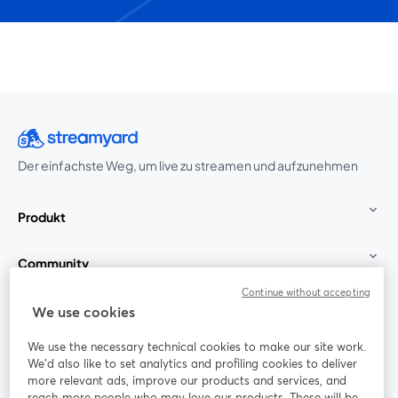
Der einfachste Weg, um live zu streamen und aufzunehmen
Produkt
Community
Continue without accepting
StreamYard für
We use cookies
We use the necessary technical cookies to make our site work.
Mitmachen
We'd also like to set analytics and profiling cookies to deliver
more relevant ads, improve our products and services, and
reach more people who may love our products. These will be