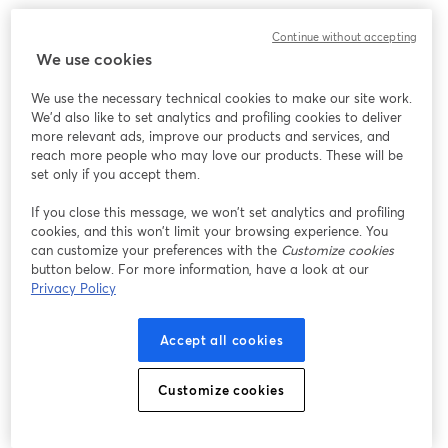
Wenn deine Strategie ist, „so viele Kanäle wie möglich
Continue without accepting
zu bespielen und zu hoffen, dass etwas hängen bleibt“,
We use cookies
könnten Restreams höhere Kanal-Tarife interessant
We use the necessary technical cookies to make our site work.
sein. Die meisten Marken erzielen bessere Ergebnisse,
We'd also like to set analytics and profiling cookies to deliver
wenn sie sich auf wenige Hauptplattformen mit
more relevant ads, improve our products and services, and
stärkerem Content und Community konzentrieren –
reach more people who may love our products. These will be
genau darauf ist StreamYard optimiert.
set only if you accept them.
If you close this message, we won’t set analytics and profiling
Unsere Empfehlung
cookies, and this won’t limit your browsing experience. You
can customize your preferences with the
Customize cookies
button below. For more information, have a look at our
Starte mit StreamYard als Standard-Riverside-
Privacy Policy
Alternative.
Es bietet die gleichen 4K-Multitrack-
Grundlagen wie Riverside, macht Live-Shows,
Accept all cookies
Gäste-Onboarding und Multistreaming aber für
die meisten Teams deutlich einfacher.
Customize cookies
Ergänze Riverside nur, wenn aufnahmeintensive,
KI-Editing-zentrierte Workflows wirklich deine