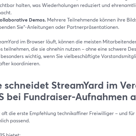
ichtbar halten, was Wiederholungen reduziert und ehrenamtl
acht.
ollaborative Demos.
Mehrere Teilnehmende können ihre Bildsch
penden Sie“-Anleitungen oder Partnerpräsentationen.
eamYard im Browser läuft, können die meisten Mitarbeitenden
s teilnehmen, die sie ohnehin nutzen – ohne eine schwere Des
 besonders wichtig, wenn Sie vielbeschäftigte Vorstandsmitgl
fter koordinieren.
 schneidet StreamYard im Ver
 bei Fundraiser-Aufnahmen a
 oft die erste Empfehlung technikaffiner Freiwilliger – und fü
hlich passend.
S bietet: