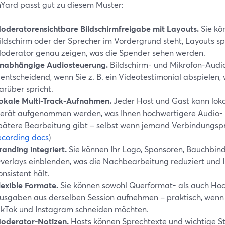
Yard passt gut zu diesem Muster:
oderatorensichtbare Bildschirmfreigabe mit Layouts.
Sie kö
ildschirm oder der Sprecher im Vordergrund steht, Layouts 
oderator genau zeigen, was die Spender sehen werden.
nabhängige Audiosteuerung.
Bildschirm- und Mikrofon-Audio
 entscheidend, wenn Sie z. B. ein Videotestimonial abspielen
arüber spricht.
okale Multi-Track-Aufnahmen.
Jeder Host und Gast kann loka
erät aufgenommen werden, was Ihnen hochwertigere Audio- 
pätere Bearbeitung gibt – selbst wenn jemand Verbindungspr
ecording docs
)
randing integriert.
Sie können Ihr Logo, Sponsoren, Bauchbi
verlays einblenden, was die Nachbearbeitung reduziert und I
onsistent hält.
lexible Formate.
Sie können sowohl Querformat- als auch Hoc
usgaben aus derselben Session aufnehmen – praktisch, wenn S
ikTok und Instagram schneiden möchten.
oderator-Notizen.
Hosts können Sprechtexte und wichtige Stat