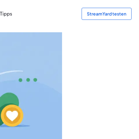
Tipps
StreamYard testen