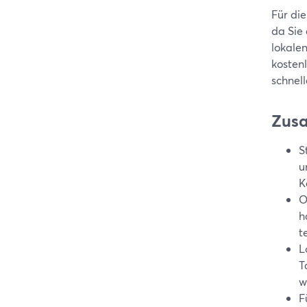
Für di
da Sie
lokale
kosten
schnel
Zus
S
u
K
O
h
t
L
T
w
F