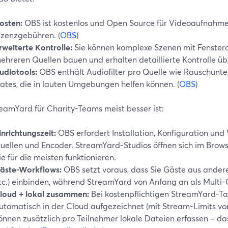
osten:
OBS ist kostenlos und Open Source für Videoaufnahme
izenzgebühren. (
OBS
)
rweiterte Kontrolle:
Sie können komplexe Szenen mit Fenster
ehreren Quellen bauen und erhalten detaillierte Kontrolle ü
udiotools:
OBS enthält Audiofilter pro Quelle wie Rauschunt
ates, die in lauten Umgebungen helfen können. (
OBS
)
eamYard für Charity-Teams meist besser ist:
inrichtungszeit:
OBS erfordert Installation, Konfiguration und 
uellen und Encoder. StreamYard-Studios öffnen sich im Brows
ie für die meisten funktionieren.
äste-Workflows:
OBS setzt voraus, dass Sie Gäste aus ander
tc.) einbinden, während StreamYard von Anfang an als Multi-G
loud + lokal zusammen:
Bei kostenpflichtigen StreamYard-Ta
utomatisch in der Cloud aufgezeichnet (mit Stream-Limits vo
önnen zusätzlich pro Teilnehmer lokale Dateien erfassen – da