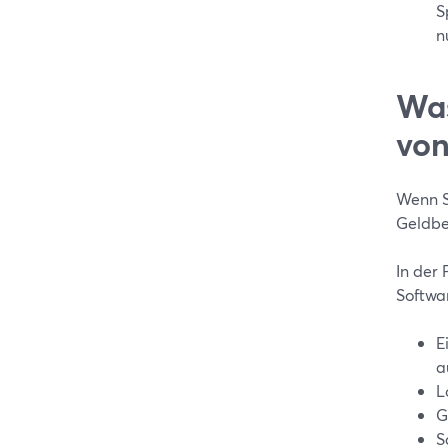
S
n
Was
von
Wenn S
Geldbe
In der
Softwa
E
a
L
G
S