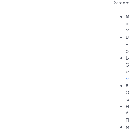
Stream
M
B
M
U
–
d
L
G
s
r
B
O
k
F
A
T
M