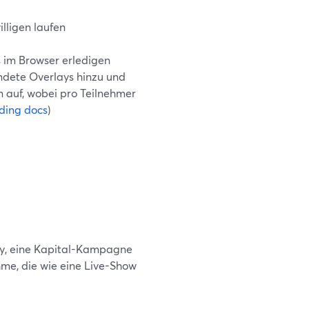
lligen laufen
s im Browser erledigen
andete Overlays hinzu und
n auf, wobei pro Teilnehmer
rding docs
)
ay, eine Kapital-Kampagne
hme, die wie eine Live-Show