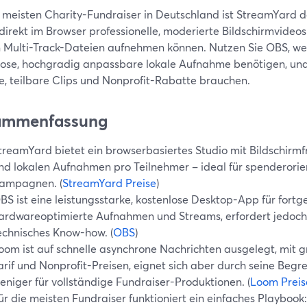
e meisten Charity-Fundraiser in Deutschland ist StreamYard 
 direkt im Browser professionelle, moderierte Bildschirmvideo
n Multi-Track-Dateien aufnehmen können. Nutzen Sie OBS, wen
lose, hochgradig anpassbare lokale Aufnahme benötigen, un
le, teilbare Clips und Nonprofit-Rabatte brauchen.
ammenfassung
treamYard bietet ein browserbasiertes Studio mit Bildschirm
nd lokalen Aufnahmen pro Teilnehmer – ideal für spenderorien
ampagnen. (
StreamYard Preise
)
BS ist eine leistungsstarke, kostenlose Desktop-App für fortge
ardwareoptimierte Aufnahmen und Streams, erfordert jedoch
echnisches Know-how. (
OBS
)
oom ist auf schnelle asynchrone Nachrichten ausgelegt, mit
arif und Nonprofit-Preisen, eignet sich aber durch seine Beg
eniger für vollständige Fundraiser-Produktionen. (
Loom Preis
ür die meisten Fundraiser funktioniert ein einfaches Playbook