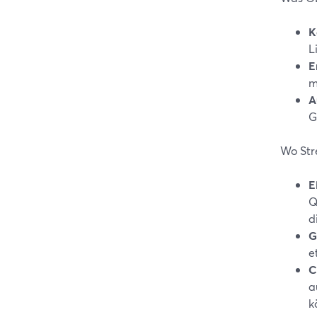
K
L
E
m
A
G
Wo Str
E
Q
d
G
e
C
a
k