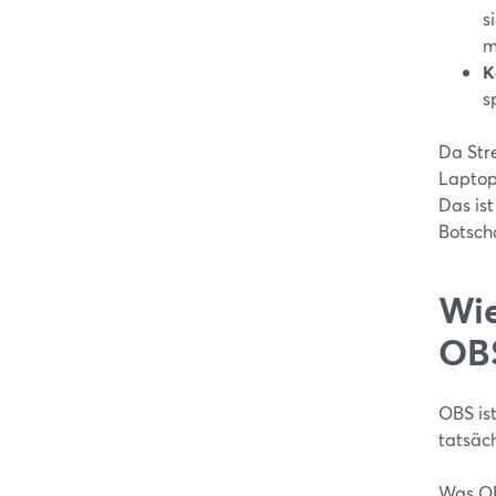
s
m
K
s
Da Str
Laptop
Das ist
Botscha
Wie
OBS
OBS ist
tatsäc
Was OB