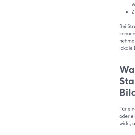
W
Z
Bei Str
können:
nehmen
lokale 
War
Sta
Bil
Für ei
oder e
wirkt, 