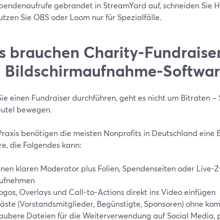
pendenaufrufe gebrandet in StreamYard auf, schneiden Sie Hi
utzen Sie OBS oder Loom nur für Spezialfälle.
 brauchen Charity-Fundraiser
 Bildschirmaufnahme-Softwar
ie einen Fundraiser durchführen, geht es nicht um Bitraten –
utel bewegen.
 Praxis benötigen die meisten Nonprofits in Deutschland eine
re, die Folgendes kann:
inen klaren Moderator plus Folien, Spendenseiten oder Live-
ufnehmen
ogos, Overlays und Call-to-Actions direkt ins Video einfügen
äste (Vorstandsmitglieder, Begünstigte, Sponsoren) ohne ko
aubere Dateien für die Weiterverwendung auf Social Media, p