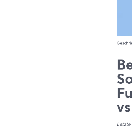
Geschr
Be
So
Fu
vs
Letzte 