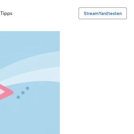
s
Tipps
StreamYard testen