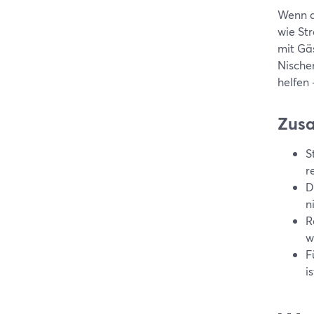
Wenn d
wie Str
mit Gäs
Nische
helfen
Zus
S
r
D
n
R
w
F
i