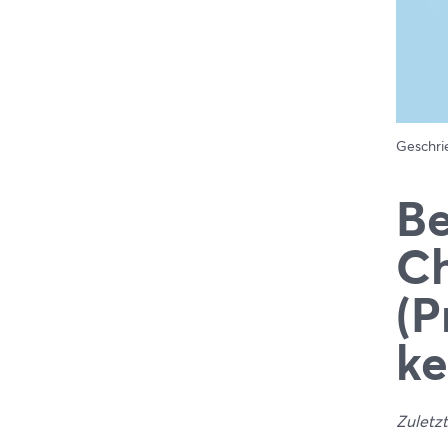
Geschr
Be
C
(P
ke
Zuletzt