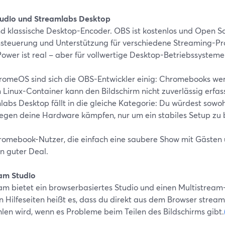
udio und Streamlabs Desktop
nd klassische Desktop-Encoder. OBS ist kostenlos und Open S
steuerung und Unterstützung für verschiedene Streaming-Pro
Power ist real – aber für vollwertige Desktop-Betriebssystem
romeOS sind sich die OBS-Entwickler einig: Chromebooks wer
 Linux-Container kann den Bildschirm nicht zuverlässig erfas
labs Desktop fällt in die gleiche Kategorie: Du würdest sow
egen deine Hardware kämpfen, nur um ein stabiles Setup z
romebook-Nutzer, die einfach eine saubere Show mit Gästen u
n guter Deal.
am Studio
am bietet ein browserbasiertes Studio und einen Multistream-
n Hilfeseiten heißt es, dass du direkt aus dem Browser stre
len wird, wenn es Probleme beim Teilen des Bildschirms gibt.