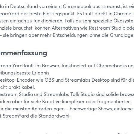
u in Deutschland von einem Chromebook aus streamst, ist ei
eamYard der beste Einstiegspunkt. Es läuft direkt in Chrome 
ten einfach zu funktionieren. Falls du sehr spezielle Ökosyst
nziele brauchst, können Alternativen wie Restream Studio od
 – sie bringen aber mehr Entscheidungen, ohne die Grundlage
ammenfassung
treamYard läuft im Browser, funktioniert auf Chromebooks u
eibungsloseste Erlebnis.
esktop-Encoder wie OBS und Streamlabs Desktop sind für d
icht praktikabel.
estream Studio und Streamlabs Talk Studio sind solide browse
irken aber für viele Kreative komplexer oder fragmentierter.
ür die meisten Anforderungen – hochwertige Shows, einfache 
st StreamYard die Standardwahl.