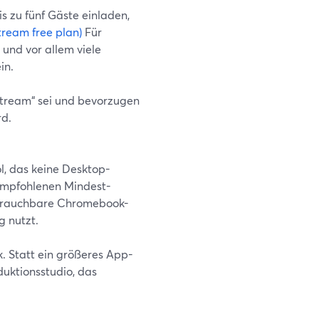
s zu fünf Gäste einladen,
tream free plan)
Für
und vor allem viele
in.
Stream“ sei und bevorzugen
rd.
ol, das keine Desktop-
t empfohlenen Mindest-
 brauchbare Chromebook-
g nutzt.
. Statt ein größeres App-
uktionsstudio, das