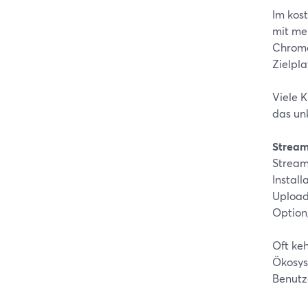
Im kost
mit meh
Chrome
Zielpl
Viele 
das un
Stream
Streaml
Install
Upload
Option
Oft ke
Ökosys
Benutz