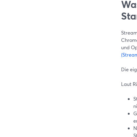
Was
Sta
Stream
Chrome
und Op
(Strea
Die eig
Laut R
S
n
G
e
N
S