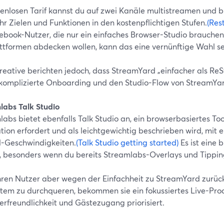
enlosen Tarif kannst du auf zwei Kanäle multistreamen und bi
r Zielen und Funktionen in den kostenpflichtigen Stufen.
(Res
book-Nutzer, die nur ein einfaches Browser-Studio brauchen 
attformen abdecken wollen, kann das eine vernünftige Wahl se
Kreative berichten jedoch, dass StreamYard „einfacher als Re
komplizierte Onboarding und den Studio-Flow von StreamYa
labs Talk Studio
abs bietet ebenfalls Talk Studio an, ein browserbasiertes To
ation erfordert und als leichtgewichtig beschrieben wird, mi
-Geschwindigkeiten.
(Talk Studio getting started)
Es ist eine
, besonders wenn du bereits Streamlabs-Overlays und Tippin
hren Nutzer aber wegen der Einfachheit zu StreamYard zurück
tem zu durchqueren, bekommen sie ein fokussiertes Live-Prod
erfreundlichkeit und Gästezugang priorisiert.