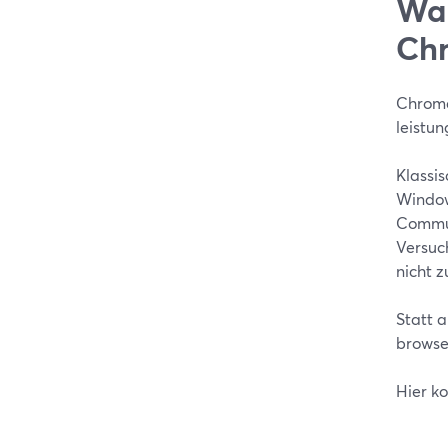
War
Chr
Chrome
leistun
Klassi
Window
Commun
Versuc
nicht z
Statt 
browse
Hier k