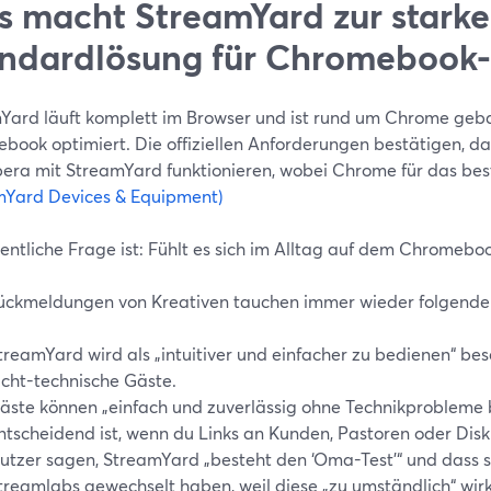
 macht StreamYard zur stark
ndardlösung für Chromebook-
Yard läuft komplett im Browser und ist rund um Chrome gebau
book optimiert. Die offiziellen Anforderungen bestätigen, da
era mit StreamYard funktionieren, wobei Chrome für das best
mYard Devices & Equipment)
entliche Frage ist: Fühlt es sich im Alltag auf dem Chromeboo
ückmeldungen von Kreativen tauchen immer wieder folgende
treamYard wird als „intuitiver und einfacher zu bedienen“ bes
icht-technische Gäste.
äste können „einfach und zuverlässig ohne Technikprobleme b
ntscheidend ist, wenn du Links an Kunden, Pastoren oder Disk
utzer sagen, StreamYard „besteht den ‘Oma-Test’“ und dass s
treamlabs gewechselt haben, weil diese „zu umständlich“ wirk