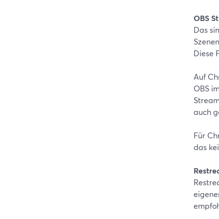
OBS St
Das si
Szenen
Diese 
Auf Ch
OBS im
Stream
auch g
Für Ch
das kei
Restre
Restre
eigene
empfoh