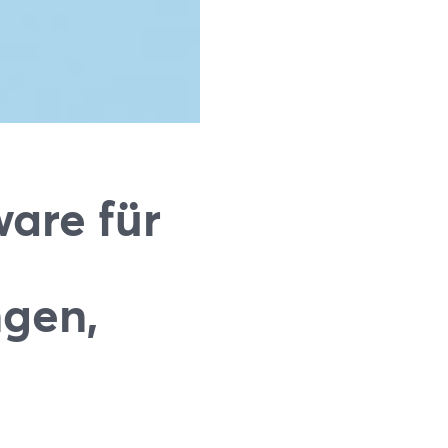
are für
ngen,