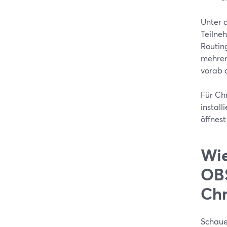
Unter 
Teilne
Routin
mehrer
vorab 
Für Ch
instal
öffnest
Wie
OBS
Ch
Schaue