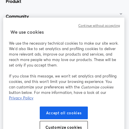
Produkt
Community
Continue without accepting
StreamYard für
We use cookies
We use the necessary technical cookies to make our site work.
Mitmachen
We'd also like to set analytics and profiling cookies to deliver
more relevant ads, improve our products and services, and
reach more people who may love our products. These will be
Webinar
Facebook
X (Twitter)
wird in einem neuen Tab geöffnet
wird in ei
set only if you accept them.
YouTube
Instagram
LinkedIn
wird in einem neuen Tab geöffnet
wird in einem neuen Tab geöffnet
wird in eine
If you close this message, we won’t set analytics and profiling
cookies, and this won’t limit your browsing experience. You
can customize your preferences with the
Customize cookies
button below. For more information, have a look at our
Privacy Policy
Nutzungsbedingungen
Plattformbedingungen
wird in einem neuen Tab geöffnet
wird in eine
Datenschutzrichtlinie
Cookie-Richtlinie
Accept all cookies
wird in einem neuen Tab geöffnet
wird in einem n
Cookie-Einstellungen
Hilfe-Center
Customize cookies