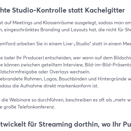
chte Studio-Kontrolle statt Kachelgitter
st auf Meetings und Klassenräume ausgelegt, sodass man am
n, eingeschränktes Branding und Layouts hat, die nicht für S
eamYard arbeiten Sie in einem Live-„Studio“ statt in einem M
ie (oder Ihr Producer) entscheiden, wer wann auf dem Bildschir
ie können zwischen geteiltem Interview, Bild-im-Bild-Präsentat
ildschirmfreigabe oder Overlays wechseln.
ebrandete Rahmen, Logos, Bauchbinden und Hintergründe w
odass die Aufnahme direkt markenkonform ist.
, die Webinare so durchführen, beschreiben es oft als „mehr 
ne große Telefonkonferenz.
ntwickelt für Streaming dorthin, wo Ihr P