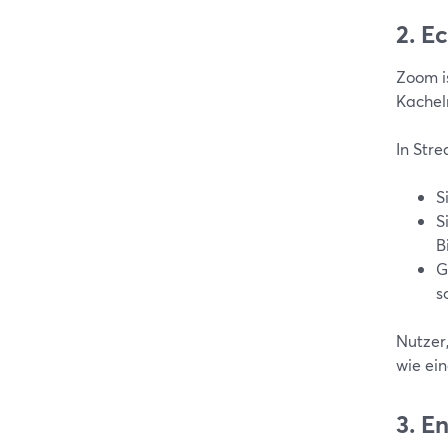
2. E
Zoom i
Kachel
In Str
S
S
B
G
s
Nutzer
wie ei
3. E