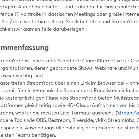
rtigere Aufnahmen bietet – und trotzdem für Gäste einfach z
ifende IT-Kontrolle in klassischen Meetings oder große inter
 Sie Zoom weiterhin in Ihrem Stack behalten und StreamYard 
lichkeitswirksamen Teile darüberlegen.
ammenfassung
treamYard ist eine starke Standard-Zoom-Alternative für Cre
rganisationen, denen gebrandete Shows, Webinare und Mult
rowser wichtig sind.
äste treten StreamYard über einen Link im Browser bei – o
s damit für nicht-technische Speaker und Panelisten einfache
ie kostenpflichtigen Pläne von StreamYard bieten Multistre
lattformen gleichzeitig sowie HD-Cloud-Aufnahmen von bis z
tream, was für die meisten Live-Formate ausreicht. (
StreamYa
ndere Tools wie OBS, Restream, Riverside, vMix, Streamlabs
ür spezielle Anwendungsfälle nützlich, bringen aber meist meh
eisten Teams benötigen.