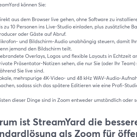
reamYard können Sie:
irekt aus dem Browser live gehen, ohne Software zu installier
is zu 10 Personen ins Live-Studio einladen, plus zusätzliche 
roducer oder Gäste auf Abruf.
ikrofon- und Bildschirm-Audio unabhängig steuern, damit Ihr 
enn jemand den Bildschirm teilt.
ebrandete Overlays, Logos und flexible Layouts in Echtzeit 
rivate Präsentator-Notizen sehen, die nur Sie (oder Ihr Team
ährend Sie live sind.
okale, mehrspurige 4K-Video- und 48 kHz WAV-Audio-Aufna
achen, sodass sich das spätere Editieren wie eine Profi-Studi
isten dieser Dinge sind in Zoom entweder umständlich oder sc
um ist StreamYard die besser
ndardlösung als Zoom für öffe