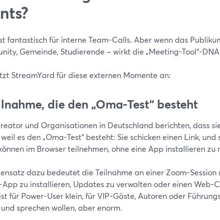
nts?
t fantastisch für interne Team-Calls. Aber wenn das Publikum 
ity, Gemeinde, Studierende – wirkt die „Meeting-Tool“-DNA 
etzt StreamYard für diese externen Momente an:
eilnahme, die den „Oma-Test“ besteht
Creator und Organisationen in Deutschland berichten, dass s
weil es den „Oma-Test“ besteht: Sie schicken einen Link, und 
können im Browser teilnehmen, ohne eine App installieren zu
ensatz dazu bedeutet die Teilnahme an einer Zoom-Session m
-App zu installieren, Updates zu verwalten oder einen Web-Cl
st für Power-User klein, für VIP-Gäste, Autoren oder Führungs
n und sprechen wollen, aber enorm.