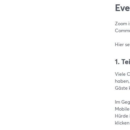
Eve
Zoom is
Commun
Hier s
1. T
Viele 
haben, 
Gäste 
Im Geg
Mobile
Hürde i
klicke