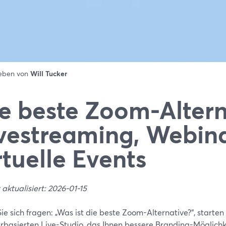
ieben von
Will Tucker
e beste Zoom-Altern
vestreaming, Webin
rtuelle Events
 aktualisiert: 2026-01-15
e sich fragen: „Was ist die beste Zoom-Alternative?“, starte
rbasierten Live-Studio, das Ihnen bessere Branding-Möglichk