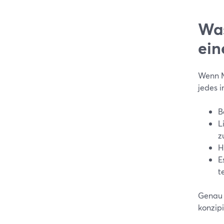
Was
ein
Wenn M
jedes 
B
L
z
H
E
t
Genau 
konzipi