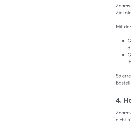
Zooms 
Ziel gl
Mit de
G
d
G
I
So erre
Bastel
4. H
Zoom-A
nicht 