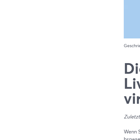
Geschr
Di
Li
vi
Zuletzt
Wenn Si
browse