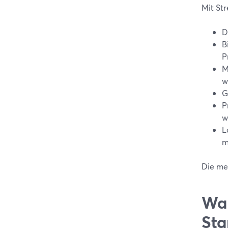
Mit St
D
B
P
M
w
G
P
w
L
m
Die me
War
Sta