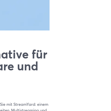
ative für
are und
n Sie mit StreamYard: einem
eiten, Multistreaming und