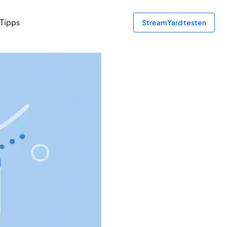
Tipps
StreamYard testen