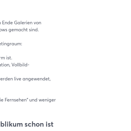
 Ende Galerien von
hows gemacht sind.
eetingraum:
m ist.
ion, Vollbild-
erden live angewendet,
wie Fernsehen“ und weniger
ublikum schon ist