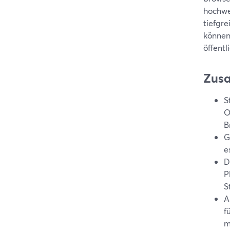
hochwe
tiefgre
können
öffent
Zus
S
O
B
G
e
D
P
S
A
f
m