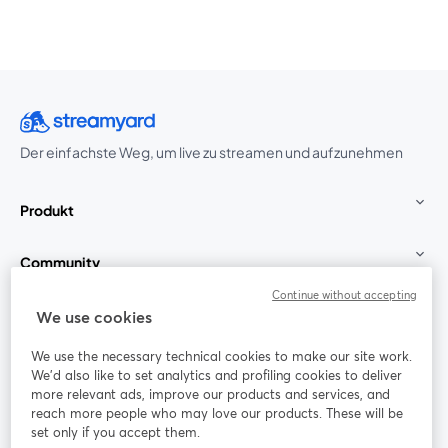
Der einfachste Weg, um live zu streamen und aufzunehmen
Produkt
Community
Continue without accepting
StreamYard für
We use cookies
We use the necessary technical cookies to make our site work.
Mitmachen
We'd also like to set analytics and profiling cookies to deliver
more relevant ads, improve our products and services, and
reach more people who may love our products. These will be
Webinar
Facebook
X (Twitter)
wird in einem neuen Tab geöffnet
wird in ei
set only if you accept them.