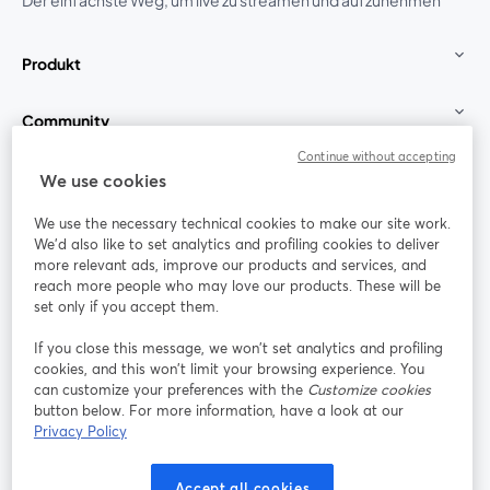
Der einfachste Weg, um live zu streamen und aufzunehmen
Produkt
Community
Continue without accepting
StreamYard für
We use cookies
We use the necessary technical cookies to make our site work.
Mitmachen
We'd also like to set analytics and profiling cookies to deliver
more relevant ads, improve our products and services, and
reach more people who may love our products. These will be
Webinar
Facebook
X (Twitter)
wird in einem neuen Tab geöffnet
wird in ei
set only if you accept them.
YouTube
Instagram
LinkedIn
wird in einem neuen Tab geöffnet
wird in einem neuen Tab geöffnet
wird in eine
If you close this message, we won’t set analytics and profiling
cookies, and this won’t limit your browsing experience. You
can customize your preferences with the
Customize cookies
button below. For more information, have a look at our
Privacy Policy
Nutzungsbedingungen
Plattformbedingungen
wird in einem neuen Tab geöffnet
wird in eine
Datenschutzrichtlinie
Cookie-Richtlinie
Accept all cookies