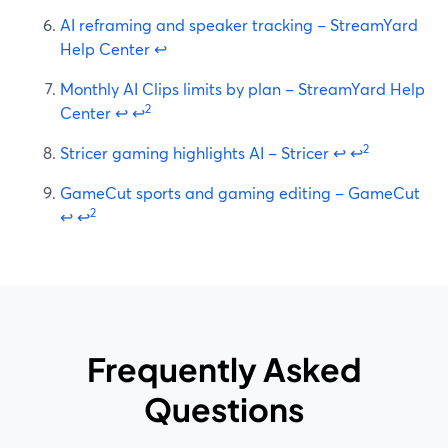
AI reframing and speaker tracking – StreamYard
Help Center
↩
Monthly AI Clips limits by plan – StreamYard Help
2
Center
↩
↩
2
Stricer gaming highlights AI – Stricer
↩
↩
GameCut sports and gaming editing – GameCut
2
↩
↩
Frequently Asked
Questions