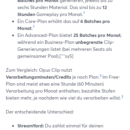
Batches pro Monat
generieren, jeweils bis zu
sechs Stunden Material. Das sind bis zu
12
7
Stunden
Gameplay pro Monat.
Ein Core-Plan erhöht das auf
6 Batches pro
7
Monat
.
Ein Advanced-Plan bietet
25 Batches pro Monat
,
während ein Business-Plan
unbegrenzte
Clip-
Generierungen listet (bei mehreren Seats als
gemeinsamer Pool).[^^sy5]
Zum Vergleich: Opus Clip nutzt
3
Verarbeitungsminuten/Credits
je nach Plan.
Im Free-
Plan sind meist etwa eine Stunde (60 Minuten)
Verarbeitung pro Monat enthalten, bezahlte Stufen
3
bieten mehr, je nachdem wie viel du verarbeiten willst.
Der entscheidende Unterschied:
StreamYard:
Du zahlst einmal für deinen