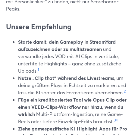
mit Persönlichkeit“ zu finden, nicht nur Scoreboard-
Peaks.
Unsere Empfehlung
Starte damit, dein Gameplay in StreamYard
aufzuzeichnen oder zu multistreamen
und
verwandle jedes VOD mit AI Clips in vertikale,
untertitelte Highlights – ganz ohne zusätzliche
1
Uploads.
Nutze „Clip that“ während des Livestreams
, um
deine größten Plays in Echtzeit zu markieren und
2
lass die KI später das Formatieren übernehmen.
Füge ein kreditbasiertes Tool wie Opus Clip oder
einen VEED-Clips-Workflow nur hinzu, wenn du
wirklich
Multi-Plattform-Ingestion, reine Game-
3
4
Reels oder tiefere Einzelclip-Edits brauchst.
Ziehe gamespezifische KI-Highlight-Apps für Pro-