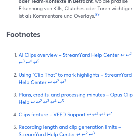
oder Team-Kontexte in Betracht
, wo die präzise
Erkennung von Kills, Clutches oder Toren wichtiger
8
9
ist als Kommentare und Overlays.
Footnotes
2
AI Clips overview – StreamYard Help Center
↩
↩
3
4
5
↩
↩
↩
Using "Clip That" to mark highlights – StreamYard
2
3
Help Center
↩
↩
↩
Plans, credits, and processing minutes – Opus Clip
2
3
4
5
Help
↩
↩
↩
↩
↩
2
3
4
Clips feature – VEED Support
↩
↩
↩
↩
Recording length and clip generation limits –
2
3
StreamYard Help Center
↩
↩
↩