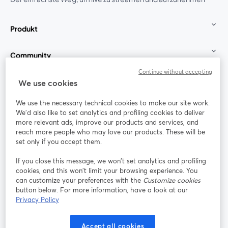
Produkt
Community
Continue without accepting
StreamYard für
We use cookies
We use the necessary technical cookies to make our site work.
Mitmachen
We'd also like to set analytics and profiling cookies to deliver
more relevant ads, improve our products and services, and
reach more people who may love our products. These will be
Webinar
Facebook
X (Twitter)
wird in einem neuen Tab geöffnet
wird in ei
set only if you accept them.
YouTube
Instagram
LinkedIn
wird in einem neuen Tab geöffnet
wird in einem neuen Tab geöffnet
wird in eine
If you close this message, we won’t set analytics and profiling
cookies, and this won’t limit your browsing experience. You
can customize your preferences with the
Customize cookies
button below. For more information, have a look at our
Privacy Policy
Nutzungsbedingungen
Plattformbedingungen
wird in einem neuen Tab geöffnet
wird in eine
Datenschutzrichtlinie
Cookie-Richtlinie
Accept all cookies