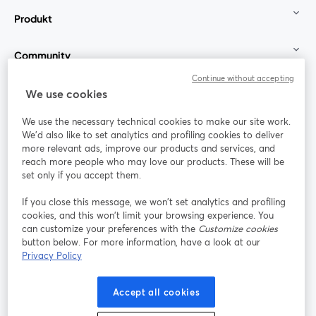
Produkt
Community
Continue without accepting
StreamYard für
We use cookies
We use the necessary technical cookies to make our site work.
Mitmachen
We'd also like to set analytics and profiling cookies to deliver
more relevant ads, improve our products and services, and
reach more people who may love our products. These will be
Webinar
Facebook
X (Twitter)
wird in einem neuen Tab geöffnet
wird in ei
set only if you accept them.
YouTube
Instagram
LinkedIn
wird in einem neuen Tab geöffnet
wird in einem neuen Tab geöffnet
wird in eine
If you close this message, we won’t set analytics and profiling
cookies, and this won’t limit your browsing experience. You
can customize your preferences with the
Customize cookies
button below. For more information, have a look at our
Privacy Policy
Nutzungsbedingungen
Plattformbedingungen
wird in einem neuen Tab geöffnet
wird in eine
Datenschutzrichtlinie
Cookie-Richtlinie
Accept all cookies
wird in einem neuen Tab geöffnet
wird in einem n
Cookie-Einstellungen
Hilfe-Center