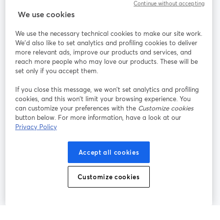
Continue without accepting
StreamYard für
We use cookies
We use the necessary technical cookies to make our site work.
Mitmachen
We'd also like to set analytics and profiling cookies to deliver
more relevant ads, improve our products and services, and
reach more people who may love our products. These will be
Webinar
Facebook
X (Twitter)
wird in einem neuen Tab geöffnet
wird in ei
set only if you accept them.
YouTube
Instagram
LinkedIn
wird in einem neuen Tab geöffnet
wird in einem neuen Tab geöffnet
wird in eine
If you close this message, we won’t set analytics and profiling
cookies, and this won’t limit your browsing experience. You
can customize your preferences with the
Customize cookies
button below. For more information, have a look at our
Privacy Policy
Nutzungsbedingungen
Plattformbedingungen
wird in einem neuen Tab geöffnet
wird in eine
Datenschutzrichtlinie
Cookie-Richtlinie
Accept all cookies
wird in einem neuen Tab geöffnet
wird in einem n
Cookie-Einstellungen
Hilfe-Center
Customize cookies
wird in einem ne
Deutsch
©
2026
Bending Spoons US Inc.