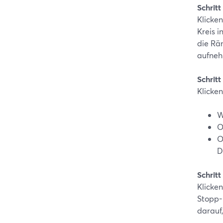
Schrit
Klicken
Kreis i
die Rä
aufneh
Schritt
Klicken
W
O
O
D
Schrit
Klicken
Stopp-B
darauf