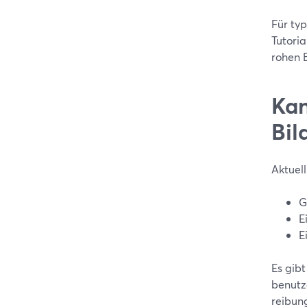
Für ty
Tutoria
rohen 
Kan
Bil
Aktuel
G
E
E
Es gib
benutz
reibung