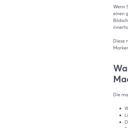
Wenn S
einen 
Bildsc
innerha
Diese n
Marken
Wan
Ma
Die mac
W
L
D