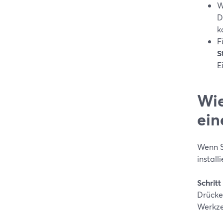
W
D
k
F
S
E
Wie
ein
Wenn S
install
Schrit
Drücke
Werkze