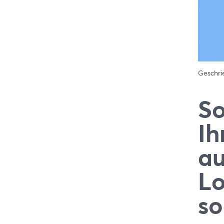
Geschr
So
Ih
au
L
so