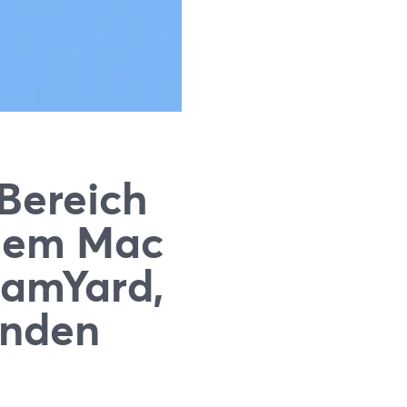
 Bereich
 dem Mac
eamYard,
enden