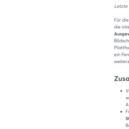
Letzte
Für die
die in
Ausgew
Bildsc
Plattf
ein Fen
weiter
Zus
V
w
A
F
S
B