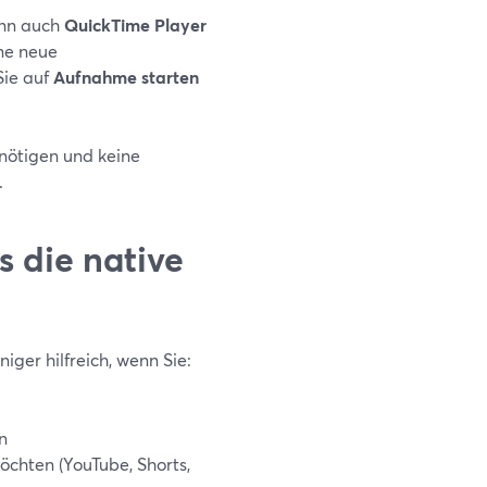
ann auch
QuickTime Player
ne neue
Sie auf
Aufnahme starten
enötigen und keine
.
s die native
ger hilfreich, wenn Sie:
n
chten (YouTube, Shorts,