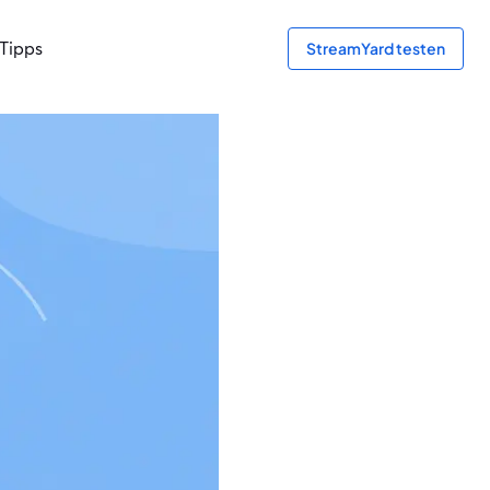
Tipps
StreamYard testen