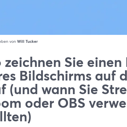
ieben von
Will Tucker
 zeichnen Sie einen
res Bildschirms auf
f (und wann Sie Str
oom oder OBS verw
llten)