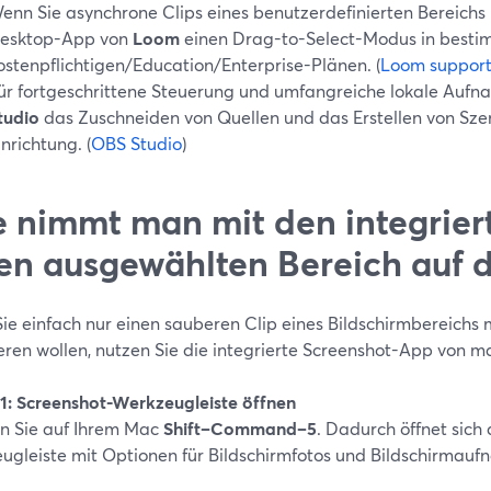
enn Sie asynchrone Clips eines benutzerdefinierten Bereichs 
esktop-App von
Loom
einen Drag-to-Select-Modus in best
ostenpflichtigen/Education/Enterprise-Plänen. (
Loom suppor
ür fortgeschrittene Steuerung und umfangreiche lokale Auf
tudio
das Zuschneiden von Quellen und das Erstellen von Sze
inrichtung. (
OBS Studio
)
 nimmt man mit den integrier
en ausgewählten Bereich auf 
ie einfach nur einen sauberen Clip eines Bildschirmbereichs 
ieren wollen, nutzen Sie die integrierte Screenshot-App von 
t 1: Screenshot-Werkzeugleiste öffnen
n Sie auf Ihrem Mac
Shift–Command–5
. Dadurch öffnet sich
ugleiste mit Optionen für Bildschirmfotos und Bildschirmauf