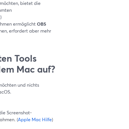
möchten, bietet die
immten
t
)
nahmen ermöglicht
OBS
nen, erfordert aber mehr
ten Tools
dem Mac auf?
möchten und nichts
macOS.
 die Screenshot-
nahmen. (
Apple Mac Hilfe
)