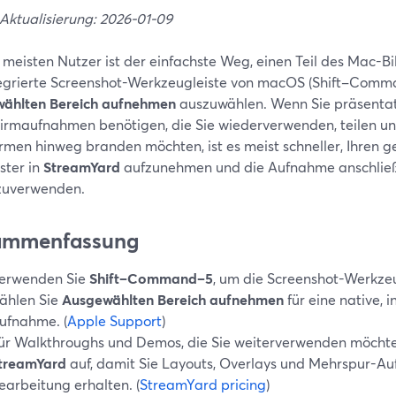
 Aktualisierung: 2026-01-09
 meisten Nutzer ist der einfachste Weg, einen Teil des Mac-B
tegrierte Screenshot-Werkzeugleiste von macOS (Shift–Com
ählten Bereich aufnehmen
auszuwählen. Wenn Sie präsentat
hirmaufnahmen benötigen, die Sie wiederverwenden, teilen u
ormen hinweg branden möchten, ist es meist schneller, Ihren 
ster in
StreamYard
aufzunehmen und die Aufnahme anschlie
zuverwenden.
ammenfassung
erwenden Sie
Shift–Command–5
, um die Screenshot-Werkzeu
ählen Sie
Ausgewählten Bereich aufnehmen
für eine native, i
ufnahme. (
Apple Support
)
ür Walkthroughs und Demos, die Sie weiterverwenden möchte
treamYard
auf, damit Sie Layouts, Overlays und Mehrspur-A
earbeitung erhalten. (
StreamYard pricing
)