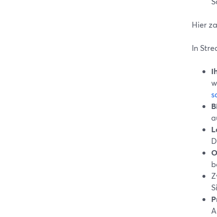
S
Hier z
In Str
I
w
s
B
a
L
D
O
b
Z
S
P
A