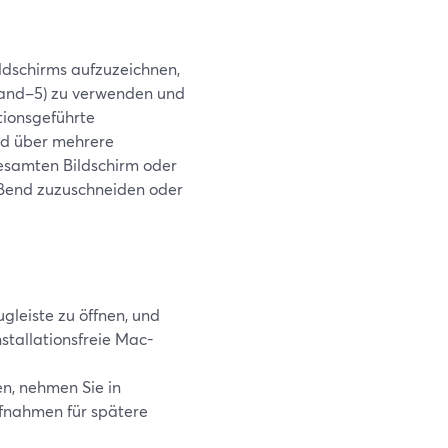
ildschirms aufzuzeichnen,
mand–5) zu verwenden und
ionsgeführte
nd über mehrere
gesamten Bildschirm oder
ßend zuzuschneiden oder
gleiste zu öffnen, und
nstallationsfreie Mac-
n, nehmen Sie in
ufnahmen für spätere