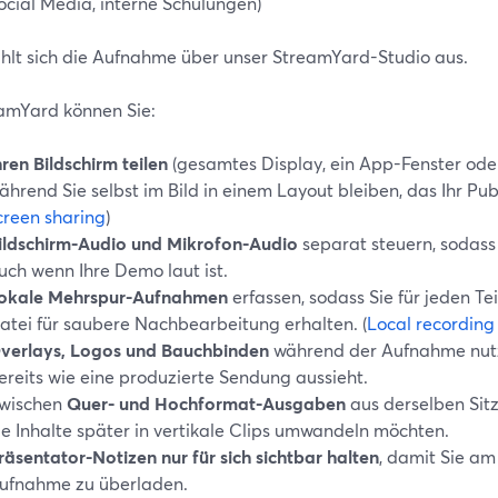
ocial Media, interne Schulungen)
ahlt sich die Aufnahme über unser StreamYard-Studio aus.
eamYard können Sie:
hren Bildschirm teilen
(gesamtes Display, ein App-Fenster ode
ährend Sie selbst im Bild in einem Layout bleiben, das Ihr Publ
creen sharing
)
ildschirm-Audio und Mikrofon-Audio
separat steuern, sodass 
uch wenn Ihre Demo laut ist.
okale Mehrspur-Aufnahmen
erfassen, sodass Sie für jeden T
atei für saubere Nachbearbeitung erhalten. (
Local recording
verlays, Logos und Bauchbinden
während der Aufnahme nutz
ereits wie eine produzierte Sendung aussieht.
wischen
Quer- und Hochformat-Ausgaben
aus derselben Sit
ie Inhalte später in vertikale Clips umwandeln möchten.
räsentator-Notizen nur für sich sichtbar halten
, damit Sie am
ufnahme zu überladen.