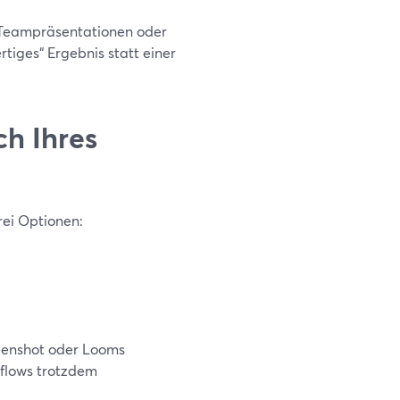
r Teampräsentationen oder
rtiges“ Ergebnis statt einer
h Ihres
rei Optionen:
eenshot oder Looms
kflows trotzdem