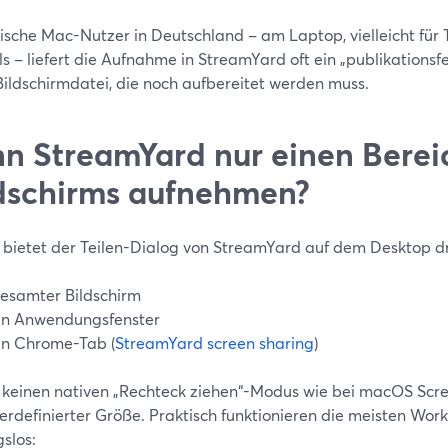
pische Mac-Nutzer in Deutschland – am Laptop, vielleicht fü
ls – liefert die Aufnahme in StreamYard oft ein „publikationsfe
Bildschirmdatei, die noch aufbereitet werden muss.
n StreamYard nur einen Bereic
dschirms aufnehmen?
l bietet der Teilen-Dialog von StreamYard auf dem Desktop d
esamter Bildschirm
in Anwendungsfenster
in Chrome-Tab (
StreamYard screen sharing
)
t keinen nativen „Rechteck ziehen“-Modus wie bei macOS Scr
erdefinierter Größe. Praktisch funktionieren die meisten Wor
slos: