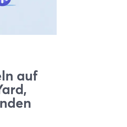
ln auf
ard,
enden