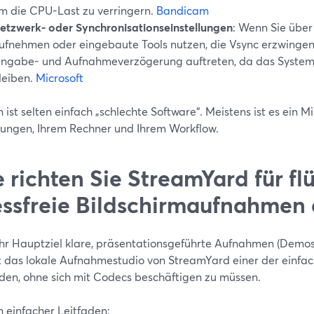
m die CPU-Last zu verringern.
Bandicam
etzwerk- oder Synchronisationseinstellungen
: Wenn Sie über
ufnehmen oder eingebaute Tools nutzen, die Vsync erzwingen,
ingabe- und Aufnahmeverzögerung auftreten, da das System 
leiben.
Microsoft
 ist selten einfach „schlechte Software“. Meistens ist es ein M
llungen, Ihrem Rechner und Ihrem Workflow.
 richten Sie StreamYard für flü
essfreie Bildschirmaufnahmen 
hr Hauptziel klare, präsentationsgeführte Aufnahmen (Demos,
ist das lokale Aufnahmestudio von StreamYard einer der einfa
den, ohne sich mit Codecs beschäftigen zu müssen.
n einfacher Leitfaden: