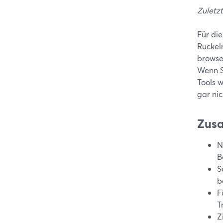
Zuletzt
Für di
Ruckel
browse
Wenn S
Tools w
gar ni
Zus
N
B
S
b
F
T
Z