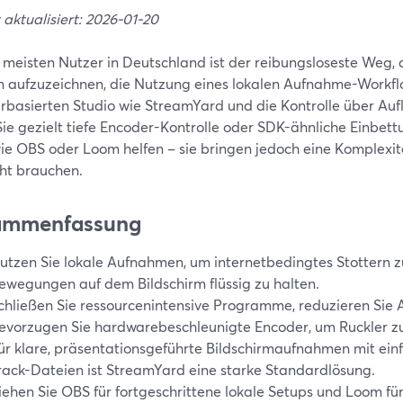
 aktualisiert: 2026-01-20
e meisten Nutzer in Deutschland ist der reibungsloseste Weg,
n aufzuzeichnen, die Nutzung eines lokalen Aufnahme-Workfl
rbasierten Studio wie StreamYard und die Kontrolle über Auf
ie gezielt tiefe Encoder-Kontrolle oder SDK-ähnliche Einbet
ie OBS oder Loom helfen – sie bringen jedoch eine Komplexität
cht brauchen.
ammenfassung
utzen Sie lokale Aufnahmen, um internetbedingtes Stottern 
ewegungen auf dem Bildschirm flüssig zu halten.
chließen Sie ressourcenintensive Programme, reduzieren Sie
evorzugen Sie hardwarebeschleunigte Encoder, um Ruckler z
ür klare, präsentationsgeführte Bildschirmaufnahmen mit ein
rack-Dateien ist StreamYard eine starke Standardlösung.
iehen Sie OBS für fortgeschrittene lokale Setups und Loom fü