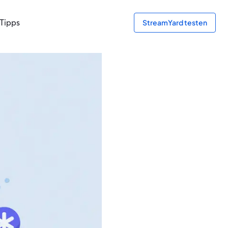
Tipps
StreamYard testen