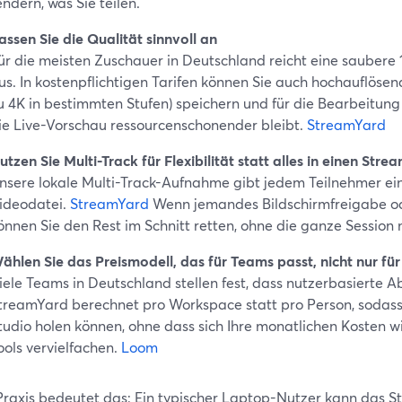
endern, was Sie teilen.
assen Sie die Qualität sinnvoll an
ür die meisten Zuschauer in Deutschland reicht eine sauber
us. In kostenpflichtigen Tarifen können Sie auch hochauflöse
u 4K in bestimmten Stufen) speichern und für die Bearbeitun
ie Live-Vorschau ressourcenschonender bleibt.
StreamYard
utzen Sie Multi-Track für Flexibilität statt alles in einen Str
nsere lokale Multi-Track-Aufnahme gibt jedem Teilnehmer ei
ideodatei.
StreamYard
Wenn jemandes Bildschirmfreigabe od
önnen Sie den Rest im Schnitt retten, ohne die ganze Sessio
ählen Sie das Preismodell, das für Teams passt, nicht nur fü
iele Teams in Deutschland stellen fest, dass nutzerbasierte A
treamYard berechnet pro Workspace statt pro Person, sodass
tudio holen können, ohne dass sich Ihre monatlichen Kosten wi
ools vervielfachen.
Loom
 Praxis bedeutet das: Ein typischer Laptop-Nutzer kann das 