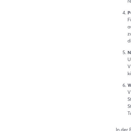
r
P
F
a
z
d
N
U
V
k
W
V
S
S
T
In der