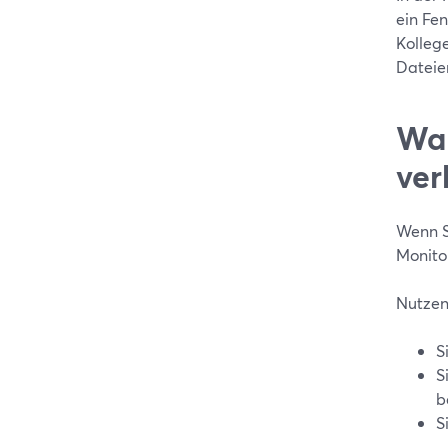
ein Fen
Kollege
Dateie
Wan
ver
Wenn S
Monito
Nutzen
S
S
b
S