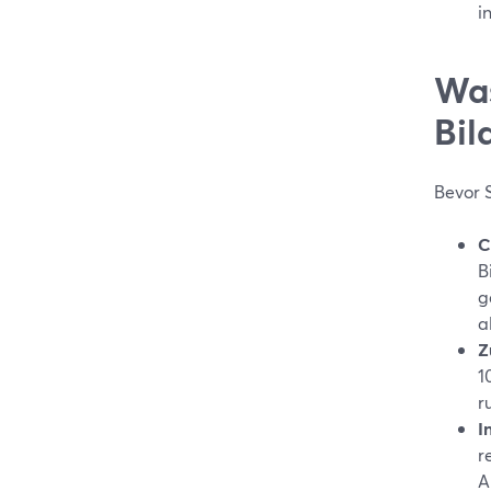
i
Was
Bil
Bevor S
C
B
g
a
Z
1
r
I
r
A