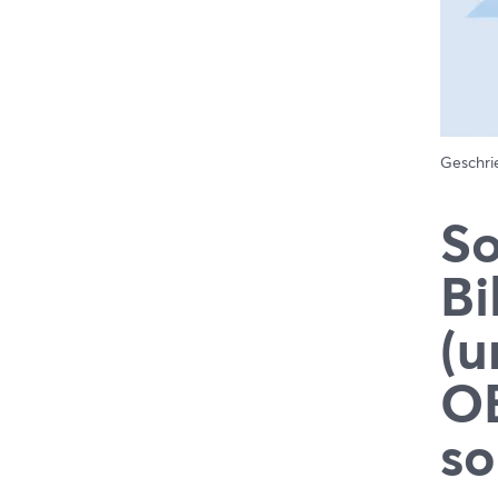
Geschr
So
Bi
(u
O
so