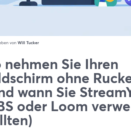
ieben von
Will Tucker
 nehmen Sie Ihren
ldschirm ohne Rucke
nd wann Sie StreamY
BS oder Loom verw
llten)