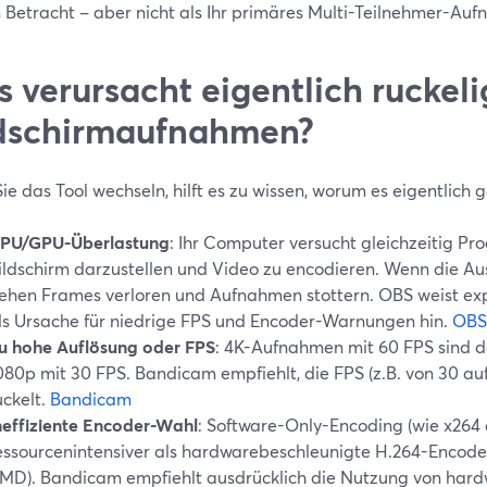
n Betracht – aber nicht als Ihr primäres Multi-Teilnehmer-Au
 verursacht eigentlich ruckeli
dschirmaufnahmen?
ie das Tool wechseln, hilft es zu wissen, worum es eigentlich g
PU/GPU-Überlastung
: Ihr Computer versucht gleichzeitig P
ildschirm darzustellen und Video zu encodieren. Wenn die Aus
ehen Frames verloren und Aufnahmen stottern. OBS weist exp
ls Ursache für niedrige FPS und Encoder-Warnungen hin.
OBS
u hohe Auflösung oder FPS
: 4K-Aufnahmen mit 60 FPS sind de
080p mit 30 FPS. Bandicam empfiehlt, die FPS (z.B. von 30 auf
uckelt.
Bandicam
neffiziente Encoder-Wahl
: Software-Only-Encoding (wie x264 
essourcenintensiver als hardwarebeschleunigte H.264-Encode
MD). Bandicam empfiehlt ausdrücklich die Nutzung von har