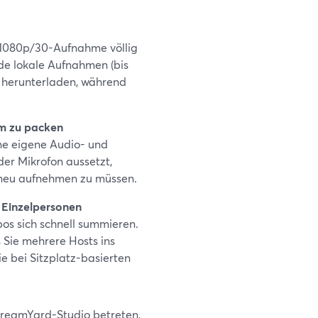
e 1080p/30-Aufnahme völlig
nde lokale Aufnahmen (bis
g herunterladen, während
eam zu packen
ne eigene Audio- und
er Mikrofon aussetzt,
n neu aufnehmen zu müssen.
r Einzelpersonen
bos sich schnell summieren.
 Sie mehrere Hosts ins
e bei Sitzplatz-basierten
StreamYard-Studio betreten,