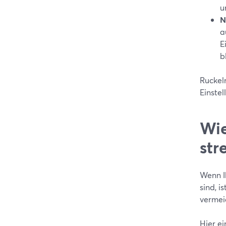
u
N
a
E
b
Ruckeln
Einste
Wie
str
Wenn I
sind, 
vermei
Hier ei