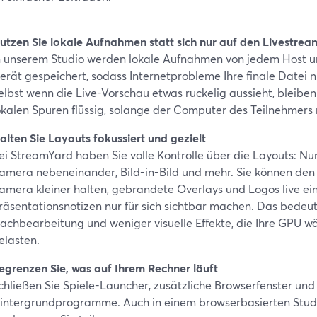
utzen Sie lokale Aufnahmen statt sich nur auf den Livestrea
n unserem Studio werden lokale Aufnahmen von jedem Host un
erät gespeichert, sodass Internetprobleme Ihre finale Datei n
elbst wenn die Live-Vorschau etwas ruckelig aussieht, bleibe
okalen Spuren flüssig, solange der Computer des Teilnehmers 
alten Sie Layouts fokussiert und gezielt
ei StreamYard haben Sie volle Kontrolle über die Layouts: Nur
amera nebeneinander, Bild-in-Bild und mehr. Sie können den 
amera kleiner halten, gebrandete Overlays und Logos live ei
räsentationsnotizen nur für sich sichtbar machen. Das bedeu
achbearbeitung und weniger visuelle Effekte, die Ihre GPU 
elasten.
egrenzen Sie, was auf Ihrem Rechner läuft
chließen Sie Spiele-Launcher, zusätzliche Browserfenster und
intergrundprogramme. Auch in einem browserbasierten Studi