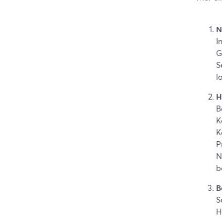
N
I
G
S
l
H
B
K
K
P
N
b
B
S
H