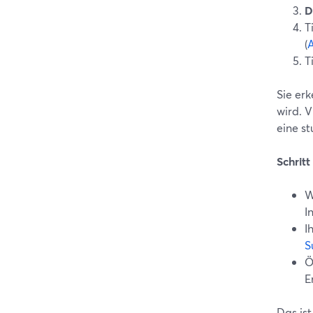
D
T
(
T
Sie er
wird. 
eine s
Schrit
W
I
I
S
Ö
E
Das is