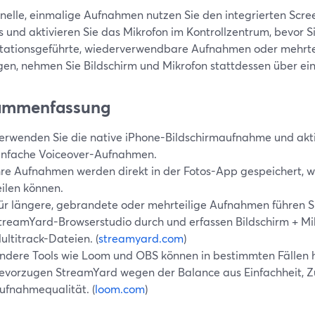
hnelle, einmalige Aufnahmen nutzen Sie den integrierten Scre
 und aktivieren Sie das Mikrofon im Kontrollzentrum, bevor S
tationsgeführte, wiederverwendbare Aufnahmen oder mehrte
gen, nehmen Sie Bildschirm und Mikrofon stattdessen über ei
ammenfassung
erwenden Sie die native iPhone-Bildschirmaufnahme und aktiv
infache Voiceover-Aufnahmen.
hre Aufnahmen werden direkt in der Fotos-App gespeichert, w
eilen können.
ür längere, gebrandete oder mehrteilige Aufnahmen führen S
treamYard-Browserstudio durch und erfassen Bildschirm + Mik
ultitrack-Dateien. (
streamyard.com
)
ndere Tools wie Loom und OBS können in bestimmten Fällen hil
evorzugen StreamYard wegen der Balance aus Einfachheit,
ufnahmequalität. (
loom.com
)