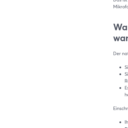
Mikrof
Wan
wan
Der nat
S
S
R
E
h
Einsch
I