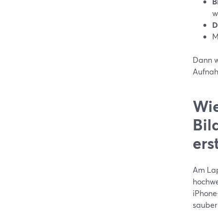
B
w
D
M
Dann w
Aufna
Wie
Bil
ers
Am Lap
hochwe
iPhone
sauber