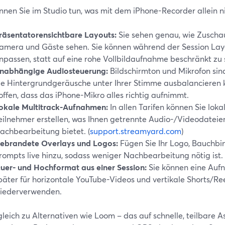
nen Sie im Studio tun, was mit dem iPhone-Recorder allein ni
räsentatorensichtbare Layouts:
Sie sehen genau, wie Zuschaue
amera und Gäste sehen. Sie können während der Session Lay
npassen, statt auf eine rohe Vollbildaufnahme beschränkt zu s
nabhängige Audiosteuerung:
Bildschirmton und Mikrofon sin
ie Hintergrundgeräusche unter Ihrer Stimme ausbalancieren k
offen, dass das iPhone-Mikro alles richtig aufnimmt.
okale Multitrack-Aufnahmen:
In allen Tarifen können Sie lo
eilnehmer erstellen, was Ihnen getrennte Audio-/Videodateie
achbearbeitung bietet. (
support.streamyard.com
)
ebrandete Overlays und Logos:
Fügen Sie Ihr Logo, Bauchb
rompts live hinzu, sodass weniger Nachbearbeitung nötig ist.
uer- und Hochformat aus einer Session:
Sie können eine Auf
päter für horizontale YouTube-Videos und vertikale Shorts/Re
iederverwenden.
leich zu Alternativen wie Loom – das auf schnelle, teilbare 