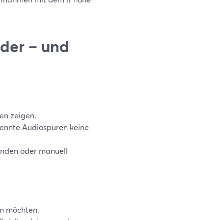
rder – und
en zeigen.
rennte Audiospuren keine
senden oder manuell
en möchten.