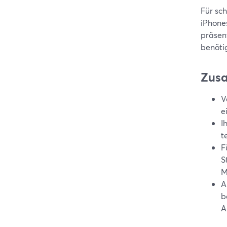
Für sc
iPhones
präsen
benöti
Zus
V
e
I
t
F
S
M
A
b
A