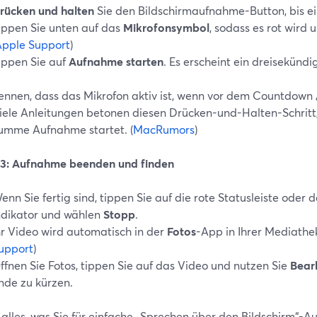
rücken und halten
Sie den Bildschirmaufnahme-Button, bis ei
ippen Sie unten auf das
Mikrofonsymbol
, sodass es rot wird
Apple Support
)
ippen Sie auf
Aufnahme starten
. Es erscheint ein dreisekünd
kennen, dass das Mikrofon aktiv ist, wenn vor dem Countdown 
Viele Anleitungen betonen diesen Drücken-und-Halten-Schritt,
tumme Aufnahme startet. (
MacRumors
)
t 3: Aufnahme beenden und finden
enn Sie fertig sind, tippen Sie auf die rote Statusleiste oder
ndikator und wählen
Stopp
.
hr Video wird automatisch in der
Fotos
-App in Ihrer Mediathek
upport
)
ffnen Sie Fotos, tippen Sie auf das Video und nutzen Sie
Bear
nde zu kürzen.
t alles, was Sie für einfache „Sprechen über den Bildschirm“