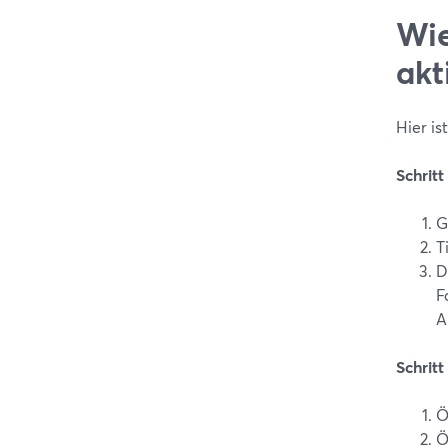
Wie
akt
Hier is
Schrit
G
T
D
F
A
Schritt
Ö
Ö