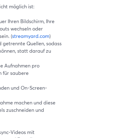
cht möglich ist:
r Ihren Bildschirm, Ihre
outs wechseln oder
ein. (
streamyard.com
)
d getrennte Quellen, sodass
önnen, statt darauf zu
kale Aufnahmen pro
n für saubere
inden und On-Screen-
nahme machen und diese
els zuschneiden und
Async-Videos mit