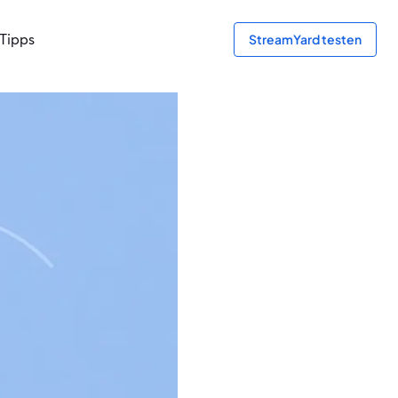
Tipps
StreamYard testen