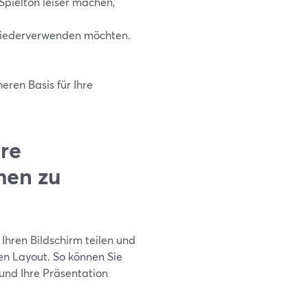
 Spielton leiser machen,
 wiederverwenden möchten.
eren Basis für Ihre
ere
men zu
hren Bildschirm teilen und
en Layout. So können Sie
und Ihre Präsentation