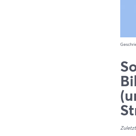
Geschr
So
Bi
(u
St
Zuletzt