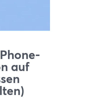
 iPhone-
on auf
ssen
lten)