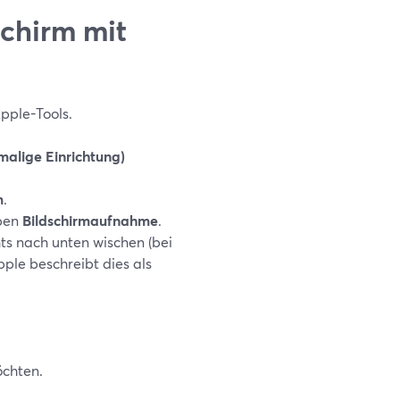
chirm mit
Apple-Tools.
malige Einrichtung)
m
.
ben
Bildschirmaufnahme
.
ts nach unten wischen (bei
ple beschreibt dies als
öchten.