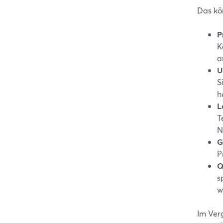
Das kön
P
K
a
U
S
h
L
T
N
G
P
Q
s
w
Im Verg