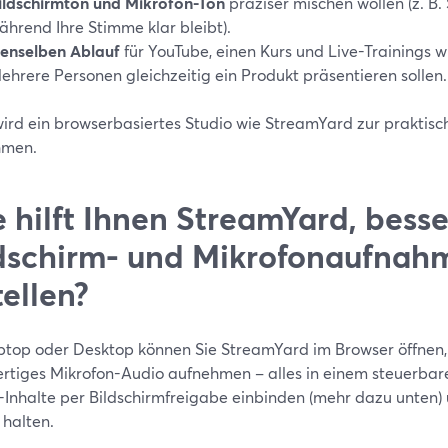
ildschirmton und Mikrofon-Ton
präziser mischen wollen (z. B.
ährend Ihre Stimme klar bleibt).
enselben Ablauf
für YouTube, einen Kurs und Live-Trainings
ehrere Personen gleichzeitig ein Produkt präsentieren sollen.
ird ein browserbasiertes Studio wie StreamYard zur praktisch
hmen.
 hilft Ihnen StreamYard, bess
dschirm- und Mikrofonaufnah
tellen?
top oder Desktop können Sie StreamYard im Browser öffnen, I
rtiges Mikrofon-Audio aufnehmen – alles in einem steuerbar
-Inhalte per Bildschirmfreigabe einbinden (mehr dazu unten) 
 halten.