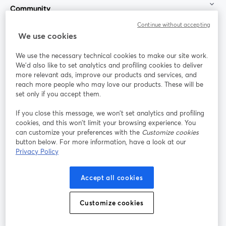
Community
Continue without accepting
StreamYard für
We use cookies
We use the necessary technical cookies to make our site work.
Mitmachen
We'd also like to set analytics and profiling cookies to deliver
more relevant ads, improve our products and services, and
reach more people who may love our products. These will be
Webinar
Facebook
X (Twitter)
wird in einem neuen Tab geöffnet
wird in ei
set only if you accept them.
YouTube
Instagram
LinkedIn
wird in einem neuen Tab geöffnet
wird in einem neuen Tab geöffnet
wird in eine
If you close this message, we won’t set analytics and profiling
cookies, and this won’t limit your browsing experience. You
can customize your preferences with the
Customize cookies
button below. For more information, have a look at our
Privacy Policy
Nutzungsbedingungen
Plattformbedingungen
wird in einem neuen Tab geöffnet
wird in eine
Datenschutzrichtlinie
Cookie-Richtlinie
Accept all cookies
wird in einem neuen Tab geöffnet
wird in einem n
Cookie-Einstellungen
Hilfe-Center
Customize cookies
wird in einem ne
Deutsch