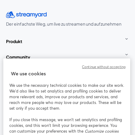
Der einfachste Weg, um live zu streamen und aufzunehmen
Produkt
Community
Continue without accepting
StreamYard für
We use cookies
We use the necessary technical cookies to make our site work.
Mitmachen
We'd also like to set analytics and profiling cookies to deliver
more relevant ads, improve our products and services, and
reach more people who may love our products. These will be
Webinar
Facebook
X (Twitter)
wird in einem neuen Tab geöffnet
wird in ei
set only if you accept them.
YouTube
Instagram
LinkedIn
wird in einem neuen Tab geöffnet
wird in einem neuen Tab geöffnet
wird in eine
If you close this message, we won’t set analytics and profiling
cookies, and this won’t limit your browsing experience. You
can customize your preferences with the
Customize cookies