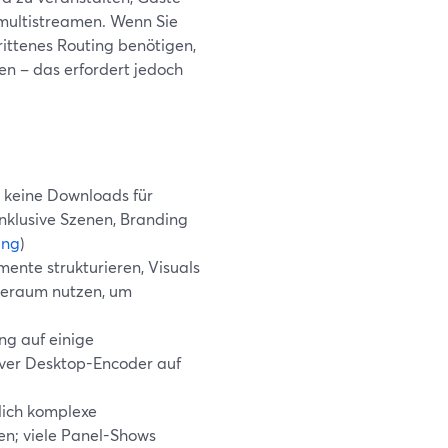
 multistreamen. Wenn Sie
rittenes Routing benötigen,
n – das erfordert jedoch
, keine Downloads für
nklusive Szenen, Branding
ung
)
mente strukturieren, Visuals
teraum nutzen, um
ng auf einige
iver Desktop-Encoder auf
lich komplexe
n; viele Panel-Shows