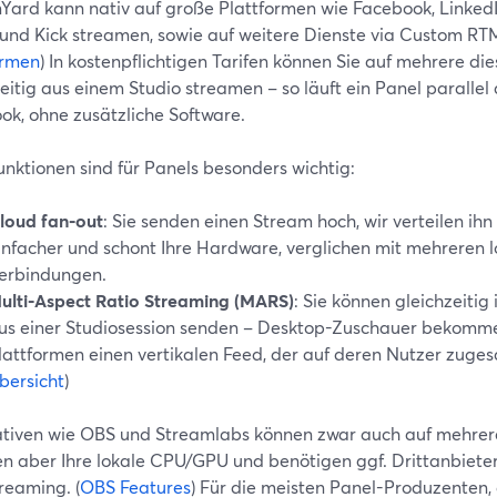
Yard kann nativ auf große Plattformen wie Facebook, LinkedIn,
 und Kick streamen, sowie auf weitere Dienste via Custom RTM
ormen
) In kostenpflichtigen Tarifen können Sie auf mehrere di
eitig aus einem Studio streamen – so läuft ein Panel parallel
ok, ohne zusätzliche Software.
unktionen sind für Panels besonders wichtig:
loud fan‑out
: Sie senden einen Stream hoch, wir verteilen ihn 
infacher und schont Ihre Hardware, verglichen mit mehreren 
erbindungen.
ulti‑Aspect Ratio Streaming (MARS)
: Sie können gleichzeiti
us einer Studiosession senden – Desktop-Zuschauer bekommen
lattformen einen vertikalen Feed, der auf deren Nutzer zugesch
bersicht
)
ativen wie OBS und Streamlabs können zwar auch auf mehrer
en aber Ihre lokale CPU/GPU und benötigen ggf. Drittanbiete
reaming. (
OBS Features
) Für die meisten Panel-Produzenten,