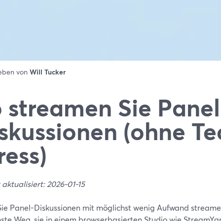
ieben von
Will Tucker
 streamen Sie Panel
skussionen (ohne Te
ress)
 aktualisiert: 2026-01-15
ie Panel-Diskussionen mit möglichst wenig Aufwand streamen
hste Weg, sie in einem browserbasierten Studio wie StreamYar