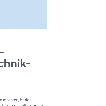
-
chnik-
 möchten, ist der
d zu veranstalten, Gäste