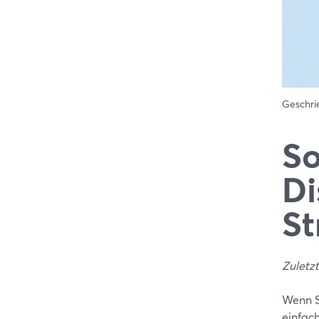
Geschr
So
Di
St
Zuletzt
Wenn S
einfac