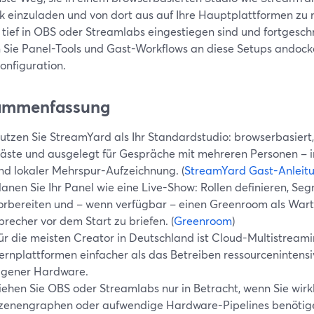
nk einzuladen und von dort aus auf Ihre Hauptplattformen zu
 tief in OBS oder Streamlabs eingestiegen sind und fortgesch
 Sie Panel-Tools und Gast-Workflows an diese Setups andocke
onfiguration.
ammenfassung
utzen Sie StreamYard als Ihr Standardstudio: browserbasiert
äste und ausgelegt für Gespräche mit mehreren Personen – i
nd lokaler Mehrspur-Aufzeichnung. (
StreamYard Gast-Anleit
lanen Sie Ihr Panel wie eine Live-Show: Rollen definieren, Seg
orbereiten und – wenn verfügbar – einen Greenroom als War
precher vor dem Start zu briefen. (
Greenroom
)
ür die meisten Creator in Deutschland ist Cloud-Multistreami
ernplattformen einfacher als das Betreiben ressourcenintens
igener Hardware.
iehen Sie OBS oder Streamlabs nur in Betracht, wenn Sie wirk
zenengraphen oder aufwendige Hardware-Pipelines benötige