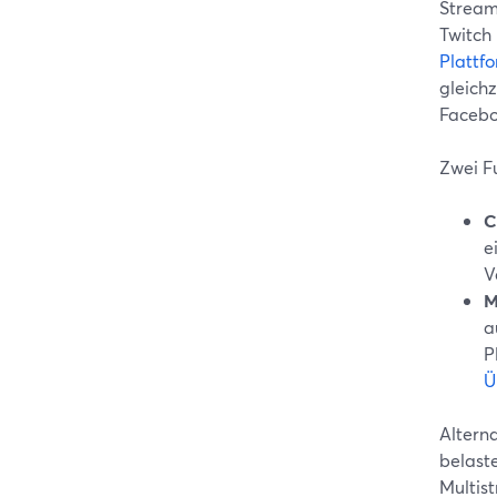
Stream
Twitch
Plattf
gleichz
Facebo
Zwei F
C
e
V
M
a
P
Ü
Altern
belast
Multist