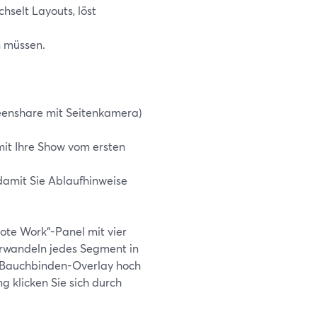
hselt Layouts, löst
n müssen.
reenshare mit Seitenkamera)
it Ihre Show vom ersten
 damit Sie Ablaufhinweise
ote Work“-Panel mit vier
erwandeln jedes Segment in
in Bauchbinden-Overlay hoch
g klicken Sie sich durch