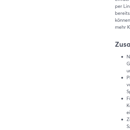
per Li
bereits
können
mehr K
Zus
N
G
u
P
v
S
F
K
e
Z
S