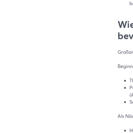
b
Wie
bev
Großar
Beginn
T
P
ü
S
Als Nä
H