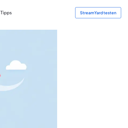
s
Tipps
StreamYard testen