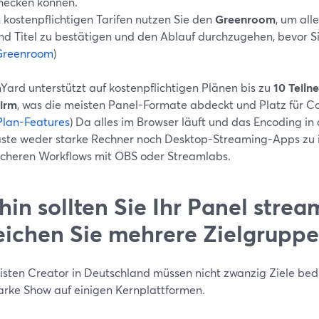
hecken können.
n kostenpflichtigen Tarifen nutzen Sie den
Greenroom
, um all
nd Titel zu bestätigen und den Ablauf durchzugehen, bevor Sie
Greenroom
)
Yard unterstützt auf kostenpflichtigen Plänen bis zu
10 Teiln
hirm
, was die meisten Panel-Formate abdeckt und Platz für C
Plan-Features
) Da alles im Browser läuft und das Encoding in
äste weder starke Rechner noch Desktop-Streaming-Apps zu in
scheren Workflows mit OBS oder Streamlabs.
in sollten Sie Ihr Panel stre
eichen Sie mehrere Zielgrupp
isten Creator in Deutschland müssen nicht zwanzig Ziele bed
tarke Show auf einigen Kernplattformen.