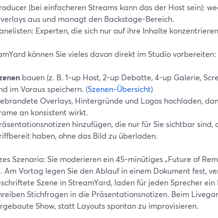
roducer (bei einfacheren Streams kann das der Host sein): wec
verlays aus und managt den Backstage-Bereich.
anelisten: Experten, die sich nur auf ihre Inhalte konzentriere
amYard können Sie vieles davon direkt im Studio vorbereiten:
zenen
bauen (z. B. 1-up Host, 2-up Debatte, 4-up Galerie, Sc
nd im Voraus speichern. (
Szenen-Übersicht
)
ebrandete Overlays, Hintergründe und Logos hochladen, dam
rame an konsistent wirkt.
räsentationsnotizen hinzufügen, die nur für Sie sichtbar sind,
riffbereit haben, ohne das Bild zu überladen.
rzes Szenario: Sie moderieren ein 45-minütiges „Future of Rem
. Am Vortag legen Sie den Ablauf in einem Dokument fest, v
eschriftete Szene in StreamYard, laden für jeden Sprecher e
reiben Stichfragen in die Präsentationsnotizen. Beim Livegan
orgebaute Show, statt Layouts spontan zu improvisieren.