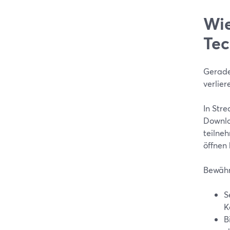
Wie
Tec
Gerade
verlier
In Str
Downlo
teilneh
öffnen
Bewähr
S
K
B