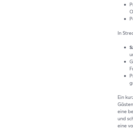
P
O
P
In Stre
S
u
G
F
P
g
Ein ku
Gästen
eine b
und sch
eine v