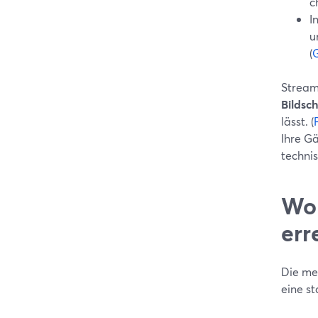
c
I
u
(
Stream
Bildsc
lässt. (
Ihre G
techni
Woh
err
Die me
eine s