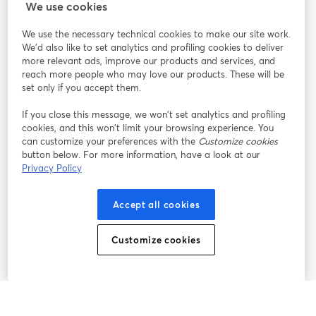
StreamYard für
We use cookies
We use the necessary technical cookies to make our site work.
Mitmachen
We'd also like to set analytics and profiling cookies to deliver
more relevant ads, improve our products and services, and
reach more people who may love our products. These will be
Webinar
Facebook
X (Twitter)
wird in einem neuen Tab geöffnet
wird in ei
set only if you accept them.
YouTube
Instagram
LinkedIn
wird in einem neuen Tab geöffnet
wird in einem neuen Tab geöffnet
wird in eine
If you close this message, we won’t set analytics and profiling
cookies, and this won’t limit your browsing experience. You
can customize your preferences with the
Customize cookies
button below. For more information, have a look at our
Privacy Policy
Nutzungsbedingungen
Plattformbedingungen
wird in einem neuen Tab geöffnet
wird in eine
Datenschutzrichtlinie
Cookie-Richtlinie
Accept all cookies
wird in einem neuen Tab geöffnet
wird in einem n
Cookie-Einstellungen
Hilfe-Center
Customize cookies
wird in einem ne
Deutsch
©
2026
Bending Spoons US Inc.