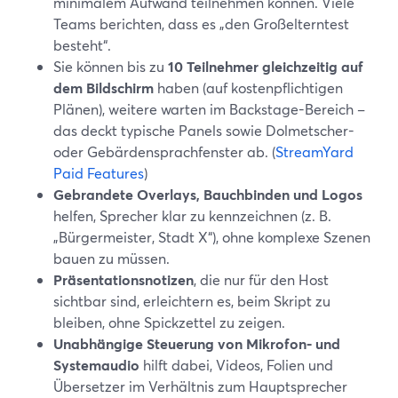
minimalem Aufwand teilnehmen können. Viele
Teams berichten, dass es „den Großelterntest
besteht“.
Sie können bis zu
10 Teilnehmer gleichzeitig auf
dem Bildschirm
haben (auf kostenpflichtigen
Plänen), weitere warten im Backstage-Bereich –
das deckt typische Panels sowie Dolmetscher-
oder Gebärdensprachfenster ab. (
StreamYard
Paid Features
)
Gebrandete Overlays, Bauchbinden und Logos
helfen, Sprecher klar zu kennzeichnen (z. B.
„Bürgermeister, Stadt X“), ohne komplexe Szenen
bauen zu müssen.
Präsentationsnotizen
, die nur für den Host
sichtbar sind, erleichtern es, beim Skript zu
bleiben, ohne Spickzettel zu zeigen.
Unabhängige Steuerung von Mikrofon- und
Systemaudio
hilft dabei, Videos, Folien und
Übersetzer im Verhältnis zum Hauptsprecher