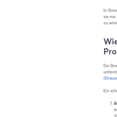
In Str
sie nur
zu wirk
Wie
Pro
Da Stre
unters
(
Strea
Ein sch
B
a
V