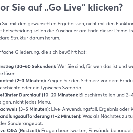
or Sie auf „Go Live“ klicken?
 Sie mit den gewünschten Ergebnissen, nicht mit den Funktion
e Entscheidung sollen die Zuschauer am Ende dieser Demo tre
 klare Struktur darum herum.
nfache Gliederung, die sich bewährt hat:
instieg (30–60 Sekunden):
Wer Sie sind, für wen das ist und w
ie lösen.
ontext (2–3 Minuten):
Zeigen Sie den Schmerz vor dem Produkt
eschichte oder ein typisches Szenario.
eführter Durchlauf (10–20 Minuten):
Bildschirm teilen und 2–
eigen, nicht jedes Menü.
achweis (3–5 Minuten):
Live-Anwendungsfall, Ergebnis oder 
andlungsaufforderung (1–2 Minuten):
Was als Nächstes zu tu
der Sonderangebot.
ive Q&A (Restzeit):
Fragen beantworten, Einwände behandeln 