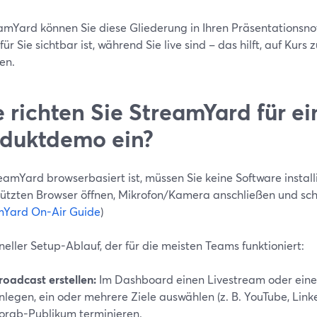
eamYard können Sie diese Gliederung in Ihren Präsentationsno
 für Sie sichtbar ist, während Sie live sind – das hilft, auf Kur
en.
 richten Sie StreamYard für ei
duktdemo ein?
amYard browserbasiert ist, müssen Sie keine Software install
tützten Browser öffnen, Mikrofon/Kamera anschließen und scho
mYard On-Air Guide
)
neller Setup-Ablauf, der für die meisten Teams funktioniert:
roadcast erstellen:
Im Dashboard einen Livestream oder eine
nlegen, ein oder mehrere Ziele auswählen (z. B. YouTube, Linke
orab-Publikum terminieren.