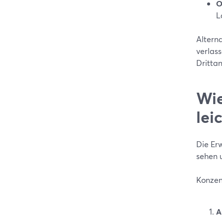
O
L
Altern
verlas
Dritta
Wie
lei
Die Erw
sehen 
Konzent
A