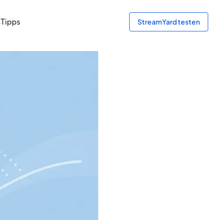
s
Tipps
StreamYard testen