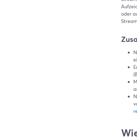
Aufzei
oder a
Stream
Zus
N
e
E
(
M
a
N
v
r
Wie