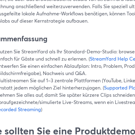
chnung anschließend weiterzuverwenden. Falls Sie speziell ult
usgefeilte lokale Aufnahme-Workflows benötigen, können Too
labs auf dieser Kernstrategie aufbauen.
ammenfassung
utzen Sie StreamYard als Ihr Standard-Demo-Studio: browser
infach für Gäste und schnell zu erlernen. (
StreamYard Help Ce
ntwerfen Sie einen einfachen Ablaufplan: Intro, Problem, Pro
Bildschirmfreigabe), Nachweis und Q&A.
ultistreamen Sie auf 1–3 zentrale Plattformen (YouTube, Linke
nstatt jedem möglichen Ziel hinterherzujagen. (
Supported Pl
ehmen Sie alles auf, damit Sie später kürzere Clips schneiden
oraufgezeichnete/simulierte Live-Streams, wenn ein Livestream
ecorded Streaming
)
 sollten Sie eine Produktdemo