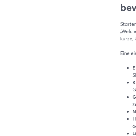
bev
Starten
„Welch
kurze,
Eine ei
E
S
K
G
G
z
N
H
o
L