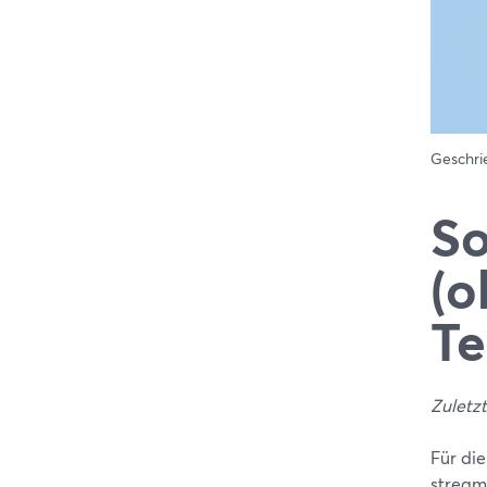
Geschr
So
(o
Te
Zuletzt
Für di
stream