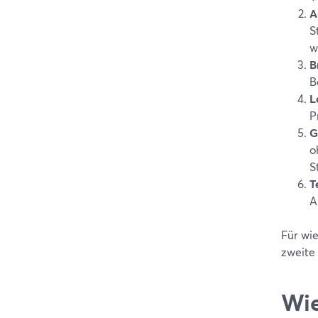
A
S
w
B
B
L
P
G
o
S
T
A
Für wi
zweite 
Wie