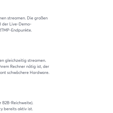
men streamen. Die großen
il der Live-Demo-
e RTMP-Endpunkte.
en gleichzeitig streamen.
hrem Rechner nötig ist, der
chont schwächere Hardware.
r B2B-Reichweite).
 bereits aktiv ist.