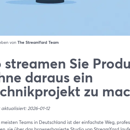
ieben von
The StreamYard Team
 streamen Sie Prod
hne daraus ein
chnikprojekt zu ma
 aktualisiert: 2026-01-12
e meisten Teams in Deutschland ist der einfachste Weg, profe
en, sie über das browserbasierte Studio von StreamYard laufe