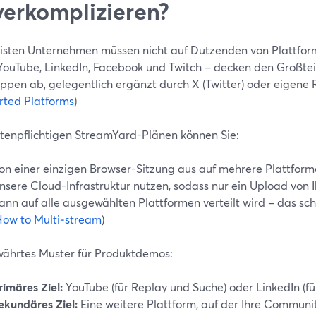
verkomplizieren?
isten Unternehmen müssen nicht auf Dutzenden von Plattfor
 YouTube, LinkedIn, Facebook und Twitch – decken den Großte
uppen ab, gelegentlich ergänzt durch X (Twitter) oder eigen
rted Platforms
)
stenpflichtigen StreamYard-Plänen können Sie:
on einer einzigen Browser-Sitzung aus auf mehrere Plattform
nsere Cloud-Infrastruktur nutzen, sodass nur ein Upload von I
ann auf alle ausgewählten Plattformen verteilt wird – das s
ow to Multi‑stream
)
währtes Muster für Produktdemos:
rimäres Ziel:
YouTube (für Replay und Suche) oder LinkedIn (fü
ekundäres Ziel:
Eine weitere Plattform, auf der Ihre Community