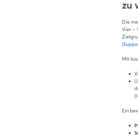
zu 
Die me
Vier –
Zielgr
(
Suppo
Mit ko
V
U
d
(
H
Ein be
P
S