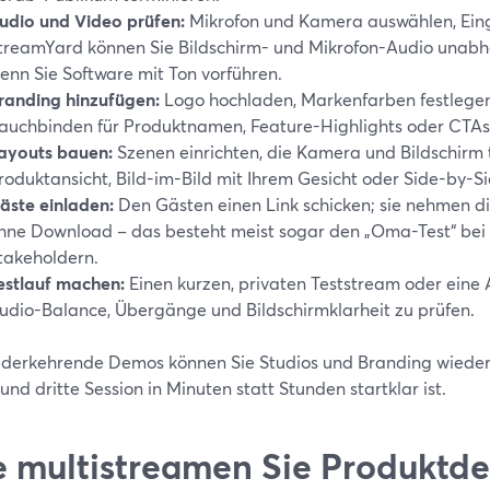
udio und Video prüfen:
Mikrofon und Kamera auswählen, Ein
treamYard können Sie Bildschirm- und Mikrofon-Audio unabhä
enn Sie Software mit Ton vorführen.
randing hinzufügen:
Logo hochladen, Markenfarben festlegen
auchbinden für Produktnamen, Feature-Highlights oder CTAs 
ayouts bauen:
Szenen einrichten, die Kamera und Bildschirm t
roduktansicht, Bild-im-Bild mit Ihrem Gesicht oder Side-by-Sid
äste einladen:
Den Gästen einen Link schicken; sie nehmen dir
hne Download – das besteht meist sogar den „Oma-Test“ bei 
takeholdern.
estlauf machen:
Einen kurzen, privaten Teststream oder eine
udio-Balance, Übergänge und Bildschirmklarheit zu prüfen.
ederkehrende Demos können Sie Studios und Branding wieder
und dritte Session in Minuten statt Stunden startklar ist.
 multistreamen Sie Produktde