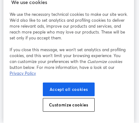
StreamYard für
We use cookies
We use the necessary technical cookies to make our site work.
Mitmachen
We'd also like to set analytics and profiling cookies to deliver
more relevant ads, improve our products and services, and
reach more people who may love our products. These will be
Webinar
Facebook
X (Twitter)
wird in einem neuen Tab geöffnet
wird in ei
set only if you accept them.
YouTube
Instagram
LinkedIn
wird in einem neuen Tab geöffnet
wird in einem neuen Tab geöffnet
wird in eine
If you close this message, we won’t set analytics and profiling
cookies, and this won’t limit your browsing experience. You
can customize your preferences with the
Customize cookies
button below. For more information, have a look at our
Privacy Policy
Nutzungsbedingungen
Plattformbedingungen
wird in einem neuen Tab geöffnet
wird in eine
Datenschutzrichtlinie
Cookie-Richtlinie
Accept all cookies
wird in einem neuen Tab geöffnet
wird in einem n
Cookie-Einstellungen
Hilfe-Center
Customize cookies
wird in einem ne
Deutsch
©
2026
Bending Spoons US Inc.