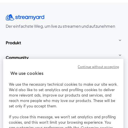
Der einfachste Weg, um live zu streamen und aufzunehmen
Produkt
Community
Continue without accepting
StreamYard für
We use cookies
We use the necessary technical cookies to make our site work.
Mitmachen
We'd also like to set analytics and profiling cookies to deliver
more relevant ads, improve our products and services, and
reach more people who may love our products. These will be
Webinar
Facebook
X (Twitter)
wird in einem neuen Tab geöffnet
wird in ei
set only if you accept them.
YouTube
Instagram
LinkedIn
wird in einem neuen Tab geöffnet
wird in einem neuen Tab geöffnet
wird in eine
If you close this message, we won’t set analytics and profiling
cookies, and this won’t limit your browsing experience. You
can customize your preferences with the
Customize cookies