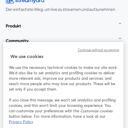
Der einfachste Weg, um live zu streamen und aufzunehmen
Produkt
Community
Continue without accepting
StreamYard für
We use cookies
We use the necessary technical cookies to make our site work.
Mitmachen
We'd also like to set analytics and profiling cookies to deliver
more relevant ads, improve our products and services, and
reach more people who may love our products. These will be
Webinar
Facebook
X (Twitter)
wird in einem neuen Tab geöffnet
wird in ei
set only if you accept them.
YouTube
Instagram
LinkedIn
wird in einem neuen Tab geöffnet
wird in einem neuen Tab geöffnet
wird in eine
If you close this message, we won’t set analytics and profiling
cookies, and this won’t limit your browsing experience. You
can customize your preferences with the
Customize cookies
button below. For more information, have a look at our
Privacy Policy
Nutzungsbedingungen
Plattformbedingungen