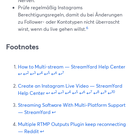
Nerven.
Prüfe regelmäßig Instagrams
Berechtigungsregeln, damit du bei Änderungen
zu Follower- oder Kontotypen nicht überrascht
6
wirst, wenn du live gehen willst.
Footnotes
How to Multi-stream — StreamYard Help Center
2
3
4
5
6
7
↩
↩
↩
↩
↩
↩
↩
Create an Instagram Live Video — StreamYard
2
3
4
5
6
7
8
9
10
Help Center
↩
↩
↩
↩
↩
↩
↩
↩
↩
↩
Streaming Software With Multi‑Platform Support
— StreamYard
↩
Multiple RTMP Outputs Plugin keep reconnecting
— Reddit
↩