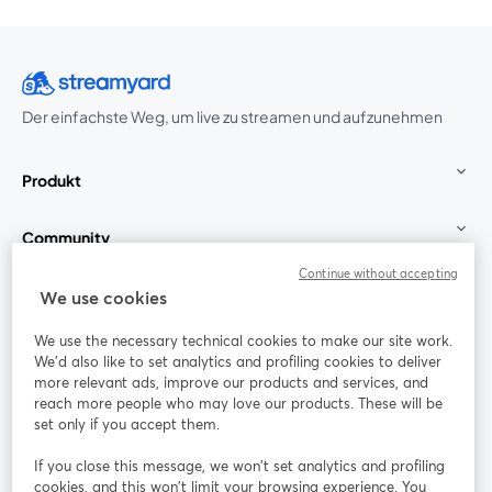
Der einfachste Weg, um live zu streamen und aufzunehmen
Produkt
Community
Continue without accepting
StreamYard für
We use cookies
We use the necessary technical cookies to make our site work.
Mitmachen
We'd also like to set analytics and profiling cookies to deliver
more relevant ads, improve our products and services, and
reach more people who may love our products. These will be
Webinar
Facebook
X (Twitter)
wird in einem neuen Tab geöffnet
wird in ei
set only if you accept them.
YouTube
Instagram
LinkedIn
wird in einem neuen Tab geöffnet
wird in einem neuen Tab geöffnet
wird in eine
If you close this message, we won’t set analytics and profiling
cookies, and this won’t limit your browsing experience. You