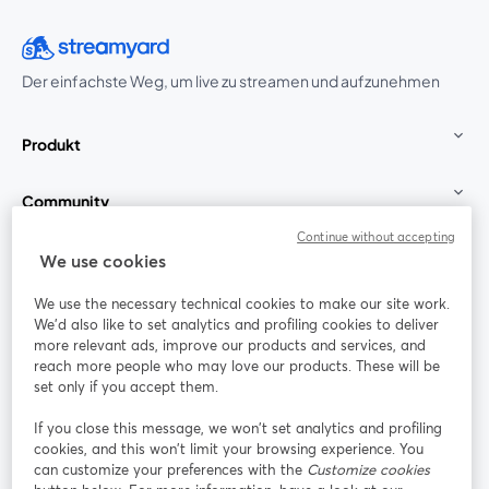
Der einfachste Weg, um live zu streamen und aufzunehmen
Produkt
Community
Continue without accepting
StreamYard für
We use cookies
We use the necessary technical cookies to make our site work.
Mitmachen
We'd also like to set analytics and profiling cookies to deliver
more relevant ads, improve our products and services, and
reach more people who may love our products. These will be
Webinar
Facebook
X (Twitter)
wird in einem neuen Tab geöffnet
wird in ei
set only if you accept them.
YouTube
Instagram
LinkedIn
wird in einem neuen Tab geöffnet
wird in einem neuen Tab geöffnet
wird in eine
If you close this message, we won’t set analytics and profiling
cookies, and this won’t limit your browsing experience. You
can customize your preferences with the
Customize cookies