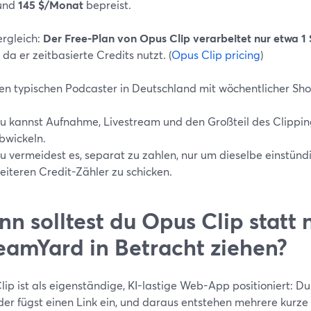
und
145 $/Monat
bepreist.
rgleich:
Der Free-Plan von Opus Clip verarbeitet nur etwa 1
, da er zeitbasierte Credits nutzt. (
Opus Clip pricing
)
nen typischen Podcaster in Deutschland mit wöchentlicher Sh
u kannst Aufnahme, Livestream und den Großteil des Clippin
bwickeln.
u vermeidest es, separat zu zahlen, nur um dieselbe einstünd
eiteren Credit-Zähler zu schicken.
n solltest du Opus Clip statt 
eamYard in Betracht ziehen?
ip ist als eigenständige, KI-lastige Web-App positioniert: Du
der fügst einen Link ein, und daraus entstehen mehrere kurze 