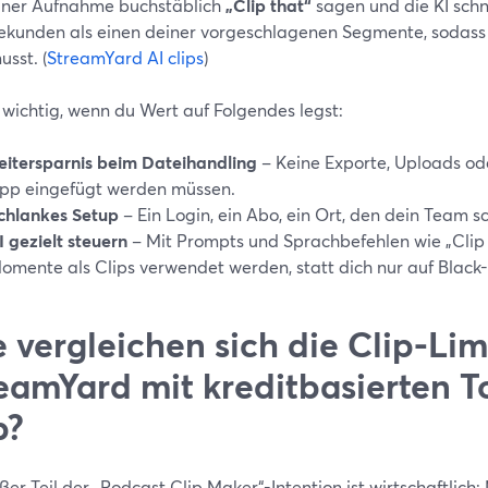
iner Aufnahme buchstäblich
„Clip that“
sagen und die KI schn
ekunden als einen deiner vorgeschlagenen Segmente, sodass 
usst. (
StreamYard AI clips
)
 wichtig, wenn du Wert auf Folgendes legst:
eitersparnis beim Dateihandling
– Keine Exporte, Uploads ode
pp eingefügt werden müssen.
chlankes Setup
– Ein Login, ein Abo, ein Ort, den dein Team s
I gezielt steuern
– Mit Prompts und Sprachbefehlen wie „Clip 
omente als Clips verwendet werden, statt dich nur auf Black
 vergleichen sich die Clip-Lim
eamYard mit kreditbasierten T
p?
ßer Teil der „Podcast Clip Maker“-Intention ist wirtschaftlic