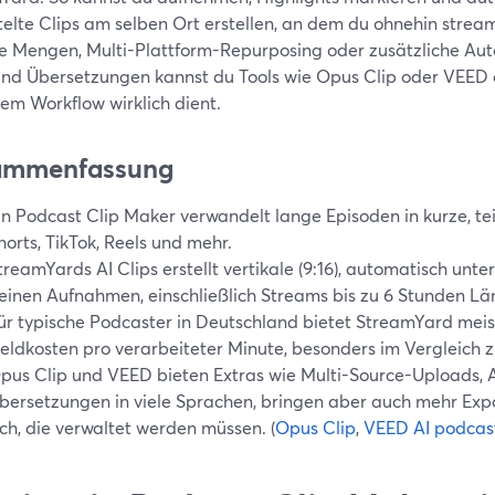
telte Clips am selben Ort erstellen, an dem du ohnehin strea
e Mengen, Multi-Plattform-Repurposing oder zusätzliche Aut
 und Übersetzungen kannst du Tools wie Opus Clip oder VEED
em Workflow wirklich dient.
ammenfassung
in Podcast Clip Maker verwandelt lange Episoden in kurze, tei
horts, TikTok, Reels und mehr.
treamYards AI Clips erstellt vertikale (9:16), automatisch unter
einen Aufnahmen, einschließlich Streams bis zu 6 Stunden Län
ür typische Podcaster in Deutschland bietet StreamYard meist
eldkosten pro verarbeiteter Minute, besonders im Vergleich zu
pus Clip und VEED bieten Extras wie Multi-Source-Uploads, 
bersetzungen in viele Sprachen, bringen aber auch mehr Expo
ich, die verwaltet werden müssen. (
Opus Clip
,
VEED AI podcast