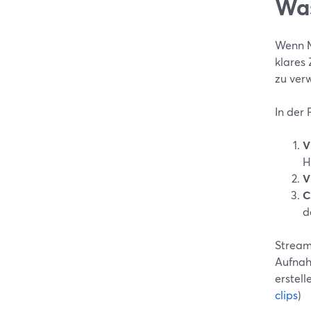
Was
Wenn M
klares
zu ver
In der
V
H
V
C
d
Stream
Aufnah
erstell
clips
)