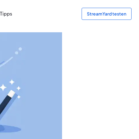
Tipps
StreamYard testen