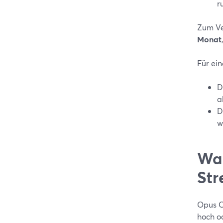
r
Zum Ve
Monat
Für ei
D
a
D
w
Wan
Str
Opus Cl
hoch o