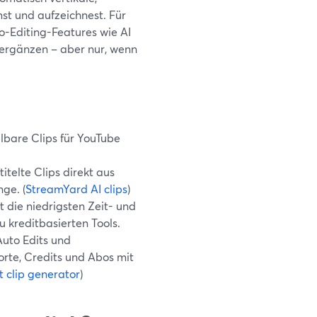
mst und aufzeichnest. Für
o-Editing-Features wie AI
 ergänzen – aber nur, wenn
lbare Clips für YouTube
titelte Clips direkt aus
ge. (
StreamYard AI clips
)
 die niedrigsten Zeit- und
 kreditbasierten Tools.
Auto Edits und
rte, Credits und Abos mit
 clip generator
)