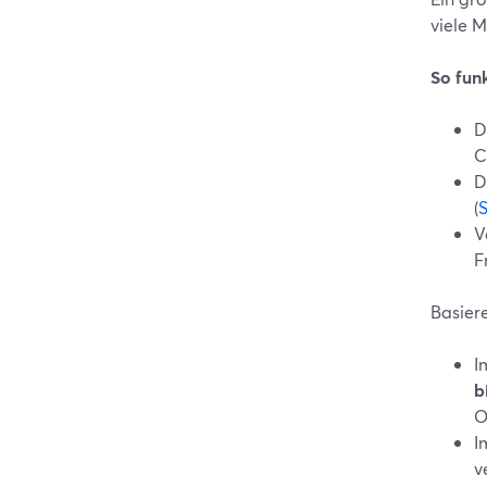
viele 
So fun
D
C
D
(
S
V
F
Basier
I
b
O
I
v