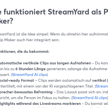
 funktioniert StreamYard als 
ker?
eamYard ist die Idee simpel: Wenn du ohnehin hier aufnimmst o
ip Maker auch hier integriert sein.
nktionen, die du bekommst:
utomatische vertikale Clips aus langen Aufnahmen
– Du kan
on bis zu
6 Stunden Länge
generieren, solange die Aufnahme
auert. (
StreamYard AI clips
)
ocial-ready Format
– Clips werden automatisch auf
vertikal 
ntertitelt, mit einem von der KI vorgeschlagenen Titel. (
Stream
precher-bewusstes Reframing
– Das Layout passt sich an, ind
pricht, um die Person im Fokus zu halten. (
StreamYard AI clips
)
ighlights während des Livestreams markieren
– Du kannst wä