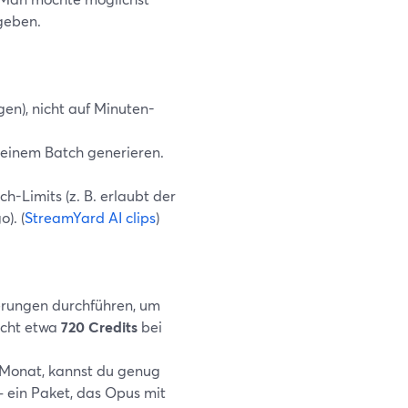
ugeben.
en), nicht auf Minuten-
 einem Batch generieren.
h-Limits (z. B. erlaubt der
). (
StreamYard AI clips
)
erungen durchführen, um
icht etwa
720 Credits
bei
 Monat, kannst du genug
 ein Paket, das Opus mit