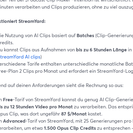
Minuten verarbeiten und Clips produzieren, ohne zu viel ausz
ktioniert StreamYard:
ie Nutzung von AI Clips basiert auf
Batches
(Clip-Generierung
redits.
u kannst Clips aus Aufnahmen von
bis zu 6 Stunden Länge
in
treamYard AI clips
)
erschiedene Tarife enthalten unterschiedliche monatliche Batc
ree-Plan 2 Clips pro Monat und erfordert ein StreamYard-Logo
end auf deinen Anforderungen sieht die Rechnung so aus:
m
Free
-Tarif von StreamYard kannst du genug AI Clip-Generi
is zu 12 Stunden Video pro Monat
zu verarbeiten. Das entspr
pus Clip, was dort ungefähr
87 $/Monat
kostet.
m
Advanced
-Tarif von StreamYard, mit 25 Generierungen pro
erarbeiten, um etwa
1.500 Opus Clip Credits
zu entsprechen –