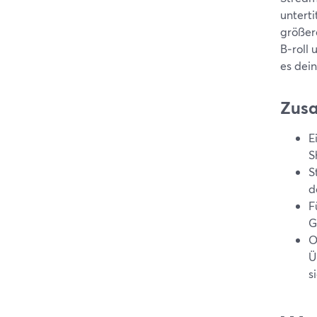
unterti
größer
B‑roll
es dein
Zus
E
S
S
d
F
G
O
Ü
s