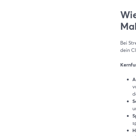
Wie
Ma
Bei Str
dein Cl
Kernfu
A
v
d
S
u
S
s
H