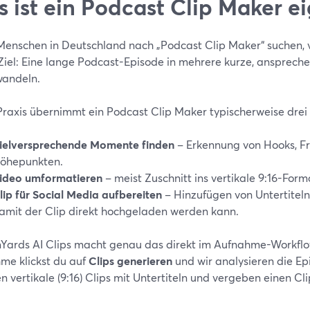
 ist ein Podcast Clip Maker ei
enschen in Deutschland nach „Podcast Clip Maker“ suchen, ve
 Ziel: Eine lange Podcast-Episode in mehrere kurze, anspreche
wandeln.
 Praxis übernimmt ein Podcast Clip Maker typischerweise dre
ielversprechende Momente finden
– Erkennung von Hooks, F
öhepunkten.
ideo umformatieren
– meist Zuschnitt ins vertikale 9:16-For
lip für Social Media aufbereiten
– Hinzufügen von Untertiteln
amit der Clip direkt hochgeladen werden kann.
Yards AI Clips macht genau das direkt im Aufnahme-Workflo
me klickst du auf
Clips generieren
und wir analysieren die Ep
en vertikale (9:16) Clips mit Untertiteln und vergeben einen Clip