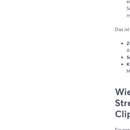
e
S
m
Das ist
Z
A
S
K
M
Wie
Str
Cli
Ein gro