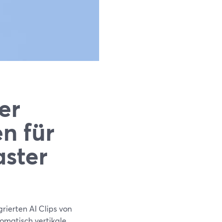
er
n für
aster
rierten AI Clips von
matisch vertikale,