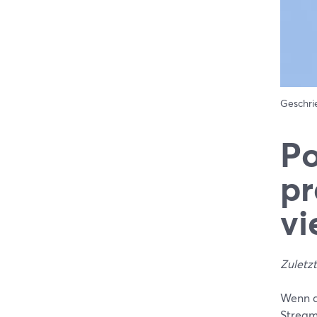
Geschr
Po
pr
vi
Zuletzt
Wenn d
Stream