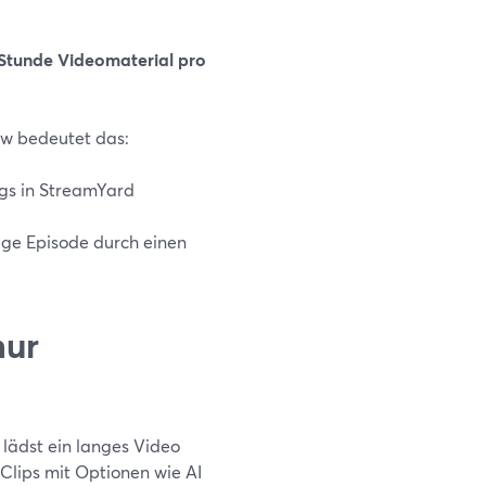
 Stunde Videomaterial pro
ow bedeutet das:
gs in StreamYard
ige Episode durch einen
nur
 lädst ein langes Video
Clips mit Optionen wie AI