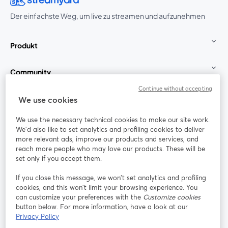
Der einfachste Weg, um live zu streamen und aufzunehmen
Produkt
Community
Continue without accepting
StreamYard für
We use cookies
We use the necessary technical cookies to make our site work.
Mitmachen
We'd also like to set analytics and profiling cookies to deliver
more relevant ads, improve our products and services, and
reach more people who may love our products. These will be
Webinar
Facebook
X (Twitter)
wird in einem neuen Tab geöffnet
wird in ei
set only if you accept them.
YouTube
Instagram
LinkedIn
wird in einem neuen Tab geöffnet
wird in einem neuen Tab geöffnet
wird in eine
If you close this message, we won’t set analytics and profiling
cookies, and this won’t limit your browsing experience. You
can customize your preferences with the
Customize cookies
button below. For more information, have a look at our
Privacy Policy
Nutzungsbedingungen
Plattformbedingungen