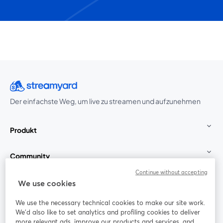
Der einfachste Weg, um live zu streamen und aufzunehmen
Produkt
Community
Continue without accepting
StreamYard für
We use cookies
We use the necessary technical cookies to make our site work.
Mitmachen
We'd also like to set analytics and profiling cookies to deliver
more relevant ads, improve our products and services, and