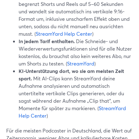
begrenzt Shorts und Reels auf 5–60 Sekunden
und wandelt sie automatisch ins vertikale 9:16-
Format um, inklusive unscharfem Effekt oben und
unten, sodass du nicht manuell neu ausrichten
musst. (
StreamYard Help Center
)
In jedem Tarif enthalten.
Die Schneide- und
Wiederverwertungsfunktionen sind für alle Nutzer
kostenlos, du brauchst also kein weiteres Abo, nur
um Shorts zu testen. (
StreamYard
)
KI-Unterstützung dort, wo sie am meisten Zeit
spart.
Mit AI-Clips kann StreamYard deine
Aufnahme analysieren und automatisch
untertitelte vertikale Clips generieren, oder du
sagst während der Aufnahme „Clip that“, um
Momente für später zu markieren. (
StreamYard
Help Center
)
Für die meisten Podcaster in Deutschland, die Wert auf
Zeitersparnis, weniger Abos und kalkulierbare Kosten