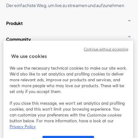
Der einfachste Weg, um live zu streamen und aufzunehmen
Produkt
Community
Continue without accepting
StreamYard für
We use cookies
We use the necessary technical cookies to make our site work.
Mitmachen
We'd also like to set analytics and profiling cookies to deliver
more relevant ads, improve our products and services, and
reach more people who may love our products. These will be
Webinar
Facebook
X (Twitter)
wird in einem neuen Tab geöffnet
wird in ei
set only if you accept them.
YouTube
Instagram
LinkedIn
wird in einem neuen Tab geöffnet
wird in einem neuen Tab geöffnet
wird in eine
If you close this message, we won’t set analytics and profiling
cookies, and this won’t limit your browsing experience. You
can customize your preferences with the
Customize cookies
button below. For more information, have a look at our
Privacy Policy
Nutzungsbedingungen
Plattformbedingungen
wird in einem neuen Tab geöffnet
wird in eine