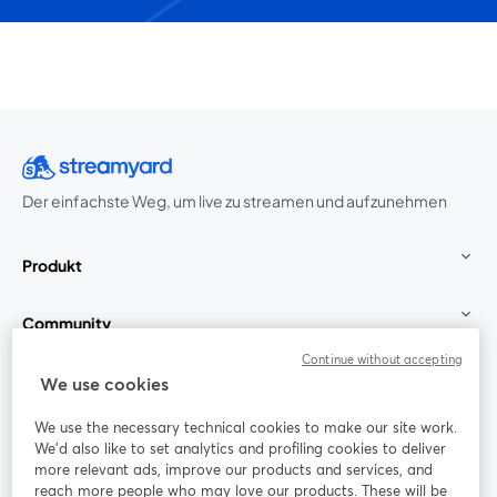
Der einfachste Weg, um live zu streamen und aufzunehmen
Produkt
Community
Continue without accepting
StreamYard für
We use cookies
We use the necessary technical cookies to make our site work.
Mitmachen
We'd also like to set analytics and profiling cookies to deliver
more relevant ads, improve our products and services, and
reach more people who may love our products. These will be
Webinar
Facebook
X (Twitter)