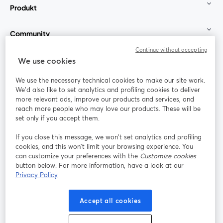
Produkt
Community
Continue without accepting
StreamYard für
We use cookies
We use the necessary technical cookies to make our site work.
Mitmachen
We'd also like to set analytics and profiling cookies to deliver
more relevant ads, improve our products and services, and
reach more people who may love our products. These will be
Webinar
Facebook
X (Twitter)
wird in einem neuen Tab geöffnet
wird in ei
set only if you accept them.
YouTube
Instagram
LinkedIn
wird in einem neuen Tab geöffnet
wird in einem neuen Tab geöffnet
wird in eine
If you close this message, we won’t set analytics and profiling
cookies, and this won’t limit your browsing experience. You
can customize your preferences with the
Customize cookies
button below. For more information, have a look at our
Privacy Policy
Nutzungsbedingungen
Plattformbedingungen
wird in einem neuen Tab geöffnet
wird in eine
Datenschutzrichtlinie
Cookie-Richtlinie
Accept all cookies
wird in einem neuen Tab geöffnet
wird in einem n
Cookie-Einstellungen
Hilfe-Center